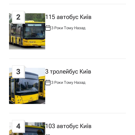
а
2
115 автобус Київ
п
3 Роки Тому Назад
А
В
Т
и
О
Р
:
с
3
у
3 тролейбус Київ
3 Роки Тому Назад
А
В
Т
О
Р
:
4
103 автобус Київ