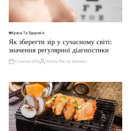
Краса Та Здоров'я
О
П
Як зберегти зір у сучасному світі:
У
Б
значення регулярної діагностики
Л
І
К
У
6 Серпня 2026
Король Віктор Іванович
А
В
В
А
Т
Т
О
И
Р
У