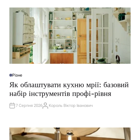
Різне
О
П
Як облаштувати кухню мрії: базовий
У
Б
набір інструментів профі-рівня
Л
І
К
У
7 Серпня 2026
Король Віктор Іванович
А
В
В
А
Т
Т
О
И
Р
У