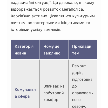
надзвичайні ситуації. Це дзеркало, в якому
відображається розвиток мегаполіса.
Харків’яни активно цікавляться культурним
життям, волонтерськими ініціативами та
історіями успіху земляків.
Категорія
Чому це
Приклади
новин
важливо
тем
Ремонт
доріг,
підготовка
Впливає на
до
Комунальн
побутовий
опалюваль
а сфера
комфорт
ного
сезону,