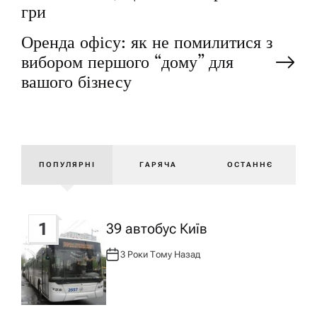
а
гри
Оренда офісу: як не помилитися з
в
вибором першого “дому” для
і
вашого бізнесу
г
а
ПОПУЛЯРНІ
ГАРЯЧА
ОСТАННЄ
ц
і
1
39 автобус Київ
3 Роки Тому Назад
А
я
В
Т
О
Р
з
: