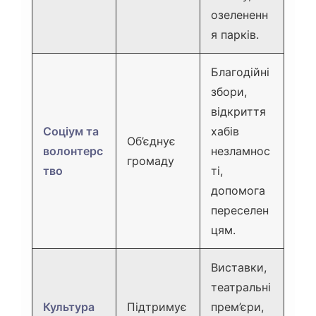
озелененн
я парків.
Благодійні
збори,
відкриття
Соціум та
хабів
Об’єднує
волонтерс
незламнос
громаду
тво
ті,
допомога
переселен
цям.
Виставки,
театральні
Культура
Підтримує
прем’єри,