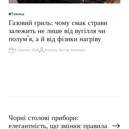
Техніка
О
П
Газовий гриль: чому смак страви
У
Б
залежить не лише від вугілля чи
Л
І
полум’я, а й від фізики нагріву
К
У
В
А
6 Серпня 2026
Король Віктор Іванович
А
Т
В
И
Т
У
О
Р
Н
Чорні столові прибори:
елегантність, що змінює правила