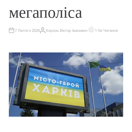
мегаполіса
7 Лютого 2026
Король Віктор Іванович
1 Хв Читання
А
О
В
Р
Т
І
О
Є
Р
Н
Т
О
В
Н
И
Й
Ч
А
С
Ч
И
Т
А
Н
Н
Я