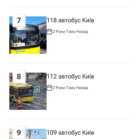
7
118 автобус Київ
2 Роки Тому Назад
А
В
Т
О
Р
:
8
112 автобус Київ
2 Роки Тому Назад
А
В
Т
О
Р
:
9
109 автобус Київ