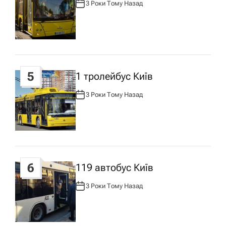
3 Роки Тому Назад
А
В
Т
О
Р
:
5
1 тролейбус Київ
3 Роки Тому Назад
А
В
Т
О
Р
:
6
119 автобус Київ
3 Роки Тому Назад
А
В
Т
О
Р
: