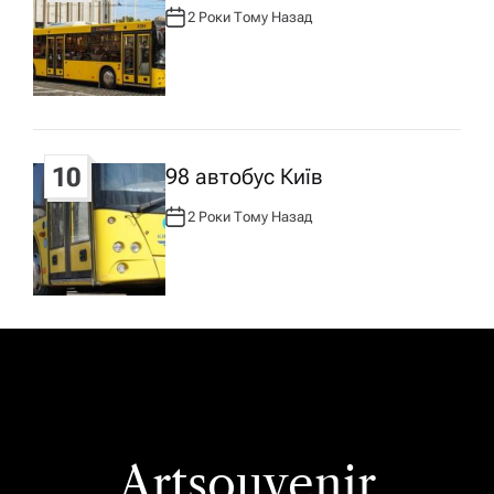
2 Роки Тому Назад
А
В
Т
О
Р
:
10
98 автобус Київ
2 Роки Тому Назад
А
В
Т
О
Р
:
Artsouvenir