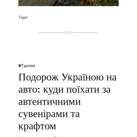
Tags:
Туризм
О
П
Подорож Україною на
У
Б
Л
авто: куди поїхати за
І
К
У
автентичними
В
А
Т
сувенірами та
И
У
крафтом