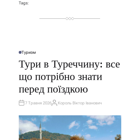
Tags:
Туризм
О
П
Тури в Туреччину: все
У
Б
Л
що потрібно знати
І
К
У
перед поїздкою
В
А
Т
И
У
7 Травня 2026
Король Віктор Іванович
А
В
Т
О
Р