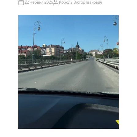
22 Червня 2026
Король Віктор Іванович
А
В
Т
О
Р