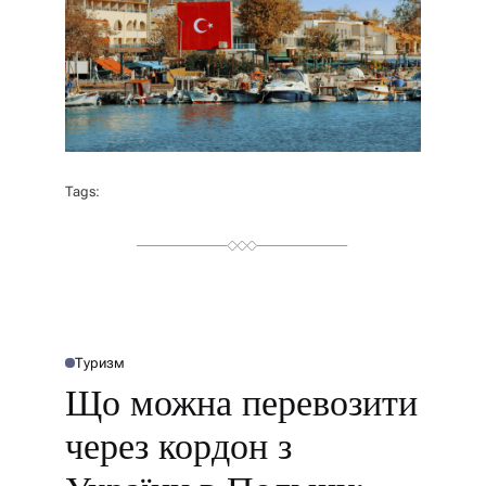
Tags:
Туризм
О
П
Що можна перевозити
У
Б
Л
через кордон з
І
К
У
В