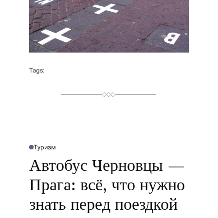
Tags:
Туризм
О
П
Автобус Черновцы —
У
Б
Л
Прага: всё, что нужно
І
К
У
знать перед поездкой
В
А
Т