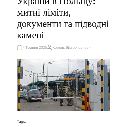
України в Польщу:
А
Т
митні ліміти,
И
У
документи та підводні
камені
4 Травня 2026
Король Віктор Іванович
А
В
Т
О
Р
Tags: