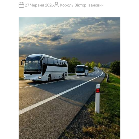
И
У
27 Червня 2026
Король Віктор Іванович
А
В
Т
О
Р