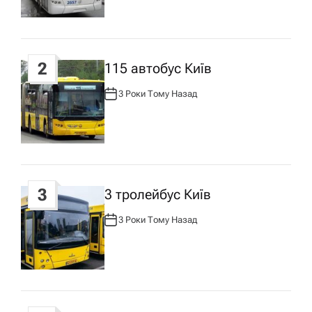
Р
з
:
а
2
115 автобус Київ
п
3 Роки Тому Назад
А
В
Т
и
О
Р
:
с
3
у
3 тролейбус Київ
3 Роки Тому Назад
А
В
Т
О
Р
: