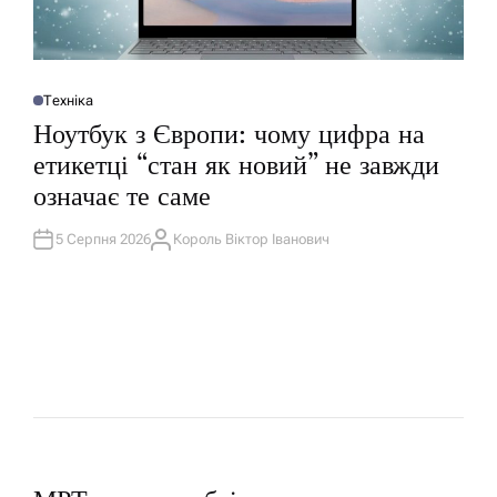
Техніка
О
П
Ноутбук з Європи: чому цифра на
У
Б
етикетці “стан як новий” не завжди
Л
І
означає те саме
К
У
В
А
5 Серпня 2026
Король Віктор Іванович
А
Т
В
И
Т
У
О
Р