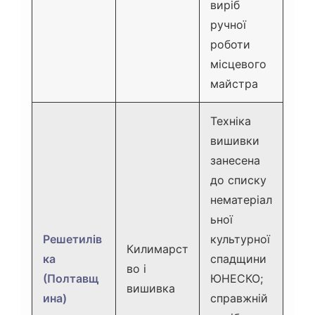
виріб
ручної
роботи
місцевого
майстра
Техніка
вишивки
занесена
до списку
нематеріал
ьної
Решетилів
культурної
Килимарст
ка
спадщини
во і
(Полтавщ
ЮНЕСКО;
вишивка
ина)
справжній