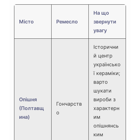
На що
Місто
Ремесло
звернути
увагу
Історични
й центр
українсько
ї кераміки;
варто
шукати
Опішня
вироби з
Гончарств
(Полтавщ
характерн
о
ина)
им
опішнянсь
ким