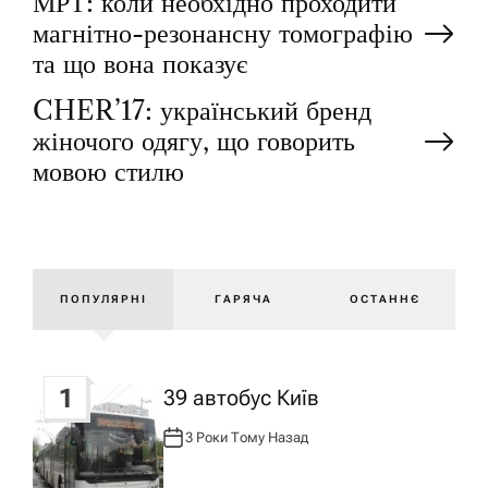
Н
МРТ: коли необхідно проходити
магнітно-резонансну томографію
а
та що вона показує
CHER’17: український бренд
в
жіночого одягу, що говорить
і
мовою стилю
г
а
ПОПУЛЯРНІ
ГАРЯЧА
ОСТАННЄ
ц
і
1
39 автобус Київ
3 Роки Тому Назад
А
я
В
Т
О