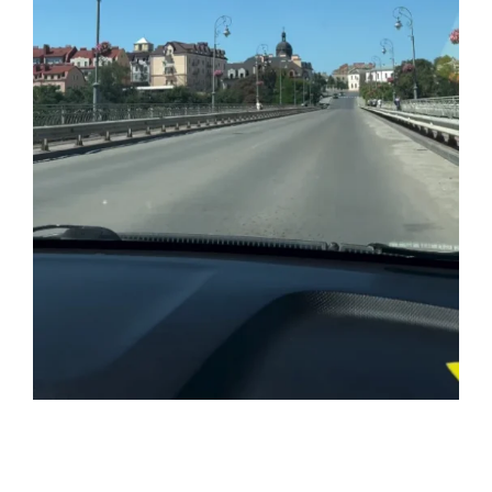
А
С
Ч
И
Т
А
Н
Н
Я