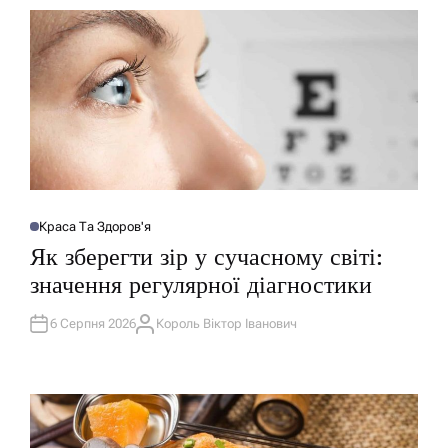
Краса Та Здоров'я
О
П
Як зберегти зір у сучасному світі:
У
Б
значення регулярної діагностики
Л
І
К
У
6 Серпня 2026
Король Віктор Іванович
А
В
В
А
Т
Т
О
И
Р
У