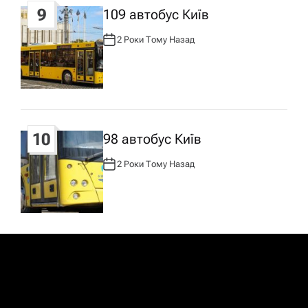
9
109 автобус Київ
2 Роки Тому Назад
А
В
Т
О
Р
:
10
98 автобус Київ
2 Роки Тому Назад
А
В
Т
О
Р
: