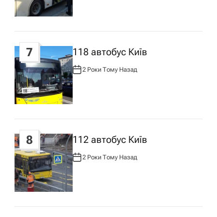
О
Р
:
7
118 автобус Київ
2 Роки Тому Назад
А
В
Т
О
Р
:
8
112 автобус Київ
2 Роки Тому Назад
А
В
Т
О
Р
: