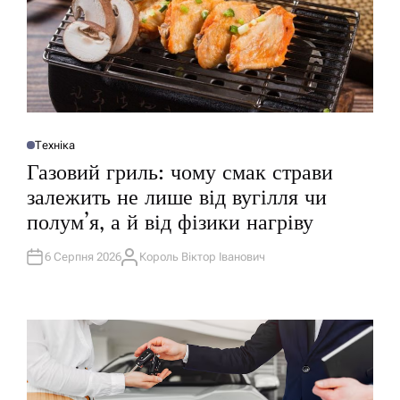
Техніка
О
П
Газовий гриль: чому смак страви
У
Б
залежить не лише від вугілля чи
Л
І
полум’я, а й від фізики нагріву
К
У
В
А
6 Серпня 2026
Король Віктор Іванович
А
Т
В
И
Т
У
О
Р