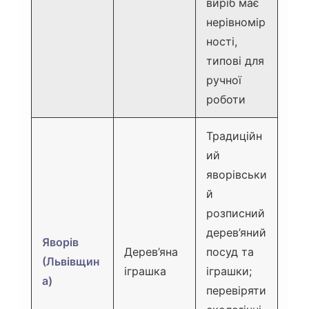
виріб має
нерівномір
ності,
типові для
ручної
роботи
Традиційн
ий
яворівськи
й
розписний
дерев’яний
Яворів
Дерев’яна
посуд та
(Львівщин
іграшка
іграшки;
а)
перевіряти