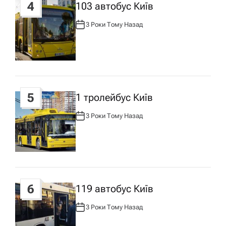
4
103 автобус Київ
3 Роки Тому Назад
А
В
Т
О
Р
:
5
1 тролейбус Київ
3 Роки Тому Назад
А
В
Т
О
Р
:
6
119 автобус Київ
3 Роки Тому Назад
А
В
Т