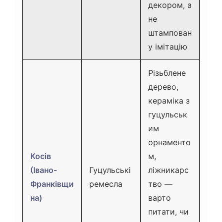
декором, а
не
штампован
у імітацію
Різьблене
дерево,
кераміка з
гуцульськ
им
орнаменто
Косів
м,
(Івано-
Гуцульські
ліжникарс
Франківщи
ремесла
тво —
на)
варто
питати, чи