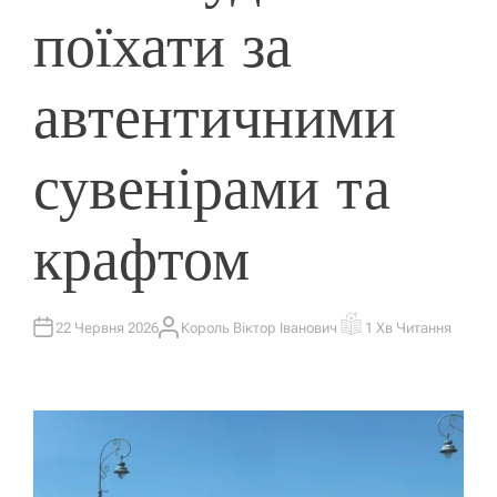
поїхати за
автентичними
сувенірами та
крафтом
22 Червня 2026
Король Віктор Іванович
1 Хв Читання
А
О
В
Р
Т
І
О
Є
Р
Н
Т
О
В
Н
И
Й
Ч