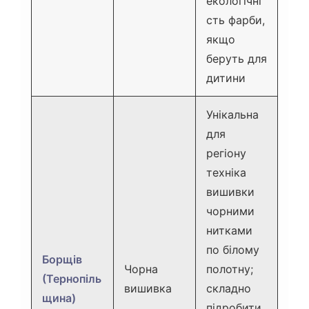
екологічні
сть фарби,
якщо
беруть для
дитини
Унікальна
для
регіону
техніка
вишивки
чорними
нитками
по білому
Борщів
Чорна
полотну;
(Тернопіль
вишивка
складно
щина)
підробити