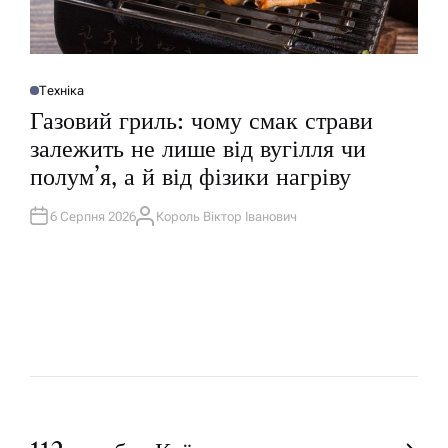
Техніка
О
П
Газовий гриль: чому смак страви
У
Б
залежить не лише від вугілля чи
Л
І
полум’я, а й від фізики нагріву
К
У
В
А
6 Серпня 2026
Король Віктор Іванович
А
Т
В
И
Т
У
О
Р