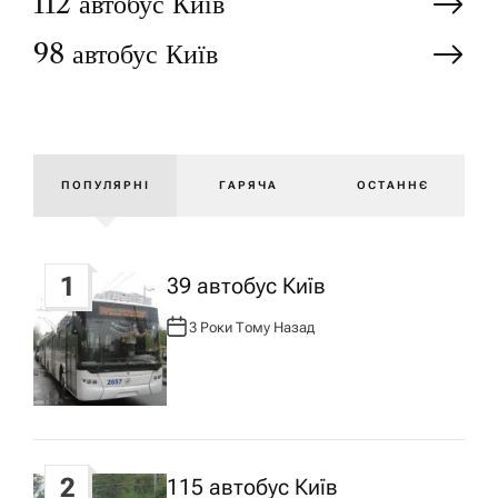
Н
112 автобус Київ
98 автобус Київ
а
в
і
ПОПУЛЯРНІ
ГАРЯЧА
ОСТАННЄ
г
1
39 автобус Київ
а
3 Роки Тому Назад
А
ц
В
Т
О
Р
і
:
я
2
115 автобус Київ