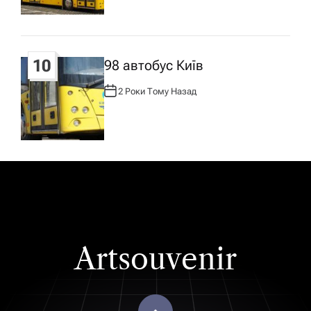
Р
:
10
98 автобус Київ
2 Роки Тому Назад
А
В
Т
О
Р
:
Artsouvenir