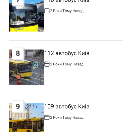
7
2 Роки Тому Назад
А
В
Т
О
Р
:
8
112 автобус Київ
2 Роки Тому Назад
А
В
Т
О
Р
:
9
109 автобус Київ
2 Роки Тому Назад
А
В
Т
О