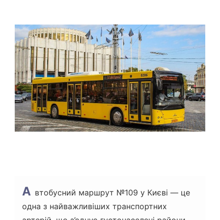
Т
І
О
Є
Р
Н
Т
О
В
Н
И
Й
Ч
А
С
Ч
И
Т
А
Н
Н
Я
А
втобусний маршрут №109 у Києві — це
одна з найважливіших транспортних
артерій, що з’єднує густонаселені райони