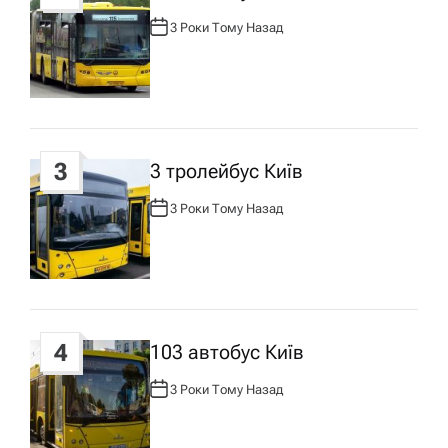
з
3 Роки Тому Назад
А
В
Т
а
О
Р
:
п
3
3 тролейбус Київ
и
3 Роки Тому Назад
А
с
В
Т
О
Р
у
:
4
103 автобус Київ
3 Роки Тому Назад
А
В
Т
О
Р