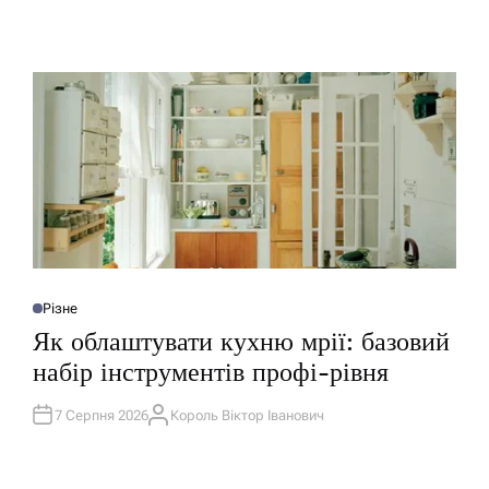
Різне
О
П
Як облаштувати кухню мрії: базовий
У
Б
набір інструментів профі-рівня
Л
І
К
У
7 Серпня 2026
Король Віктор Іванович
А
В
В
А
Т
Т
О
И
Р
У