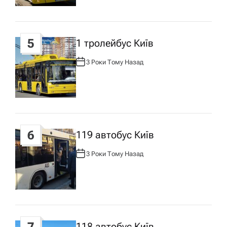
:
5
1 тролейбус Київ
3 Роки Тому Назад
А
В
Т
О
Р
:
6
119 автобус Київ
3 Роки Тому Назад
А
В
Т
О
Р
:
118 автобус Київ