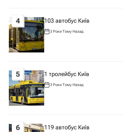
у
4
103 автобус Київ
3 Роки Тому Назад
А
В
Т
О
Р
:
5
1 тролейбус Київ
3 Роки Тому Назад
А
В
Т
О
Р
:
6
119 автобус Київ