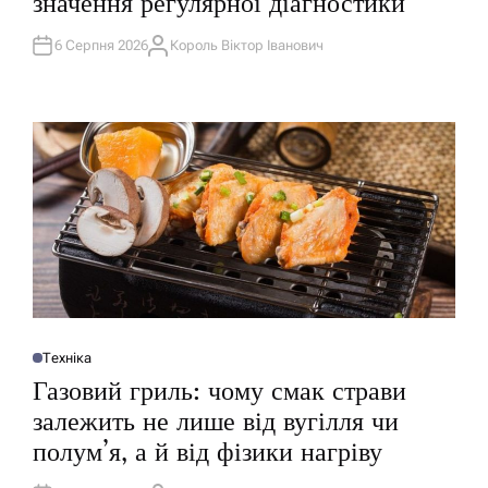
значення регулярної діагностики
Л
І
К
У
6 Серпня 2026
Король Віктор Іванович
А
В
В
А
Т
Т
О
И
Р
У
Техніка
О
П
Газовий гриль: чому смак страви
У
Б
залежить не лише від вугілля чи
Л
І
полум’я, а й від фізики нагріву
К
У
В