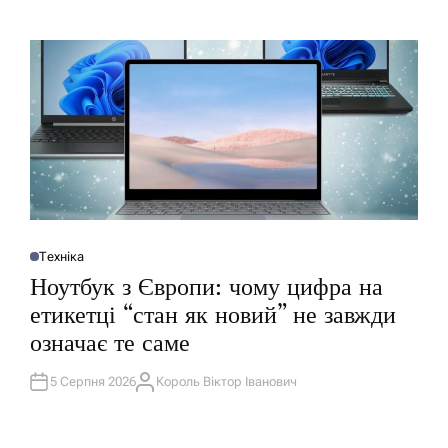
Т
У
О
Р
Техніка
О
П
Ноутбук з Європи: чому цифра на
У
Б
етикетці “стан як новий” не завжди
Л
І
означає те саме
К
У
В
А
5 Серпня 2026
Король Віктор Іванович
А
Т
В
И
Т
У
О
Р