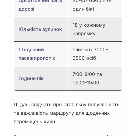
Орієнтовний час у
30-40 хвилин (в
дорозі
один бік)
18 у кожному
Кількість зупинок
напрямку
Щоденний
близько 3000–
пасажиропотік
3500 осіб
7:00–9:00 та
Години пік
17:00–19:00
Ці дані свідчать про стабільну популярність
та важливість маршруту для щоденних
переміщень киян.