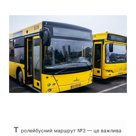
Т
І
О
Є
Р
Н
Т
О
В
Н
И
Й
Ч
А
С
Ч
И
Т
А
Н
Н
Я
Т
ролейбусний маршрут №3 — це важлива