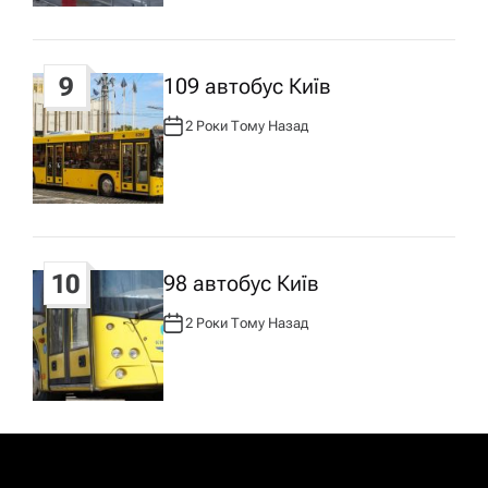
:
9
109 автобус Київ
2 Роки Тому Назад
А
В
Т
О
Р
:
10
98 автобус Київ
2 Роки Тому Назад
А
В
Т
О
Р
: