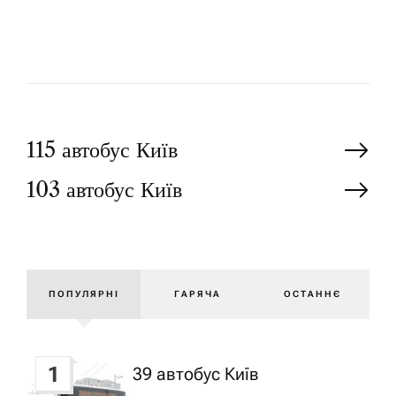
Н
115 автобус Київ
103 автобус Київ
а
в
і
ПОПУЛЯРНІ
ГАРЯЧА
ОСТАННЄ
г
1
39 автобус Київ
а