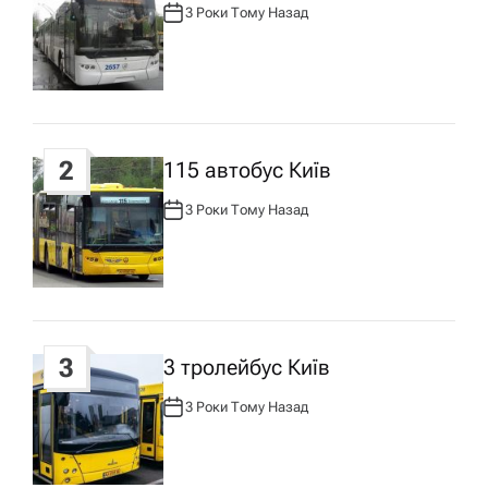
3 Роки Тому Назад
А
ц
В
Т
О
Р
і
:
я
2
115 автобус Київ
з
3 Роки Тому Назад
А
В
Т
а
О
Р
:
п
3
3 тролейбус Київ
и
3 Роки Тому Назад
А
с
В
Т
О
Р
: