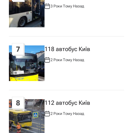
3 Роки Тому Назад
А
В
Т
О
Р
:
7
118 автобус Київ
2 Роки Тому Назад
А
В
Т
О
Р
:
8
112 автобус Київ
2 Роки Тому Назад
А
В
Т
О
Р