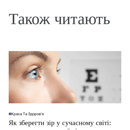
Також читають
Краса Та Здоров'я
О
П
Як зберегти зір у сучасному світі:
У
Б