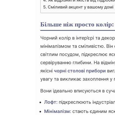
Як відрізнити якість від підробк
Сміливий акцент у вашому домі
Більше ніж просто колір:
Чорний колір в інтер’єрі та дек
мінімалізмом та сміливістю. Він
світлим посудом, підкреслює яск
сервіруванню глибини. На відмін
якісні
чорні столові прибори
виг
увагу та викликає захоплення у 
Вони ідеально вписуються в сучас
Лофт:
підкреслюють індустріал
Мінімалізм:
стають єдиним яс