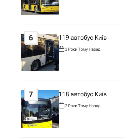
Т
О
Р
:
6
119 автобус Київ
3 Роки Тому Назад
А
В
Т
О
Р
:
7
118 автобус Київ
2 Роки Тому Назад
А
В
Т
О
Р
: