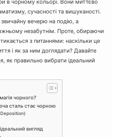
ори в чорному кольорі. Вони миттєво
матизму, сучасності та вишуканості.
 звичайну вечерю на подію, а
авжньому незабутнім. Проте, обираючи
стикається з питаннями: наскільки це
иття і як за ним доглядати? Давайте
ся, як правильно вибрати ідеальний
 магія чорного?
юча сталь стає чорною
Deposition)
 ідеальний вигляд