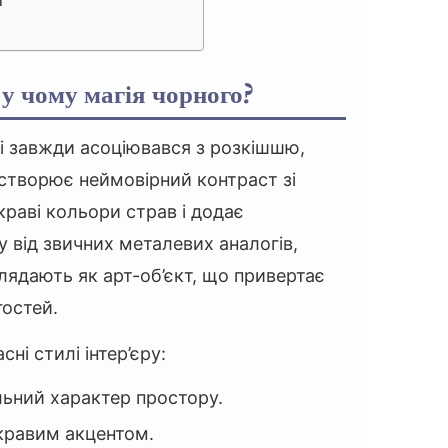
и
 у чому магія чорного?
орі завжди асоціювався з розкішшю,
 створює неймовірний контраст зі
раві кольори страв і додає
у від звичних металевих аналогів,
лядають як арт-об’єкт, що привертає
гостей.
ні стилі інтер’єру:
ьний характер простору.
кравим акцентом.