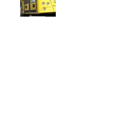
В
Т
О
Р
: