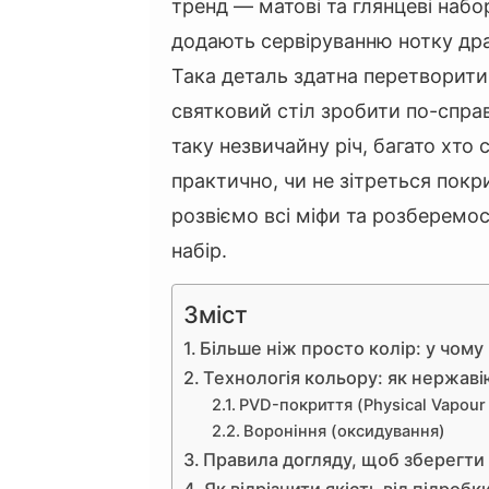
тренд — матові та глянцеві наб
додають сервіруванню нотку дра
Така деталь здатна перетворити
святковий стіл зробити по-спр
таку незвичайну річ, багато хто 
практично, чи не зітреться покр
розвіємо всі міфи та розберемо
набір.
Зміст
Більше ніж просто колір: у чому
Технологія кольору: як нержаві
PVD-покриття (Physical Vapour 
Вороніння (оксидування)
Правила догляду, щоб зберегти