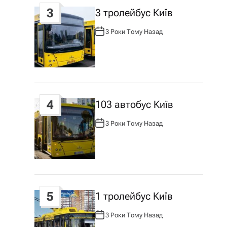
3
3 тролейбус Київ
3 Роки Тому Назад
А
В
Т
О
Р
:
4
103 автобус Київ
3 Роки Тому Назад
А
В
Т
О
Р
:
5
1 тролейбус Київ
3 Роки Тому Назад
А
В