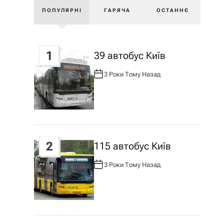
ПОПУЛЯРНІ
ГАРЯЧА
ОСТАННЄ
1
39 автобус Київ
3 Роки Тому Назад
А
В
Т
О
Р
:
2
115 автобус Київ
3 Роки Тому Назад
А
В
Т
О
Р
: