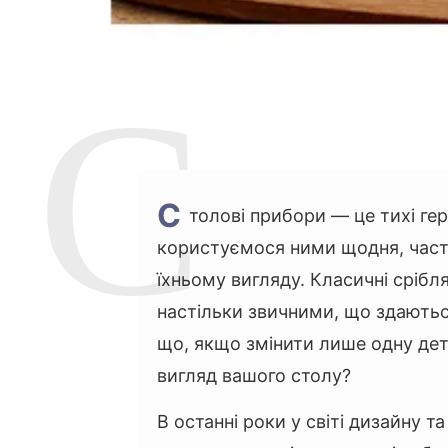
С
толові прибори — це тихі гер
користуємося ними щодня, част
їхньому вигляду. Класичні срібл
настільки звичними, що здають
що, якщо змінити лише одну де
вигляд вашого столу?
В останні роки у світі дизайну т