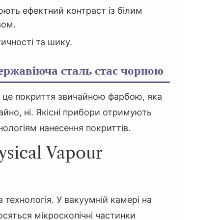
ють ефектний контраст із білим
вом.
ичності та шику.
нержавіюча сталь стає чорною
 є це покриття звичайною фарбою, яка
айно, ні. Якісні прибори отримують
нологіям нанесення покриттів.
ysical Vapour
 технологія. У вакуумній камері на
осяться мікроскопічні частинки