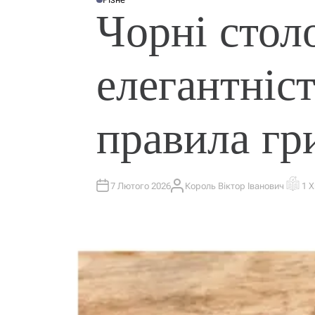
О
Чорні стол
П
У
Б
Л
І
К
елегантніс
У
В
А
Т
И
У
правила гр
7 Лютого 2026
Король Віктор Іванович
1 
А
О
В
Р
Т
І
О
Є
Р
Н
Т
О
В
Н
И
Й
Ч
А
С