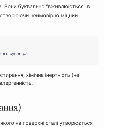
ів. Вони буквально “вживлюються” в
 створюючи неймовірно міцний і
ьного сувеніра
стирання, хімічна інертність (не
оалергенність.
ання)
 якого на поверхні сталі утворюється