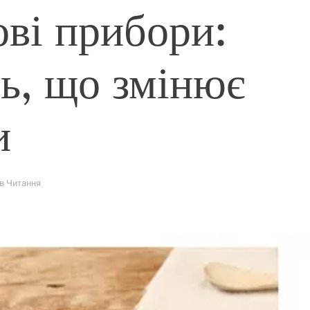
ові прибори:
ть, що змінює
и
Хв Читання