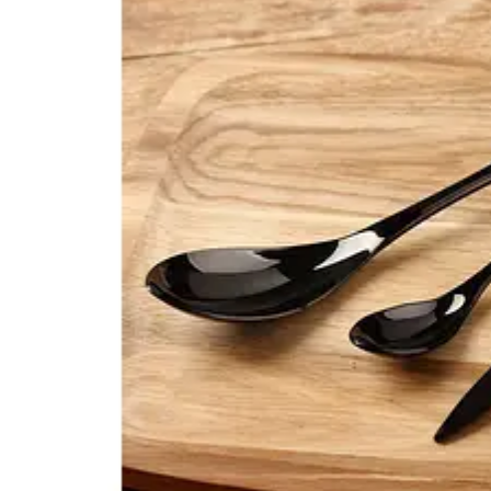
Ч
И
Т
А
Н
Н
Я