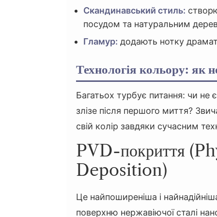
Скандинавський стиль:
створю
посудом та натуральним дере
Гламур:
додають нотку драмат
Технологія кольору: як 
Багатьох турбує питання: чи не
злізе після першого миття? Звич
свій колір завдяки сучасним тех
PVD-покриття (Ph
Deposition)
Це найпоширеніша і найнадійніша
поверхню нержавіючої сталі нан