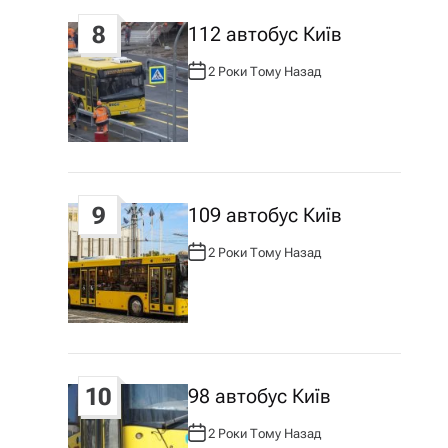
8
112 автобус Київ
2 Роки Тому Назад
А
В
Т
О
Р
:
9
109 автобус Київ
2 Роки Тому Назад
А
В
Т
О
Р
:
10
98 автобус Київ
2 Роки Тому Назад
А