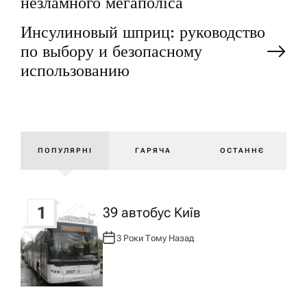
незламного мегаполіса
а
Инсулиновый шприц: руководство
по выбору и безопасному
в
использованию
і
г
ПОПУЛЯРНІ
ГАРЯЧА
ОСТАННЄ
а
ц
1
39 автобус Київ
і
3 Роки Тому Назад
А
В
Т
я
О
Р
: