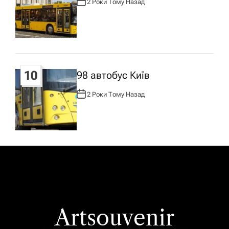
2 Роки Тому Назад
А
В
Т
О
Р
:
10
98 автобус Київ
2 Роки Тому Назад
А
В
Т
О
Р
:
Artsouvenir