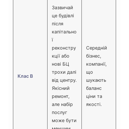
Зазвичай
це будівлі
після
капітально
ї
реконстру
Середній
кції або
бізнес,
нові БЦ
компанії,
трохи далі
що
Клас B
від центру.
шукають
Якісний
баланс
ремонт,
ціни та
але набір
якості.
послуг
може бути
меншим,