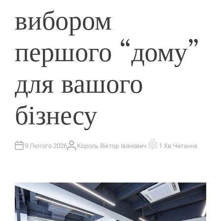
вибором
першого “дому”
для вашого
бізнесу
9 Лютого 2026
Король Віктор Іванович
1 Хв Читання
А
О
В
Р
Т
І
О
Є
Р
Н
Т
О
В
Н
И
Й
Ч