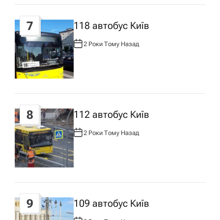
7
118 автобус Київ
2 Роки Тому Назад
А
В
Т
О
Р
:
8
112 автобус Київ
2 Роки Тому Назад
А
В
Т
О
Р
:
9
109 автобус Київ