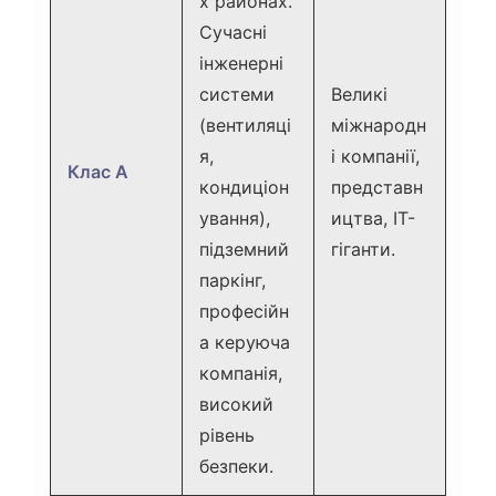
х районах.
Сучасні
інженерні
системи
Великі
(вентиляці
міжнародн
я,
і компанії,
Клас A
кондиціон
представн
ування),
ицтва, IT-
підземний
гіганти.
паркінг,
професійн
а керуюча
компанія,
високий
рівень
безпеки.