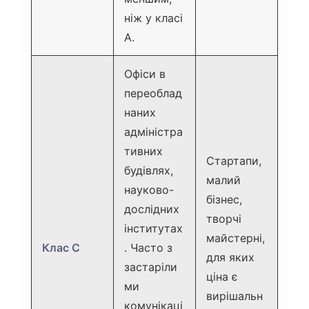
ніж у класі
А.
Офіси в
переоблад
наних
адміністра
тивних
Стартапи,
будівлях,
малий
науково-
бізнес,
дослідних
творчі
інститутах
майстерні,
Клас C
. Часто з
для яких
застаріли
ціна є
ми
вирішальн
комунікаці