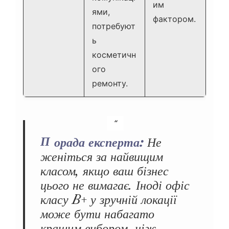
им
ями,
фактором.
потребуют
ь
косметичн
ого
ремонту.
Порада експерта:
Не
женіться за найвищим
класом, якщо ваш бізнес
цього не вимагає. Іноді офіс
класу B+ у зручній локації
може бути набагато
кращим вибором, ніж