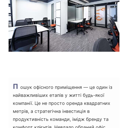
А
С
Ч
И
Т
А
Н
Н
Я
П
ошук офісного приміщення — це один із
найважливіших етапів у житті будь-якої
компанії. Це не просто оренда квадратних
метрів, а стратегічна інвестиція в
продуктивність команди, імідж бренду та
комфорт клієнтів. Невдало обраний офіс