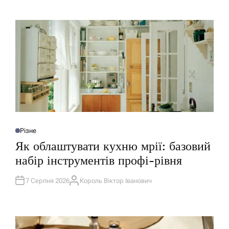
Різне
О
П
Як облаштувати кухню мрії: базовий
У
Б
набір інструментів профі-рівня
Л
І
К
У
7 Серпня 2026
Король Віктор Іванович
А
В
В
А
Т
Т
О
И
Р
У