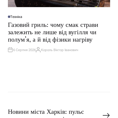
Техніка
О
П
Газовий гриль: чому смак страви
У
Б
залежить не лише від вугілля чи
Л
І
полум’я, а й від фізики нагріву
К
У
В
А
6 Серпня 2026
Король Віктор Іванович
А
Т
В
И
Т
У
О
Р
Н
Новини міста Харків: пульс