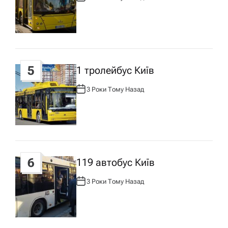
В
Т
О
Р
:
5
1 тролейбус Київ
3 Роки Тому Назад
А
В
Т
О
Р
:
6
119 автобус Київ
3 Роки Тому Назад
А
В
Т
О
Р
: