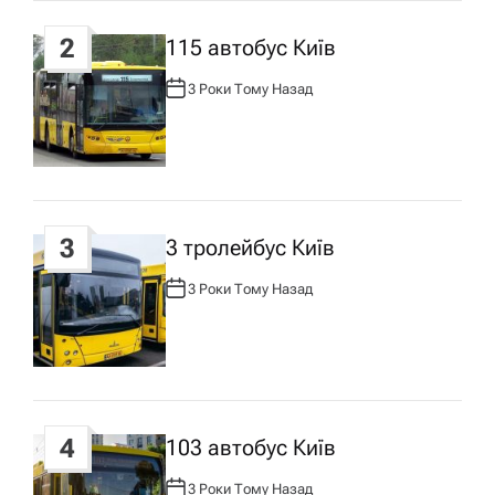
з
2
115 автобус Київ
а
3 Роки Тому Назад
А
п
В
Т
О
Р
и
:
с
3
3 тролейбус Київ
у
3 Роки Тому Назад
А
В
Т
О
Р
:
4
103 автобус Київ
3 Роки Тому Назад
А