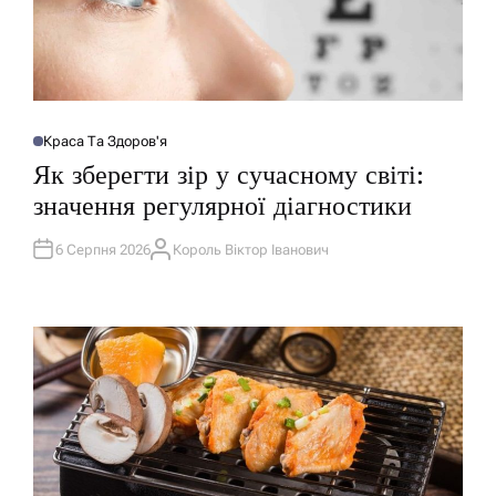
Краса Та Здоров'я
О
П
Як зберегти зір у сучасному світі:
У
Б
значення регулярної діагностики
Л
І
К
У
6 Серпня 2026
Король Віктор Іванович
А
В
В
А
Т
Т
О
И
Р
У