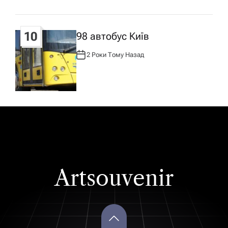
10
98 автобус Київ
2 Роки Тому Назад
А
В
Т
О
Р
:
Artsouvenir