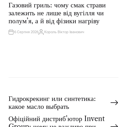
П
Газовий гриль: чому смак страви
У
Б
залежить не лише від вугілля чи
Л
І
полум’я, а й від фізики нагріву
К
У
В
А
6 Серпня 2026
Король Віктор Іванович
А
Т
В
И
Т
У
О
Р
Н
Гидрокрекинг или синтетика:
какое масло выбрать
а
Офіційний дистриб’ютор Invent
Group: чому це важливо при