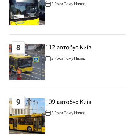
2 Роки Тому Назад
А
В
Т
О
Р
:
8
112 автобус Київ
2 Роки Тому Назад
А
В
Т
О
Р
:
9
109 автобус Київ
2 Роки Тому Назад
А
В
Т
О
Р
: