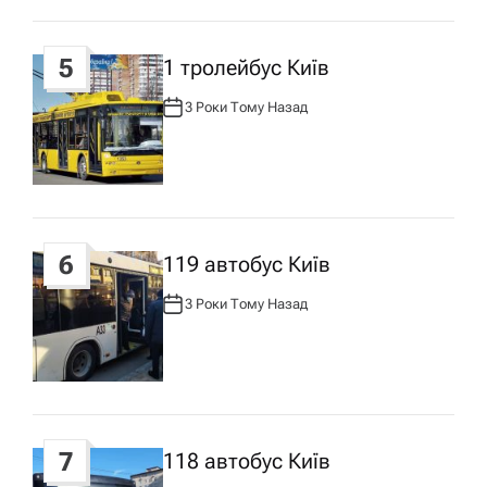
5
1 тролейбус Київ
3 Роки Тому Назад
А
В
Т
О
Р
:
6
119 автобус Київ
3 Роки Тому Назад
А
В
Т
О
Р
:
7
118 автобус Київ