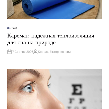
Різне
О
П
Каремат: надёжная теплоизоляция
У
Б
для сна на природе
Л
І
К
У
7 Серпня 2026
Король Віктор Іванович
А
В
В
А
Т
Т
О
И
Р
У