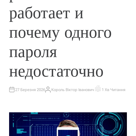
работает и
почему одного
пароля
недостаточно
27 Березня 2026
Король Віктор Іванович
1 Хв Читання
А
О
В
Р
Т
І
О
Є
Р
Н
Т
О
В
Н
И
Й
Ч