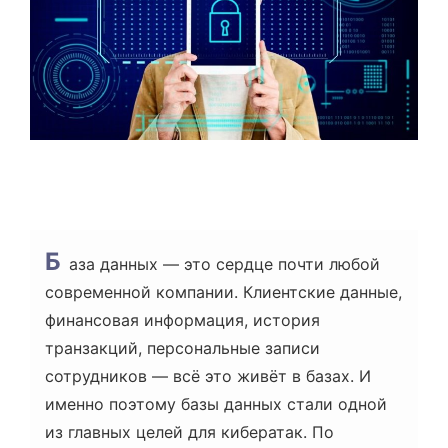
А
С
Ч
И
Т
А
Н
Н
Я
Б
аза данных — это сердце почти любой
современной компании. Клиентские данные,
финансовая информация, история
транзакций, персональные записи
сотрудников — всё это живёт в базах. И
именно поэтому базы данных стали одной
из главных целей для кибератак. По