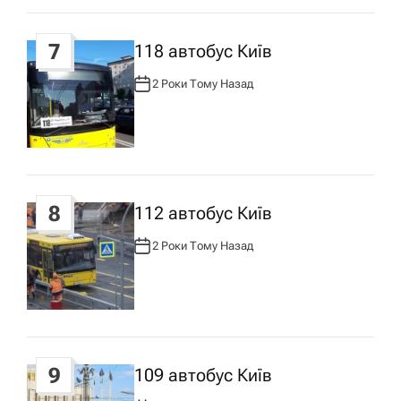
7
118 автобус Київ
2 Роки Тому Назад
А
В
Т
О
Р
:
8
112 автобус Київ
2 Роки Тому Назад
А
В
Т
О
Р
:
9
109 автобус Київ