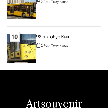
2 Роки Тому Назад
А
В
Т
О
Р
:
10
98 автобус Київ
2 Роки Тому Назад
А
В
Т
О
Р
:
Artsouvenir