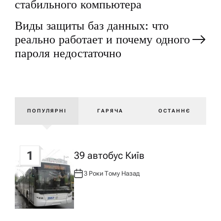
а
стабильного компьютера
Виды защиты баз данных: что
в
реально работает и почему одного
і
пароля недостаточно
г
а
ПОПУЛЯРНІ
ГАРЯЧА
ОСТАННЄ
ц
і
1
39 автобус Київ
3 Роки Тому Назад
А
я
В
Т
О
Р
з
: