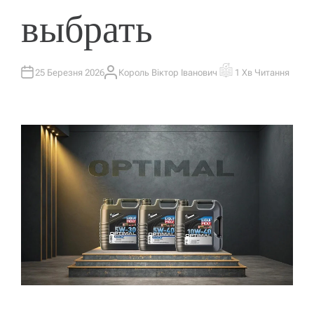
выбрать
25 Березня 2026
Король Віктор Іванович
1 Хв Читання
А
О
В
Р
Т
І
О
Є
Р
Н
Т
О
В
Н
И
Й
Ч
А
С
Ч
И
Т
А
Н
Н
Я