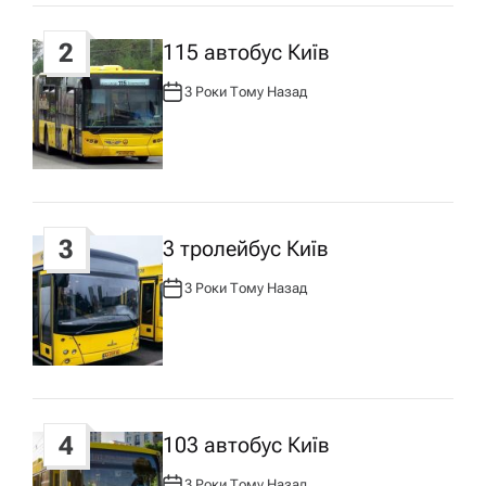
а
2
115 автобус Київ
п
3 Роки Тому Назад
А
В
Т
и
О
Р
:
с
3
у
3 тролейбус Київ
3 Роки Тому Назад
А
В
Т
О
Р
:
4
103 автобус Київ
3 Роки Тому Назад