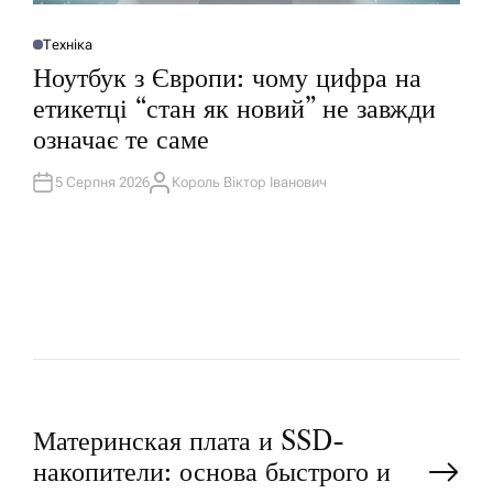
Техніка
О
П
Ноутбук з Європи: чому цифра на
У
Б
етикетці “стан як новий” не завжди
Л
І
означає те саме
К
У
В
А
5 Серпня 2026
Король Віктор Іванович
А
Т
В
И
Т
У
О
Р
Н
Материнская плата и SSD-
накопители: основа быстрого и