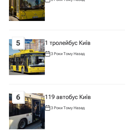
А
В
Т
О
Р
:
5
1 тролейбус Київ
3 Роки Тому Назад
А
В
Т
О
Р
:
6
119 автобус Київ
3 Роки Тому Назад
А
В
Т
О
Р
: