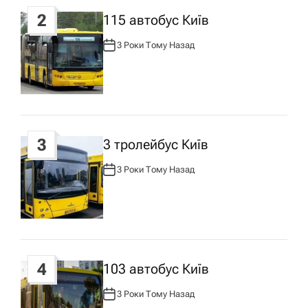
а
2
115 автобус Київ
п
3 Роки Тому Назад
А
В
Т
и
О
Р
:
с
3
у
3 тролейбус Київ
3 Роки Тому Назад
А
В
Т
О
Р
:
4
103 автобус Київ
3 Роки Тому Назад
А
В