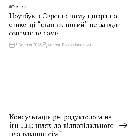
Техніка
О
П
Ноутбук з Європи: чому цифра на
У
Б
етикетці “стан як новий” не завжди
Л
І
означає те саме
К
У
В
А
5 Серпня 2026
Король Віктор Іванович
А
Т
В
И
Т
У
О
Р
Н
Консультація репродуктолога на
irm.ua: шлях до відповідального
а
планування сім’ї