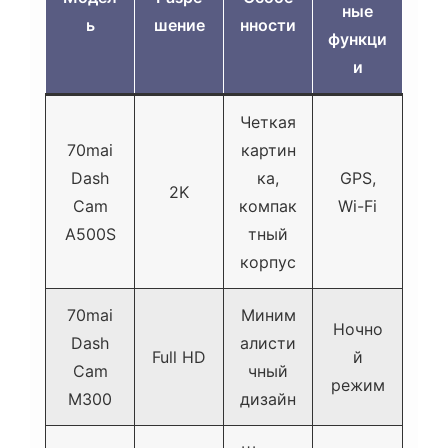
ные
ь
шение
нности
функци
и
Четкая
70mai
картин
Dash
ка,
GPS,
2K
Cam
компак
Wi-Fi
A500S
тный
корпус
70mai
Миним
Ночно
Dash
алисти
Full HD
й
Cam
чный
режим
M300
дизайн