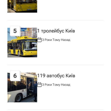
Т
О
Р
:
5
1 тролейбус Київ
3 Роки Тому Назад
А
В
Т
О
Р
:
6
119 автобус Київ
3 Роки Тому Назад
А
В
Т
О
Р
: