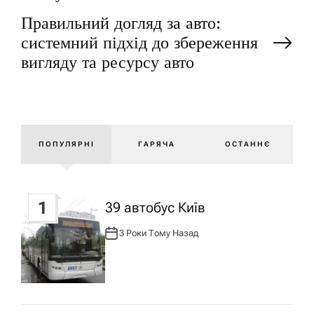
Правильний догляд за авто:
в
системний підхід до збереження
і
вигляду та ресурсу авто
г
а
ПОПУЛЯРНІ
ГАРЯЧА
ОСТАННЄ
ц
і
1
39 автобус Київ
3 Роки Тому Назад
А
я
В
Т
О
Р
з
: