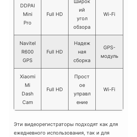
Широк
DDPAI
ий
Mini
Full HD
Wi-Fi
угол
Pro
обзора
Navitel
Надеж
GPS-
R600
Full HD
ная
модуль
GPS
сборка
Xiaomi
Прост
Mi
ое
Full HD
Wi-Fi
Dash
управл
Cam
ение
Эти видеорегистраторы подходят как для
ежедневного использования, так и для