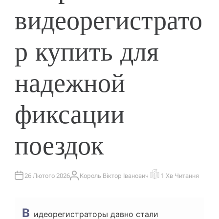
видеорегистрато
р купить для
надежной
фиксации
поездок
26 Лютого 2026
Король Віктор Іванович
1 Хв Читання
А
О
В
Р
Т
І
О
Є
Р
Н
В
Т
идеорегистраторы давно стали
О