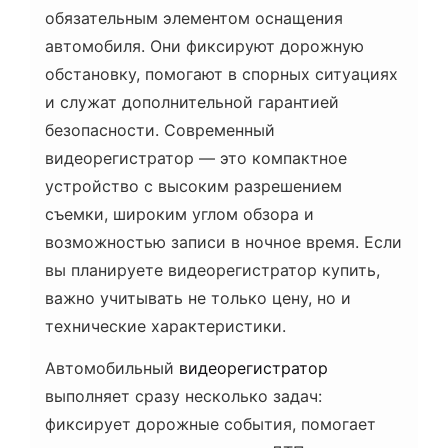
В
обязательным элементом оснащения
Н
И
автомобиля. Они фиксируют дорожную
Й
Ч
обстановку, помогают в спорных ситуациях
А
С
Ч
и служат дополнительной гарантией
И
Т
безопасности. Современный
А
Н
видеорегистратор — это компактное
Н
Я
устройство с высоким разрешением
съемки, широким углом обзора и
возможностью записи в ночное время. Если
вы планируете видеорегистратор купить,
важно учитывать не только цену, но и
технические характеристики.
Автомобильный
видеорегистратор
выполняет сразу несколько задач:
фиксирует дорожные события, помогает