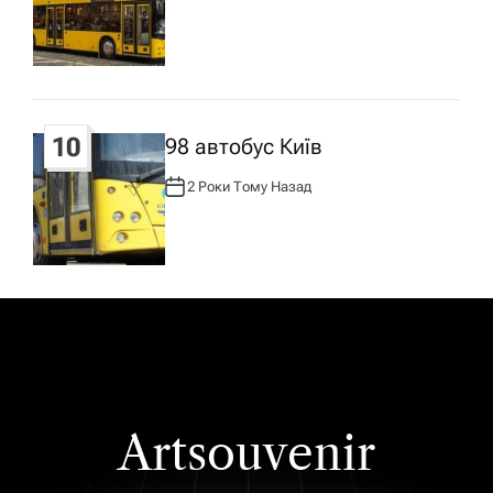
В
Т
О
Р
:
10
98 автобус Київ
2 Роки Тому Назад
А
В
Т
О
Р
:
Artsouvenir