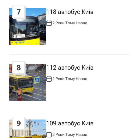
7
118 автобус Київ
2 Роки Тому Назад
А
В
Т
О
Р
:
8
112 автобус Київ
2 Роки Тому Назад
А
В
Т
О
Р
:
9
109 автобус Київ
2 Роки Тому Назад
А