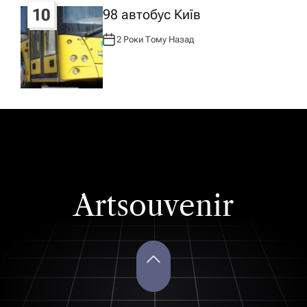
10
98 автобус Київ
2 Роки Тому Назад
А
В
Т
О
Р
:
Artsouvenir