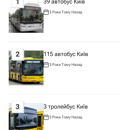
1
39 автобус Київ
і
3 Роки Тому Назад
А
В
Т
я
О
Р
:
з
а
2
115 автобус Київ
3 Роки Тому Назад
А
п
В
Т
О
Р
и
:
с
3
3 тролейбус Київ
у
3 Роки Тому Назад
А
В
Т
О