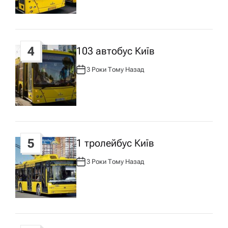
Р
:
4
103 автобус Київ
3 Роки Тому Назад
А
В
Т
О
Р
:
5
1 тролейбус Київ
3 Роки Тому Назад
А
В
Т
О
Р
: