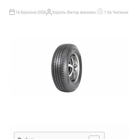
16 Березня 2026
Король Віктор Іванович
1 Хв Читання
А
О
В
Р
Т
І
О
Є
Р
Н
Т
О
В
Н
И
Й
Ч
А
С
Ч
И
Т
А
Н
Н
Я