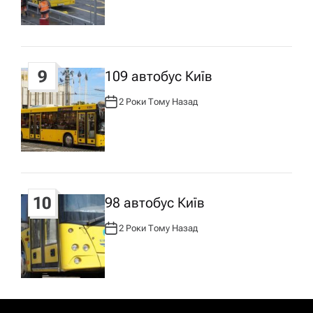
О
Р
:
9
109 автобус Київ
2 Роки Тому Назад
А
В
Т
О
Р
:
10
98 автобус Київ
2 Роки Тому Назад
А
В
Т
О
Р
: