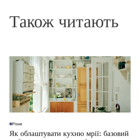
Також читають
Різне
О
П
Як облаштувати кухню мрії: базовий
У
Б