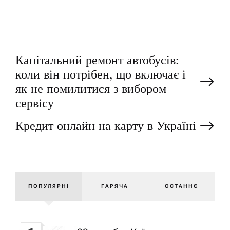
Н
Капітальний ремонт автобусів:
коли він потрібен, що включає і
а
як не помилитися з вибором
сервісу
в
Кредит онлайн на карту в Україні
і
г
ПОПУЛЯРНІ
ГАРЯЧА
ОСТАННЄ
а
ц