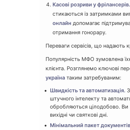
Касові розриви у фрілансерів
стикаються із затримками вип
онлайн
допомагає підтримува
отримання гонорару.
Переваги сервісів, що надають к
Популярність МФО зумовлена їх
клієнта. Розглянемо ключові пер
україна
таким затребуваним:
Швидкість та автоматизація.
З
штучного інтелекту та автомат
обробляються цілодобово. Ви 
вихідні чи святкові дні.
Мінімальний пакет документів