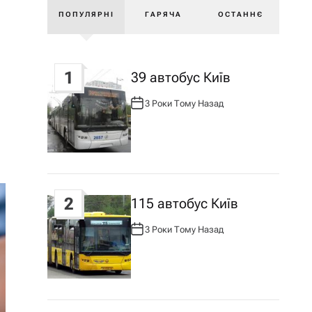
ПОПУЛЯРНІ
ГАРЯЧА
ОСТАННЄ
1
39 автобус Київ
3 Роки Тому Назад
А
В
Т
О
Р
:
2
115 автобус Київ
3 Роки Тому Назад
А
В
Т
О
Р
: