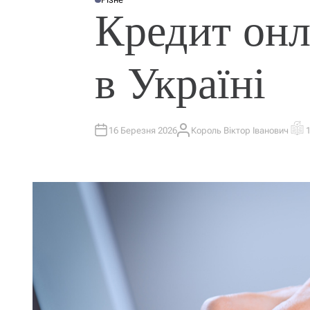
О
Кредит онл
П
У
Б
Л
І
К
в Україні
У
В
А
Т
И
У
16 Березня 2026
Король Віктор Іванович
А
О
В
Р
Т
І
О
Є
Р
Н
Т
О
В
Н
И
Й
Ч
А
С
Ч
И
Т
А
Н
Н