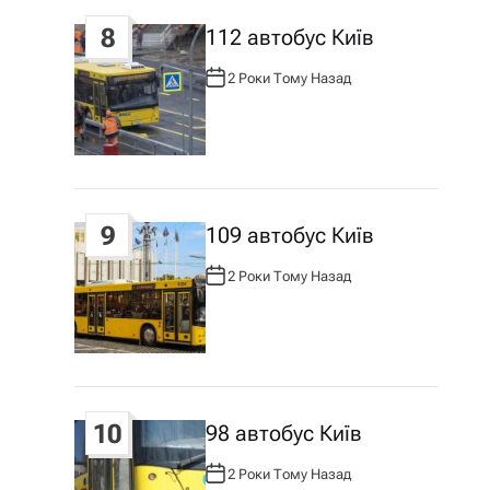
8
112 автобус Київ
2 Роки Тому Назад
А
В
Т
О
Р
:
9
109 автобус Київ
2 Роки Тому Назад
А
В
Т
О
Р
:
10
98 автобус Київ
2 Роки Тому Назад
А