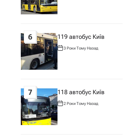
Т
О
Р
:
6
119 автобус Київ
3 Роки Тому Назад
А
В
Т
О
Р
:
7
118 автобус Київ
2 Роки Тому Назад
А
В
Т
О
Р
: