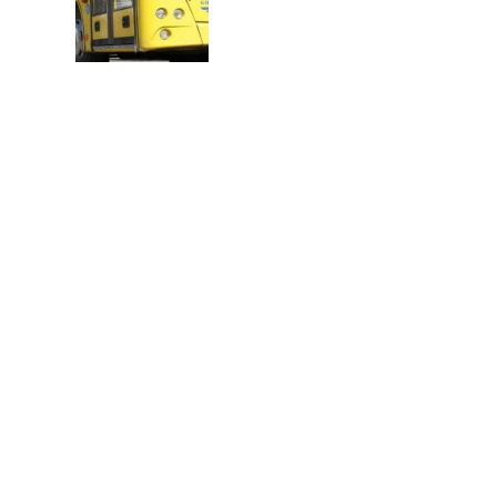
В
Т
О
Р
: