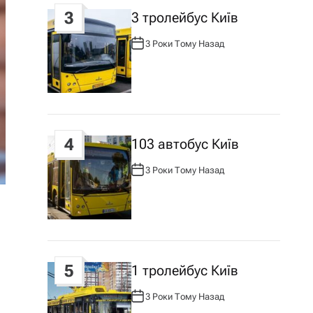
3
3 тролейбус Київ
3 Роки Тому Назад
А
В
Т
О
Р
:
4
103 автобус Київ
3 Роки Тому Назад
А
В
Т
О
Р
:
5
1 тролейбус Київ
3 Роки Тому Назад
А
В