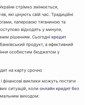
країни стрімко змінюється,
в, які цінують свій час. Традиційні
ергами, паперовою тяганиною та
оступово відходять у минуле,
чним рішенням. Сьогодні
кредит
банківський продукт, а ефективний
ління особистим бюджетом у
дит на карту срочно
 і фінансові виклики можуть постати
ових ситуацій, коли
онлайн кредит без
имальним виходом: