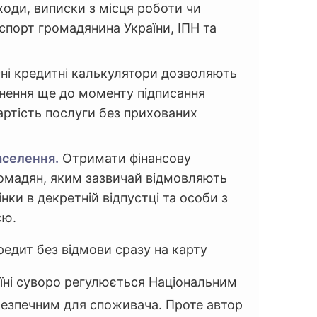
ходи, виписки з місця роботи чи
спорт громадянина України, ІПН та
ні кредитні калькулятори дозволяють
нення ще до моменту підписання
артість послуги без прихованих
аселення.
Отримати фінансову
ромадян, яким зазвичай відмовляють
інки в декретній відпустці та особи з
єю.
едит без відмови сразу на карту
їні суворо регулюється Національним
безпечним для споживача. Проте автор