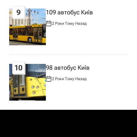
9
109 автобус Київ
2 Роки Тому Назад
А
В
Т
О
Р
:
10
98 автобус Київ
2 Роки Тому Назад
А
В
Т
О
Р
: