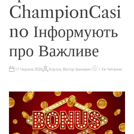
ChampionCasi
no Інформують
про Важливе
11 Червня 2026
Король Віктор Іванович
1 Хв Читання
А
О
В
Р
Т
І
О
Є
Р
Н
Т
О
В
Н
И
Й
Ч
А
С
Ч
И
Т