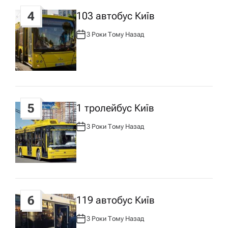
4
103 автобус Київ
3 Роки Тому Назад
А
В
Т
О
Р
:
5
1 тролейбус Київ
3 Роки Тому Назад
А
В
Т
О
Р
:
6
119 автобус Київ
3 Роки Тому Назад
А
В