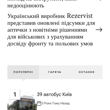
а
недооцінюють
Український виробник Rezervist
в
представив оновлені підсумки для
і
аптечки з новітніми рішеннями
для військових з урахуванням
г
досвіду фронту та польових умов
а
ц
ПОПУЛЯРНІ
ГАРЯЧА
ОСТАННЄ
і
я
1
39 автобус Київ
3 Роки Тому Назад
з
А
В