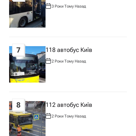
3 Роки Тому Назад
А
В
Т
О
Р
:
7
118 автобус Київ
2 Роки Тому Назад
А
В
Т
О
Р
:
8
112 автобус Київ
2 Роки Тому Назад
А
В
Т
О
Р