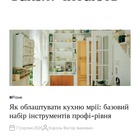
Різне
О
П
Як облаштувати кухню мрії: базовий
У
Б
набір інструментів профі-рівня
Л
І
К
У
7 Серпня 2026
Король Віктор Іванович
А
В
В
А
Т
Т