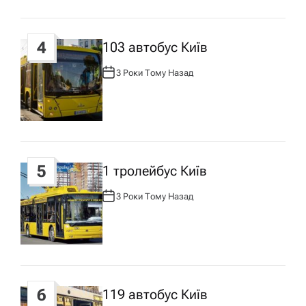
4
103 автобус Київ
3 Роки Тому Назад
А
В
Т
О
Р
:
5
1 тролейбус Київ
3 Роки Тому Назад
А
В
Т
О
Р
:
6
119 автобус Київ