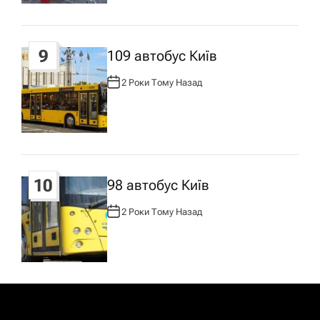
:
9
109 автобус Київ
2 Роки Тому Назад
А
В
Т
О
Р
:
10
98 автобус Київ
2 Роки Тому Назад
А
В
Т
О
Р
: