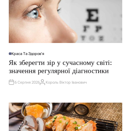
Краса Та Здоров'я
О
П
Як зберегти зір у сучасному світі:
У
Б
значення регулярної діагностики
Л
І
К
У
6 Серпня 2026
Король Віктор Іванович
А
В
В
А
Т
Т
О
И
Р
У