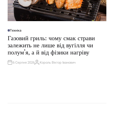
Техніка
О
П
Газовий гриль: чому смак страви
У
Б
залежить не лише від вугілля чи
Л
І
полум’я, а й від фізики нагріву
К
У
В
А
6 Серпня 2026
Король Віктор Іванович
А
Т
В
И
Т
У
О
Р