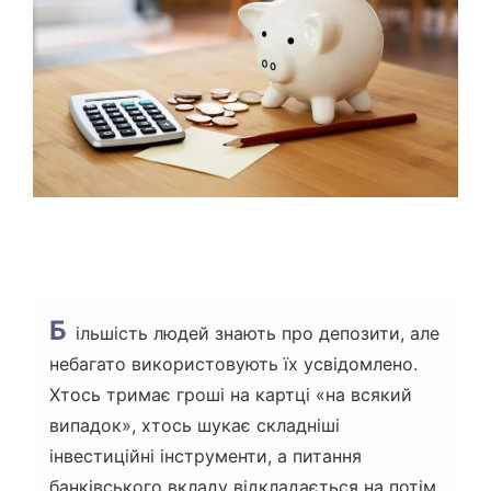
А
С
Ч
И
Т
А
Н
Н
Я
Б
ільшість людей знають про депозити, але
небагато використовують їх усвідомлено.
Хтось тримає гроші на картці «на всякий
випадок», хтось шукає складніші
інвестиційні інструменти, а питання
банківського вкладу відкладається на потім.