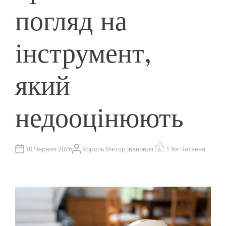
погляд на
інструмент,
який
недооцінюють
10 Червня 2026
Король Віктор Іванович
1 Хв Читання
А
О
В
Р
Т
І
О
Є
Р
Н
Т
О
В
Н
И
Й
Ч