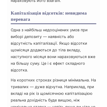
нараховують його взагалі.
Капіталізація відсотків: невидима
перевага
Одна з найбільш недооцінених умов при
виборі депозиту — наявність або
відсутність капіталізації. Якщо відсотки
щомісяця додаються до тіла вкладу,
наступного місяця вони нараховуються вже
на більшу суму. Це і є ефект складного
відсотка.
На коротких строках різниця мінімальна. На
тривалих — дуже відчутна. Наприклад, при
вкладі на рік із щомісячною капіталізацією
реальна дохідність буде вищою, ніж
номінальна ставка — навіть якщо ви ніде не