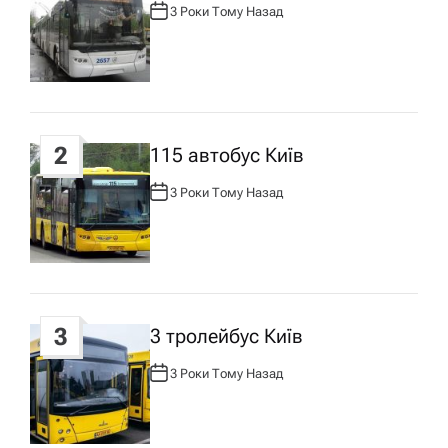
я
3 Роки Тому Назад
А
В
Т
з
О
Р
:
а
п
2
115 автобус Київ
3 Роки Тому Назад
А
и
В
Т
О
Р
с
:
у
3
3 тролейбус Київ
3 Роки Тому Назад
А
В
Т
О
Р
: