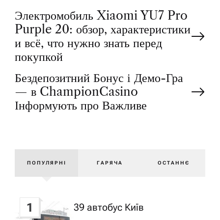
Н
Электромобиль Xiaomi YU7 Pro
Purple 20: обзор, характеристики
а
и всё, что нужно знать перед
покупкой
в
Бездепозитний Бонус і Демо-Гра
і
— в ChampionCasino
Інформують про Важливе
г
а
ПОПУЛЯРНІ
ГАРЯЧА
ОСТАННЄ
ц
і
1
39 автобус Київ