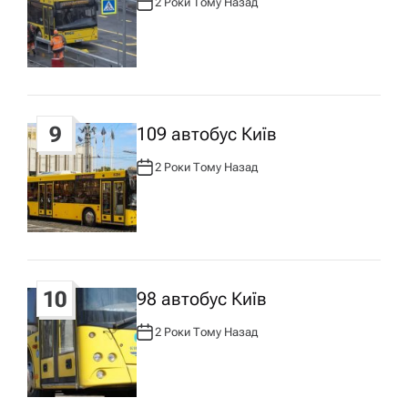
2 Роки Тому Назад
А
В
Т
О
Р
:
9
109 автобус Київ
2 Роки Тому Назад
А
В
Т
О
Р
:
10
98 автобус Київ
2 Роки Тому Назад
А
В
Т
О
Р
: