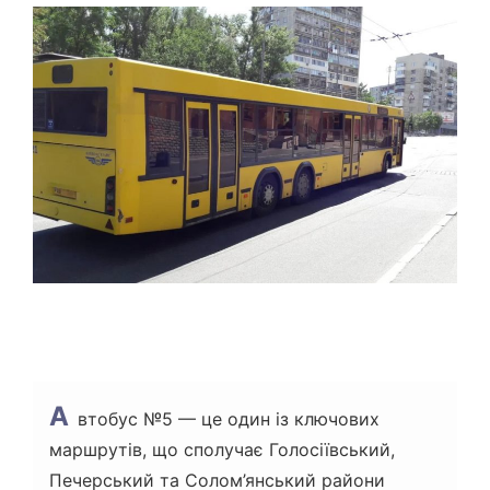
Т
О
В
Н
И
Й
Ч
А
С
Ч
И
Т
А
Н
Н
Я
А
втобус №5 — це один із ключових
маршрутів, що сполучає Голосіївський,
Печерський та Солом’янський райони