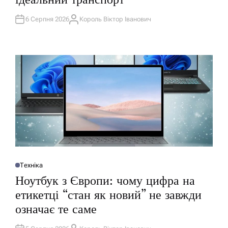
У
В
А
6 Серпня 2026
Король Віктор Іванович
А
Т
В
И
Т
У
О
Р
Техніка
О
П
Ноутбук з Європи: чому цифра на
У
Б
етикетці “стан як новий” не завжди
Л
І
означає те саме
К
У
В
А