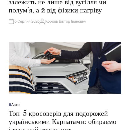
залежить не лише від вугілля чи
Л
І
полум’я, а й від фізики нагріву
К
У
В
А
6 Серпня 2026
Король Віктор Іванович
А
Т
В
И
Т
У
О
Р
Авто
О
П
Топ-5 кросоверів для подорожей
У
Б
українськими Карпатами: обираємо
Л
І
ідеальний транспорт
К