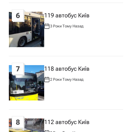
6
119 автобус Київ
3 Роки Тому Назад
А
В
Т
О
Р
:
7
118 автобус Київ
2 Роки Тому Назад
А
В
Т
О
Р
:
8
112 автобус Київ