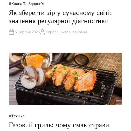
Краса Та Здоров'я
О
П
Як зберегти зір у сучасному світі:
У
Б
значення регулярної діагностики
Л
І
К
У
6 Серпня 2026
Король Віктор Іванович
А
В
В
А
Т
Т
О
И
Р
У
Техніка
О
П
Газовий гриль: чому смак страви
У
Б