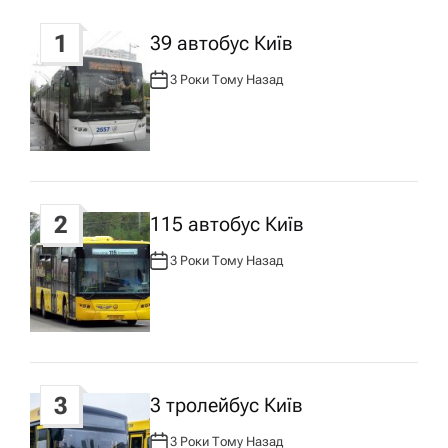
г
1
39 автобус Київ
а
3 Роки Тому Назад
А
ц
В
Т
О
Р
і
:
я
2
115 автобус Київ
з
3 Роки Тому Назад
А
В
Т
а
О
Р
:
п
3
3 тролейбус Київ
и
3 Роки Тому Назад
А