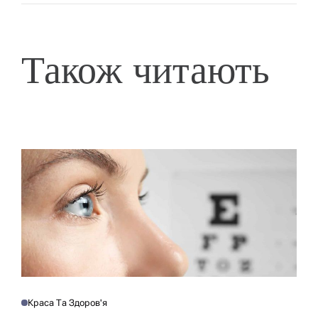
Також читають
Краса Та Здоров'я
О
П