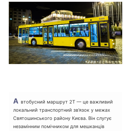
Т
О
В
Н
И
Й
Ч
А
С
Ч
И
Т
А
Н
Н
Я
А
втобусний маршрут 2Т — це важливий
локальний транспортний зв’язок у межах
Святошинського району Києва. Він слугує
незамінним помічником для мешканців