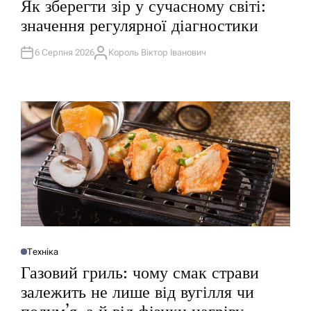
Як зберегти зір у сучасному світі:
У
Б
значення регулярної діагностики
Л
І
К
У
6 Серпня 2026
Король Віктор Іванович
А
В
В
А
Т
Т
О
И
Р
У
Техніка
О
П
Газовий гриль: чому смак страви
У
Б
залежить не лише від вугілля чи
Л
І
К