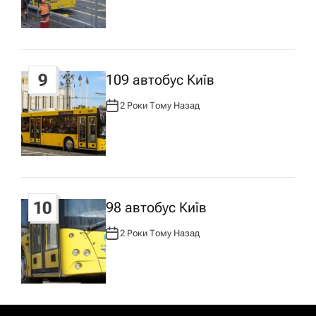
О
Р
:
9
109 автобус Київ
2 Роки Тому Назад
А
В
Т
О
Р
:
10
98 автобус Київ
2 Роки Тому Назад
А
В
Т
О
Р
: