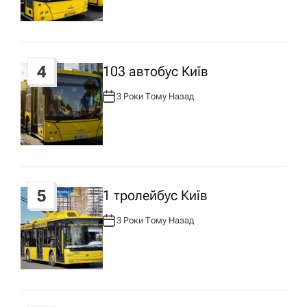
О
Р
у
:
4
103 автобус Київ
3 Роки Тому Назад
А
В
Т
О
Р
:
5
1 тролейбус Київ
3 Роки Тому Назад
А
В
Т
О
Р
: