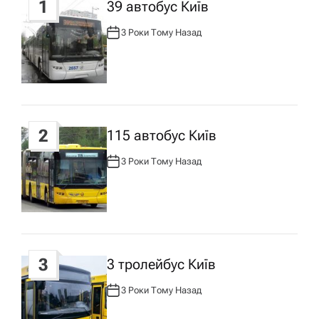
1
39 автобус Київ
а
3 Роки Тому Назад
А
ц
В
Т
О
Р
і
:
я
2
115 автобус Київ
з
3 Роки Тому Назад
А
В
Т
а
О
Р
:
п
3
3 тролейбус Київ
и
3 Роки Тому Назад
А
с
В
Т