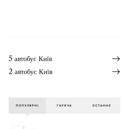
У
О
Р
Н
5 автобус Київ
2 автобус Київ
а
в
і
ПОПУЛЯРНІ
ГАРЯЧА
ОСТАННЄ
г