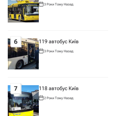
3 Роки Тому Назад
А
В
Т
О
Р
:
6
119 автобус Київ
3 Роки Тому Назад
А
В
Т
О
Р
:
7
118 автобус Київ
2 Роки Тому Назад
А
В
Т
О
Р