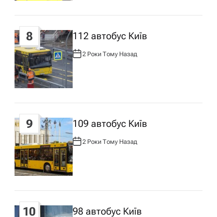
:
8
112 автобус Київ
2 Роки Тому Назад
А
В
Т
О
Р
:
9
109 автобус Київ
2 Роки Тому Назад
А
В
Т
О
Р
:
10
98 автобус Київ