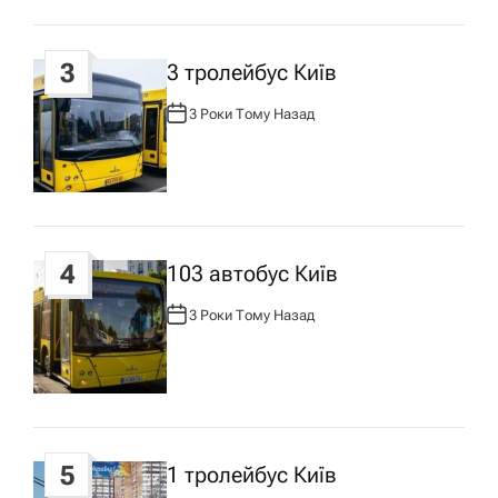
п
3
3 тролейбус Київ
и
3 Роки Тому Назад
А
с
В
Т
О
Р
у
:
4
103 автобус Київ
3 Роки Тому Назад
А
В
Т
О
Р
:
5
1 тролейбус Київ