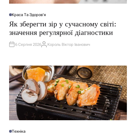
Краса Та Здоров'я
О
П
Як зберегти зір у сучасному світі:
У
Б
значення регулярної діагностики
Л
І
К
У
6 Серпня 2026
Король Віктор Іванович
А
В
В
А
Т
Т
О
И
Р
У
Техніка
О