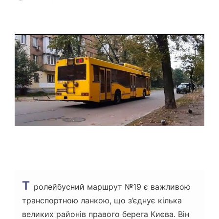
О
Т
Р
О
І
Р
Є
Н
Т
О
В
Н
И
Й
Ч
А
С
Ч
И
Т
А
Н
Н
Я
Т
ролейбусний маршрут №19 є важливою
транспортною ланкою, що з’єднує кілька
великих районів правого берега Києва. Він