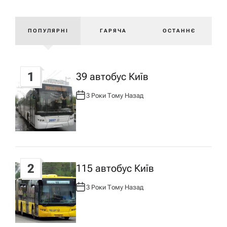
в
і
ПОПУЛЯРНІ
ГАРЯЧА
ОСТАННЄ
г
1
39 автобус Київ
а
3 Роки Тому Назад
А
ц
В
Т
О
Р
і
:
я
2
115 автобус Київ
з
3 Роки Тому Назад
А
В
Т
а
О
Р
: