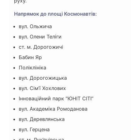
руху.
Напрямок до площі Космонавтів:
вул. Ольжича
вул. Олени Теліги
ст. м. Дорогожичі
Бабин Яр
Поліклініка
вул. Дорогожицька
вул. Сім’ї Хохлових
Інноваційний парк “ЮНІТ СІТІ”
вул. Академіка Ромоданова
вул. Деревлянська
вул. Герцена
ст. м. Лук’янівська