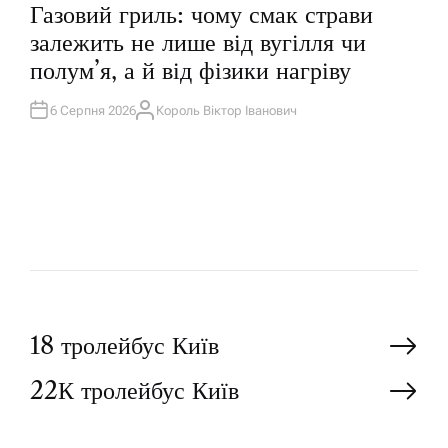
П
Газовий гриль: чому смак страви
У
Б
залежить не лише від вугілля чи
Л
І
полум’я, а й від фізики нагріву
К
У
В
А
6 Серпня 2026
Король Віктор Іванович
А
Т
В
И
Т
У
О
Р
Н
18 тролейбус Київ
22К тролейбус Київ
а