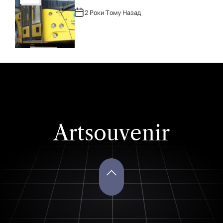
2 Роки Тому Назад
А
В
Т
О
Р
:
Artsouvenir