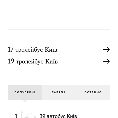
Р
Н
17 тролейбус Київ
19 тролейбус Київ
а
в
і
ПОПУЛЯРНІ
ГАРЯЧА
ОСТАННЄ
г
1
39 автобус Київ