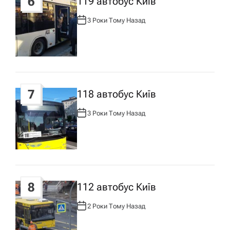
6
119 автобус Київ
3 Роки Тому Назад
А
В
Т
О
Р
:
7
118 автобус Київ
3 Роки Тому Назад
А
В
Т
О
Р
:
8
112 автобус Київ
2 Роки Тому Назад
А
В
Т
О