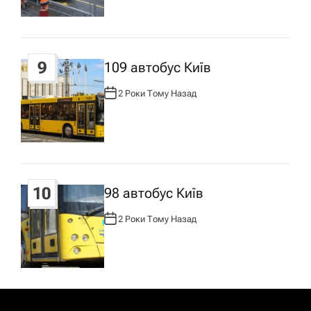
Р
:
9
109 автобус Київ
2 Роки Тому Назад
А
В
Т
О
Р
:
10
98 автобус Київ
2 Роки Тому Назад
А
В
Т
О
Р
: