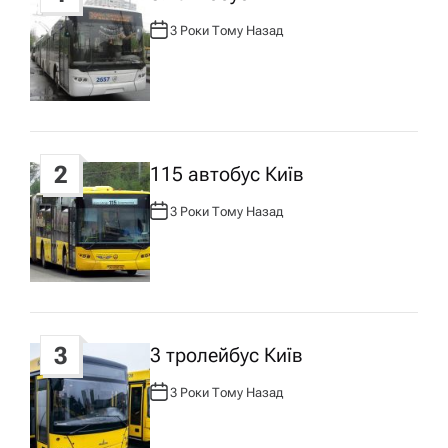
а
3 Роки Тому Назад
А
ц
В
Т
О
Р
і
:
я
2
115 автобус Київ
з
3 Роки Тому Назад
А
В
Т
а
О
Р
:
п
3
3 тролейбус Київ
и
3 Роки Тому Назад
А
с
В
Т
О