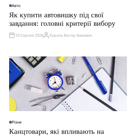
Авто
О
П
Як купити автовишку під свої
У
Б
завдання: головні критерії вибору
Л
І
К
У
10 Серпня 2026
Король Віктор Іванович
А
В
В
А
Т
Т
О
И
Р
У
Різне
О
П
Канцтовари, які впливають на
У
Б