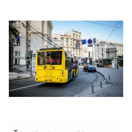
О
Т
Р
О
І
Р
Є
Н
Т
О
В
Н
И
Й
Ч
А
С
Ч
И
Т
А
Н
Н
Я