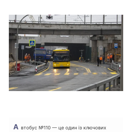
Т
І
О
Є
Р
Н
Т
О
В
Н
И
Й
Ч
А
С
Ч
И
Т
А
Н
Н
Я
А
втобус №110 — це один із ключових