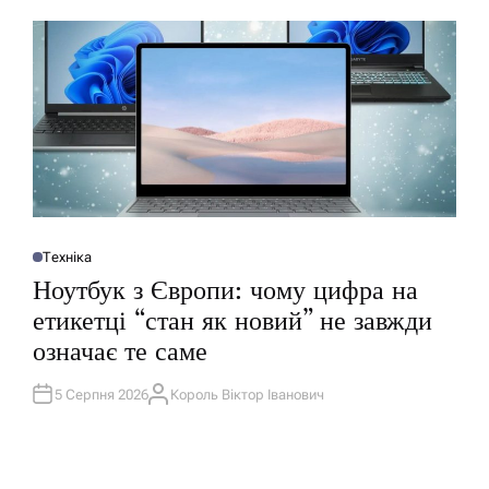
Р
Техніка
О
П
Ноутбук з Європи: чому цифра на
У
Б
етикетці “стан як новий” не завжди
Л
І
означає те саме
К
У
В
А
5 Серпня 2026
Король Віктор Іванович
А
Т
В
И
Т
У
О
Р