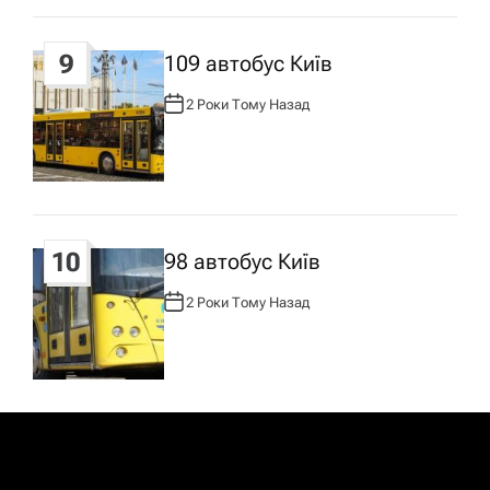
9
109 автобус Київ
2 Роки Тому Назад
А
В
Т
О
Р
:
10
98 автобус Київ
2 Роки Тому Назад
А
В
Т
О
Р
: