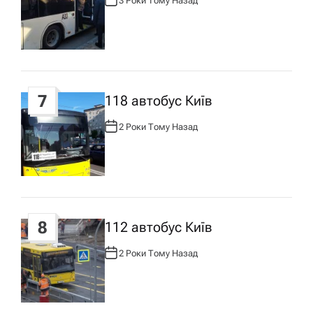
3 Роки Тому Назад
А
В
Т
О
Р
:
7
118 автобус Київ
2 Роки Тому Назад
А
В
Т
О
Р
:
8
112 автобус Київ
2 Роки Тому Назад
А
В
Т
О
Р
: