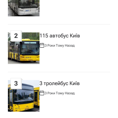
ц
В
Т
О
Р
і
:
я
2
115 автобус Київ
з
3 Роки Тому Назад
А
В
Т
а
О
Р
:
п
3
3 тролейбус Київ
и
3 Роки Тому Назад
А
с
В
Т
О
Р
у
: