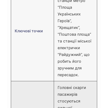
станцій метро
“Площа
Українських
Героїв”,
“Хрещатик”,
Ключові точки
“Поштова площа”
та станції міської
електрички
“Райдужний”, що
робить його
зручним для
пересадок.
Головні скарги
пасажирів
стосуються
сильної