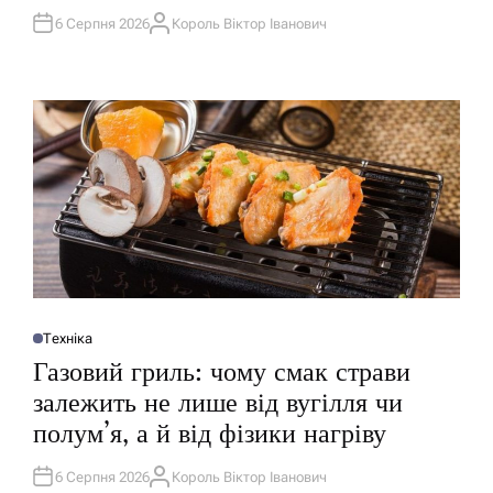
К
У
6 Серпня 2026
Король Віктор Іванович
А
В
В
А
Т
Т
О
И
Р
У
Техніка
О
П
Газовий гриль: чому смак страви
У
Б
залежить не лише від вугілля чи
Л
І
полум’я, а й від фізики нагріву
К
У
В
А
6 Серпня 2026
Король Віктор Іванович
А
Т