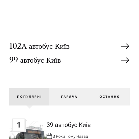
Н
102А автобус Київ
99 автобус Київ
а
в
і
ПОПУЛЯРНІ
ГАРЯЧА
ОСТАННЄ
г
1
39 автобус Київ
а
3 Роки Тому Назад
А