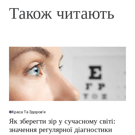
Також читають
Краса Та Здоров'я
О
П
Як зберегти зір у сучасному світі:
У
Б
значення регулярної діагностики
Л
І