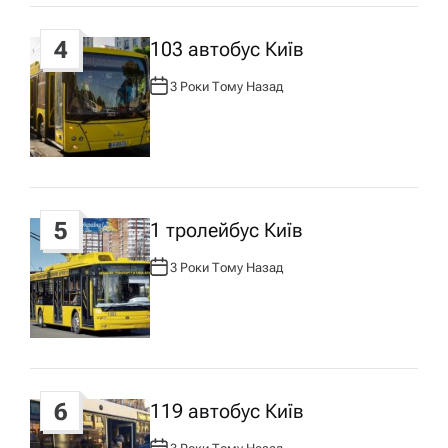
4
103 автобус Київ
3 Роки Тому Назад
А
В
Т
О
Р
:
5
1 тролейбус Київ
3 Роки Тому Назад
А
В
Т
О
Р
:
6
119 автобус Київ