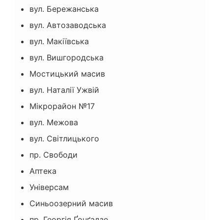
вул. Бережанська
вул. Автозаводська
вул. Макіївська
вул. Вишгородська
Мостицький масив
вул. Наталії Ужвій
Мікрорайон №17
вул. Межова
вул. Світлицького
пр. Свободи
Аптека
Універсам
Синьоозерний масив
пр. Георгія Ґонґадзе