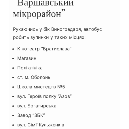
“Варшавський
мікрорайон”
Рухаючись у бік Виноградаря, автобус
робить зупинки у таких місцях:
Кінотеатр “Братислава”
Магазин
Поліклініка
ст. м. Оболонь
Школа мистецтв №5
вул. Героїв полку “Азов”
вул. Богатирська
Завод “ЗБК”
вул. Сім’ї Кульженків