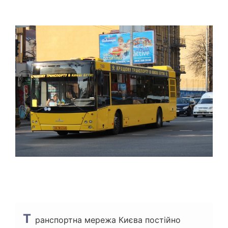
Т
І
О
Є
Р
Н
Т
О
В
Н
И
Й
Ч
А
С
Ч
И
Т
А
Н
Н
Я
Т
ранспортна мережа Києва постійно