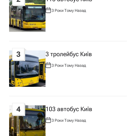
з
3 Роки Тому Назад
А
В
Т
а
О
Р
:
п
3
3 тролейбус Київ
и
3 Роки Тому Назад
А
с
В
Т
О
Р
у
:
4
103 автобус Київ
3 Роки Тому Назад
А
В
Т
О