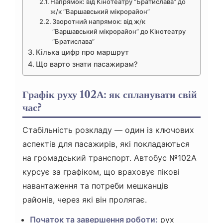
Напрямок: від Кінотеатру “Братислава” до
ж/к “Варшавський мікрорайон”
Зворотний напрямок: від ж/к
“Варшавський мікрорайон” до Кінотеатру
“Братислава”
Кілька цифр про маршрут
Що варто знати пасажирам?
Графік руху 102А: як спланувати свій
час?
Стабільність розкладу — один із ключових
аспектів для пасажирів, які покладаються
на громадський транспорт. Автобус №102А
курсує за графіком, що враховує пікові
навантаження та потреби мешканців
районів, через які він пролягає.
Початок та завершення роботи:
рух