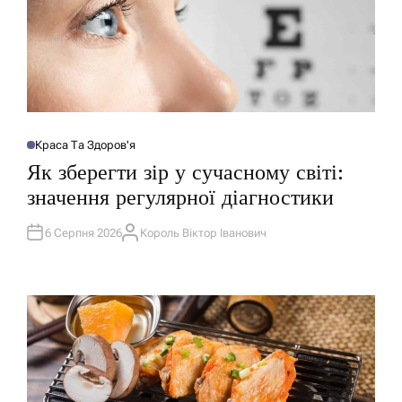
Краса Та Здоров'я
О
П
Як зберегти зір у сучасному світі:
У
Б
значення регулярної діагностики
Л
І
К
У
6 Серпня 2026
Король Віктор Іванович
А
В
В
А
Т
Т
О
И
Р
У