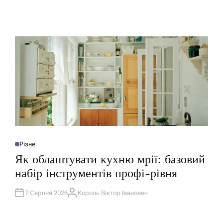
Різне
О
П
Як облаштувати кухню мрії: базовий
У
Б
набір інструментів профі-рівня
Л
І
К
У
7 Серпня 2026
Король Віктор Іванович
А
В
В
А
Т
Т
О
И
Р