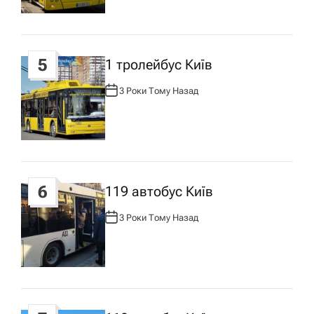
Р
:
5
1 тролейбус Київ
3 Роки Тому Назад
А
В
Т
О
Р
:
6
119 автобус Київ
3 Роки Тому Назад
А
В
Т
О
Р
: