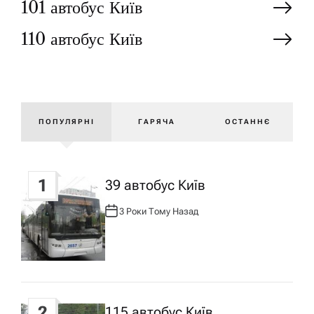
Н
101 автобус Київ
110 автобус Київ
а
в
і
ПОПУЛЯРНІ
ГАРЯЧА
ОСТАННЄ
г
1
39 автобус Київ
а
3 Роки Тому Назад
А
ц
В
Т
О
Р
і
:
я
2
115 автобус Київ