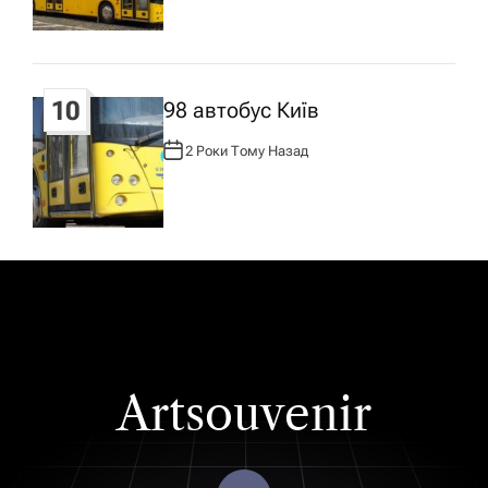
О
Р
:
10
98 автобус Київ
2 Роки Тому Назад
А
В
Т
О
Р
:
Artsouvenir