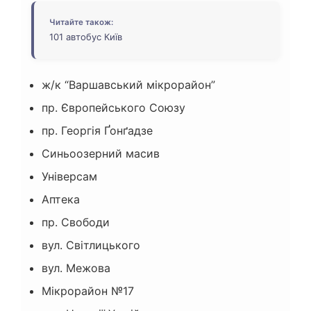
Читайте також:
101 автобус Київ
ж/к “Варшавський мікрорайон”
пр. Європейського Союзу
пр. Георгія Ґонґадзе
Синьоозерний масив
Універсам
Аптека
пр. Свободи
вул. Світлицького
вул. Межова
Мікрорайон №17