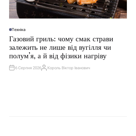
Техніка
О
П
Газовий гриль: чому смак страви
У
Б
залежить не лише від вугілля чи
Л
І
полум’я, а й від фізики нагріву
К
У
В
А
6 Серпня 2026
Король Віктор Іванович
А
Т
В
И
Т
У
О
Р