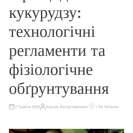
кукурудзу:
технологічні
регламенти та
фізіологічне
обґрунтування
3 Травня 2026
Король Віктор Іванович
1 Хв Читання
А
О
В
Р
Т
І
О
Є
Р
Н
Т
О