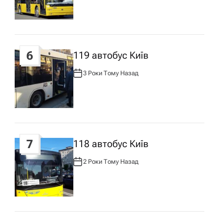
О
Р
:
6
119 автобус Київ
3 Роки Тому Назад
А
В
Т
О
Р
:
7
118 автобус Київ
2 Роки Тому Назад
А
В
Т
О
Р
: