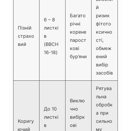
й
Багато
ризик
6 – 8
річні
фітото
Пізній
листкі
корене
ксично
страхо
в
парост
сті,
вий
(BBCH
кові
обмеж
16-18)
бур’яни
ений
вибір
засобів
Рятува
льна
Виклю
обробк
До 10
чно
а при
листкі
вибірк
Коригу
сильно
в
ові
ючий
му