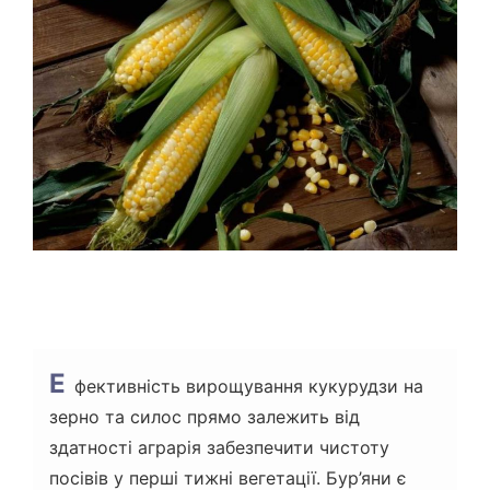
В
Н
И
Й
Ч
А
С
Ч
И
Т
А
Н
Н
Я
Е
фективність вирощування кукурудзи на
зерно та силос прямо залежить від
здатності аграрія забезпечити чистоту
посівів у перші тижні вегетації. Бур’яни є