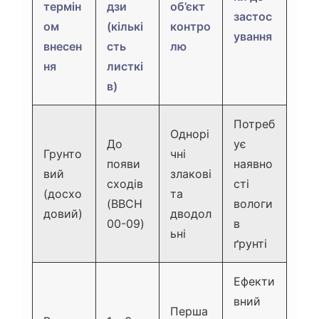
термін
дзи
об’єкт
застос
ом
(кількі
контро
ування
внесен
сть
лю
ня
листкі
в)
Потреб
Однорі
До
ує
Грунто
чні
появи
наявно
вий
злакові
сходів
сті
(досхо
та
(BBCH
вологи
довий)
дводол
00-09)
в
ьні
ґрунті
Ефекти
вний
Перша