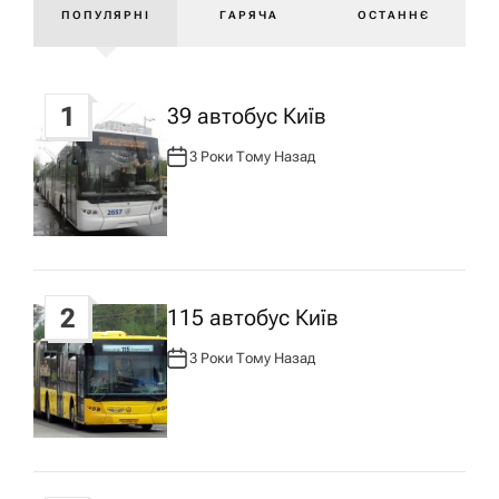
ПОПУЛЯРНІ
ГАРЯЧА
ОСТАННЄ
ц
і
1
39 автобус Київ
я
3 Роки Тому Назад
А
В
Т
з
О
Р
:
а
п
2
115 автобус Київ
3 Роки Тому Назад
А
и
В
Т
О
Р
с
: