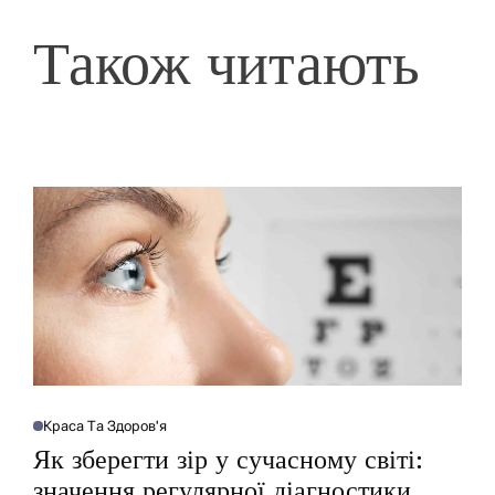
Також читають
Краса Та Здоров'я
О
П
Як зберегти зір у сучасному світі:
У
Б
значення регулярної діагностики
Л