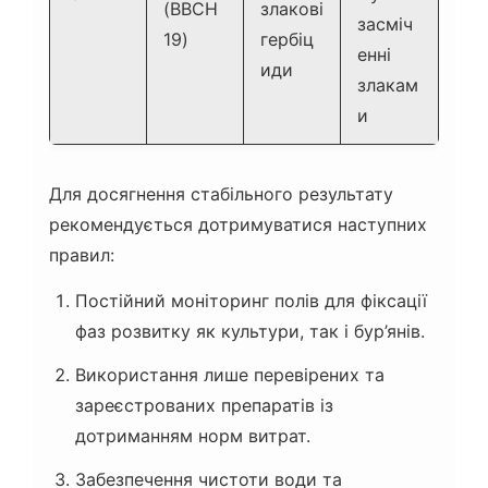
(BBCH
злакові
засміч
19)
гербіц
енні
иди
злакам
и
Для досягнення стабільного результату
рекомендується дотримуватися наступних
правил:
Постійний моніторинг полів для фіксації
фаз розвитку як культури, так і бур’янів.
Використання лише перевірених та
зареєстрованих препаратів із
дотриманням норм витрат.
Забезпечення чистоти води та