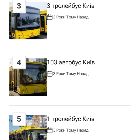
у
3
3 тролейбус Київ
3 Роки Тому Назад
А
В
Т
О
Р
:
4
103 автобус Київ
3 Роки Тому Назад
А
В
Т
О
Р
:
5
1 тролейбус Київ
3 Роки Тому Назад
А
В
Т