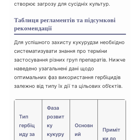
створює загрозу для сусідніх культур.
Таблиця регламентів та підсумкові
рекомендації
Для успішного захисту кукурудзи необхідно
систематизувати знання про терміни
застосування різних груп препаратів. Нижче
наведено узагальнені дані щодо
оптимальних фаз використання гербіцидів
залежно від типу їх дії та цільових об’єктів.
Фаза
Тип
розвит
гербіц
ку
Основн
Приміт
иду за
кукуру
ий
ки до