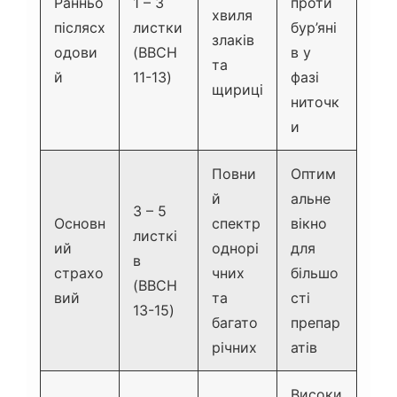
Ранньо
1 – 3
проти
хвиля
післясх
листки
бур’яні
злаків
одови
(BBCH
в у
та
й
11-13)
фазі
щириці
ниточк
и
Повни
Оптим
й
альне
3 – 5
Основн
спектр
вікно
листкі
ий
однорі
для
в
страхо
чних
більшо
(BBCH
вий
та
сті
13-15)
багато
препар
річних
атів
Високи