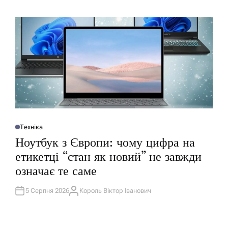
О
Р
Техніка
О
П
Ноутбук з Європи: чому цифра на
У
Б
етикетці “стан як новий” не завжди
Л
І
означає те саме
К
У
В
А
5 Серпня 2026
Король Віктор Іванович
А
Т
В
И
Т
У
О
Р