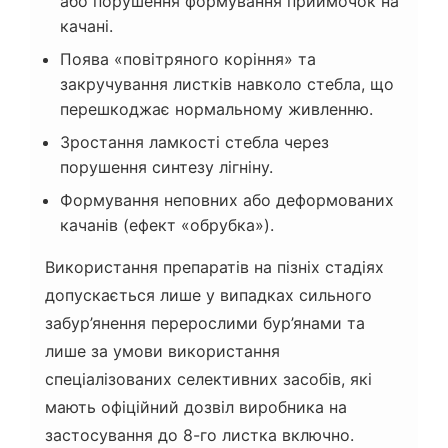
або порушення формування приймочок на
качані.
Поява «повітряного коріння» та
закручування листків навколо стебла, що
перешкоджає нормальному живленню.
Зростання ламкості стебла через
порушення синтезу лігніну.
Формування неповних або деформованих
качанів (ефект «обрубка»).
Використання препаратів на пізніх стадіях
допускається лише у випадках сильного
забур’янення перерослими бур’янами та
лише за умови використання
спеціалізованих селективних засобів, які
мають офіційний дозвіл виробника на
застосування до 8-го листка включно.