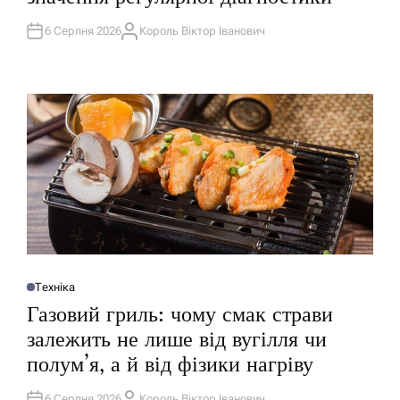
І
К
У
6 Серпня 2026
Король Віктор Іванович
А
В
В
А
Т
Т
О
И
Р
У
Техніка
О
П
Газовий гриль: чому смак страви
У
Б
залежить не лише від вугілля чи
Л
І
полум’я, а й від фізики нагріву
К
У
В
А
6 Серпня 2026
Король Віктор Іванович