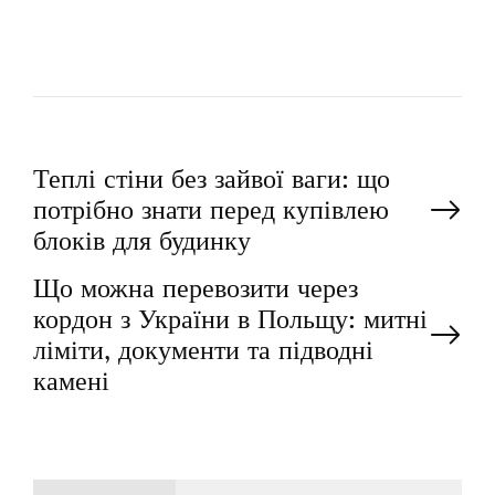
Н
Теплі стіни без зайвої ваги: що
потрібно знати перед купівлею
а
блоків для будинку
Що можна перевозити через
в
кордон з України в Польщу: митні
і
ліміти, документи та підводні
камені
г
а