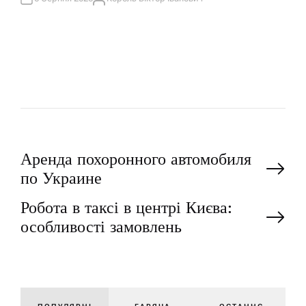
А
Т
В
И
Т
У
О
Р
Н
Аренда похоронного автомобиля
по Украине
а
Робота в таксі в центрі Києва:
особливості замовлень
в
і