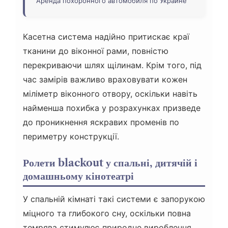
Аренда похоронного автомобиля по Украине
Касетна система надійно притискає краї
тканини до віконної рами, повністю
перекриваючи шлях щілинам. Крім того, під
час замірів важливо враховувати кожен
міліметр віконного отвору, оскільки навіть
найменша похибка у розрахунках призведе
до проникнення яскравих променів по
периметру конструкції.
Ролети blackout у спальні, дитячій і
домашньому кінотеатрі
У спальній кімнаті такі системи є запорукою
міцного та глибокого сну, оскільки повна
темрява стимулює природне вироблення