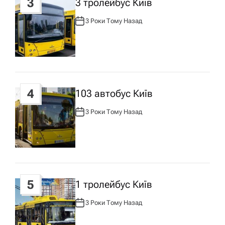
3
3 тролейбус Київ
с
3 Роки Тому Назад
А
у
В
Т
О
Р
:
4
103 автобус Київ
3 Роки Тому Назад
А
В
Т
О
Р
:
5
1 тролейбус Київ
3 Роки Тому Назад
А
В
Т
О