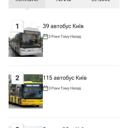
г
ПОПУЛЯРНІ
ГАРЯЧА
ОСТАННЄ
а
1
39 автобус Київ
ц
3 Роки Тому Назад
А
і
В
Т
О
Р
я
:
з
2
115 автобус Київ
а
3 Роки Тому Назад
А
В
Т
п
О
Р
:
и