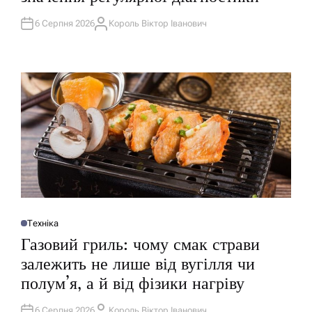
І
К
У
6 Серпня 2026
Король Віктор Іванович
А
В
В
А
Т
Т
О
И
Р
У
Техніка
О
П
Газовий гриль: чому смак страви
У
Б
залежить не лише від вугілля чи
Л
І
полум’я, а й від фізики нагріву
К
У
В
А
6 Серпня 2026
Король Віктор Іванович