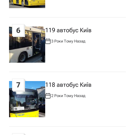
Р
:
6
119 автобус Київ
3 Роки Тому Назад
А
В
Т
О
Р
:
7
118 автобус Київ
2 Роки Тому Назад
А
В
Т
О
Р
: