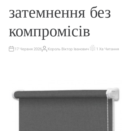
затемнення без
компромісів
17 Червня 2026
Король Віктор Іванович
1 Хв Читання
А
О
В
Р
Т
І
О
Є
Р
Н
Т
О
В
Н
И
Й
Ч
А
С
Ч
И
Т
А
Н
Н
Я