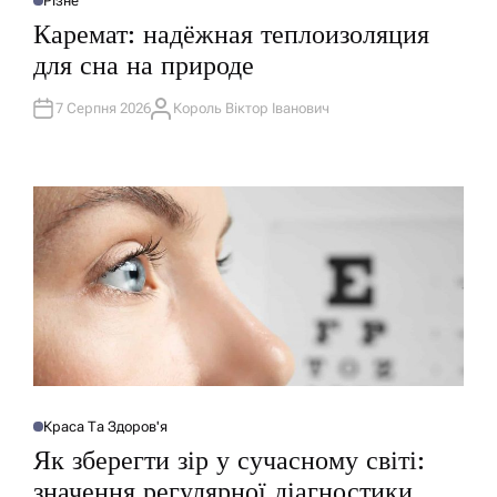
Різне
О
П
Каремат: надёжная теплоизоляция
У
Б
для сна на природе
Л
І
К
У
7 Серпня 2026
Король Віктор Іванович
А
В
В
А
Т
Т
О
И
Р
У
Краса Та Здоров'я
О
П
Як зберегти зір у сучасному світі:
У
Б
значення регулярної діагностики
Л