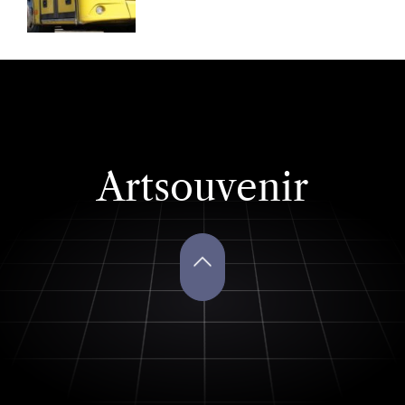
О
Р
:
Artsouvenir