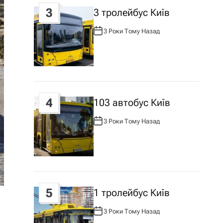
3
3 тролейбус Київ
3 Роки Тому Назад
А
В
Т
О
Р
:
4
103 автобус Київ
3 Роки Тому Назад
А
В
Т
О
Р
:
5
1 тролейбус Київ
3 Роки Тому Назад
А
В