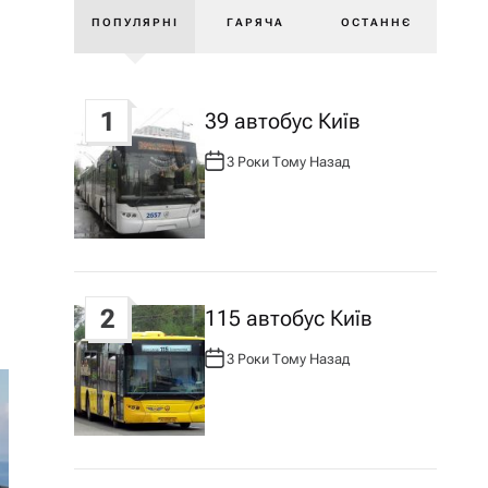
ПОПУЛЯРНІ
ГАРЯЧА
ОСТАННЄ
1
39 автобус Київ
3 Роки Тому Назад
А
В
Т
О
Р
:
2
115 автобус Київ
3 Роки Тому Назад
А
В
Т
О
Р
: