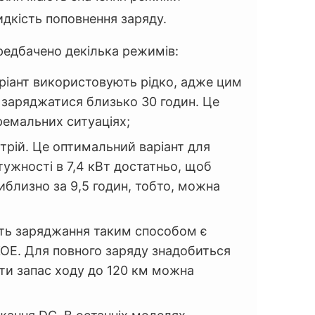
дкість поповнення заряду.
ередбачено декілька режимів:
аріант використовують рідко, адже цим
заряджатися близько 30 годин. Це
ремальних ситуаціях;
трій. Це оптимальний варіант для
ужності в 7,4 кВт достатньо, щоб
близно за 9,5 годин, тобто, можна
ість заряджання таким способом є
OE. Для повного заряду знадобиться
ти запас ходу до 120 км можна