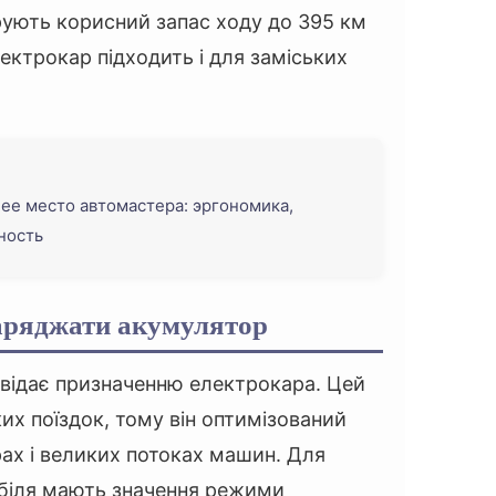
трують корисний запас ходу до 395 км
ектрокар підходить і для заміських
ее место автомастера: эргономика,
ность
аряджати акумулятор
відає призначенню електрокара. Цей
их поїздок, тому він оптимізований
рах і великих потоках машин. Для
біля мають значення режими