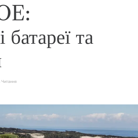
OE:
 батареї та
я
в Читання