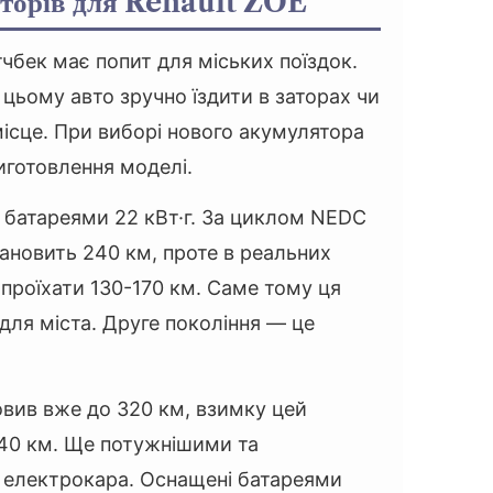
яторів для Renault ZOE
бек має попит для міських поїздок.
цьому авто зручно їздити в заторах чи
ісце. При виборі нового акумулятора
иготовлення моделі.
 батареями 22 кВт·г. За циклом NEDC
тановить 240 км, проте в реальних
проїхати 130-170 км. Саме тому ця
для міста. Друге покоління — це
.
овив вже до 320 км, взимку цей
40 км. Ще потужнішими та
ї електрокара. Оснащені батареями