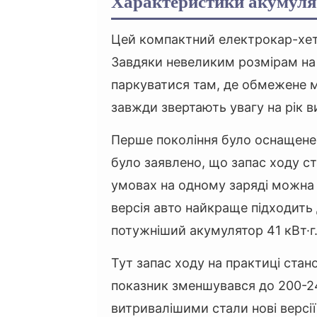
Характеристики акумул
Цей компактний електрокар-хетч
Завдяки невеликим розмірам на 
паркуватися там, де обмежене м
завжди звертають увагу на рік в
Перше покоління було оснащене
було заявлено, що запас ходу с
умовах на одному заряді можна 
версія авто найкраще підходить 
потужніший акумулятор 41 кВт·г
Тут запас ходу на практиці стан
показник зменшувався до 200-2
витривалішими стали нові версі