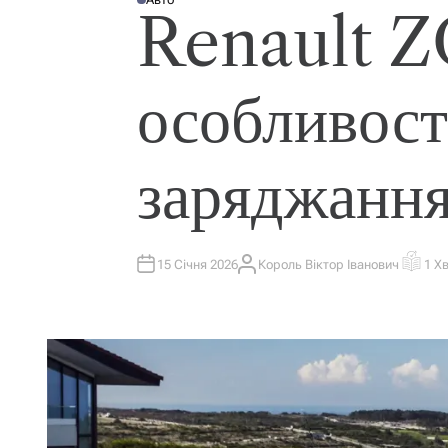
О
Renault Z
П
У
Б
Л
І
К
особливості
У
В
А
Т
И
У
заряджанн
15 Січня 2026
Король Віктор Іванович
1 Х
А
О
В
Р
Т
І
О
Є
Р
Н
Т
О
В
Н
И
Й
Ч
А
С