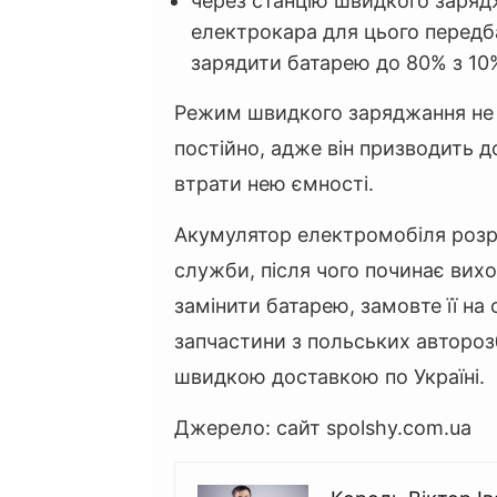
через станцію швидкого заряд
електрокара для цього перед
зарядити батарею до 80% з 10
Режим швидкого заряджання не
постійно, адже він призводить 
втрати нею ємності.
Акумулятор електромобіля розр
служби, після чого починає вих
замінити батарею, замовте її на 
запчастини з польських авторозбі
швидкою доставкою по Україні.
Джерело: сайт spolshy.com.ua