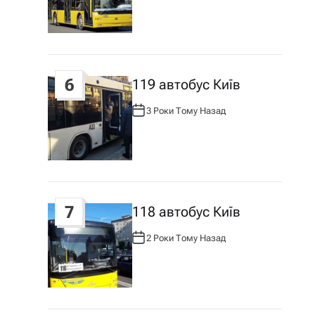
Т
О
Р
:
6
119 автобус Київ
3 Роки Тому Назад
А
В
Т
О
Р
:
7
118 автобус Київ
2 Роки Тому Назад
А
В
Т
О
Р
: