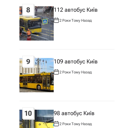
8
112 автобус Київ
2 Роки Тому Назад
А
В
Т
О
Р
:
9
109 автобус Київ
2 Роки Тому Назад
А
В
Т
О
Р
:
10
98 автобус Київ
2 Роки Тому Назад
А