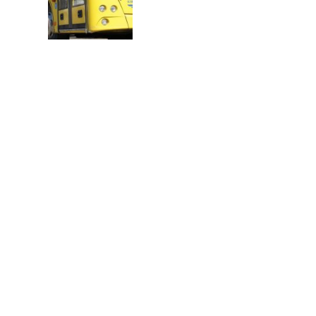
В
Т
О
Р
: