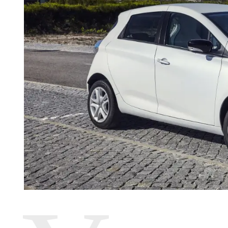
Ч
И
Т
А
Н
Н
Я