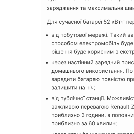
заряджання та максимальна шви
Для сучасної батареї 52 кВт·г п
від побутової мережі. Такий в
способом електромобіль буде 
рішення буде корисним в екст
через настінний зарядний прис
домашнього використання. Пот
зарядити батарею повністю при
залишити на ніч;
від публічної станції. Можлив
важливою перевагою Renault Z
приблизно 3 години, а поповни
приблизно за 60 хвилин;