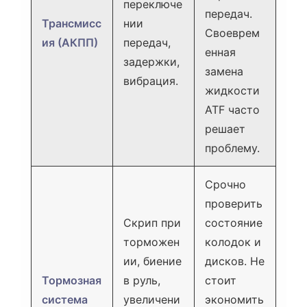
переключе
передач.
Трансмисс
нии
Своеврем
ия (АКПП)
передач,
енная
задержки,
замена
вибрация.
жидкости
ATF часто
решает
проблему.
Срочно
проверить
Скрип при
состояние
торможен
колодок и
ии, биение
дисков. Не
Тормозная
в руль,
стоит
система
увеличени
экономить