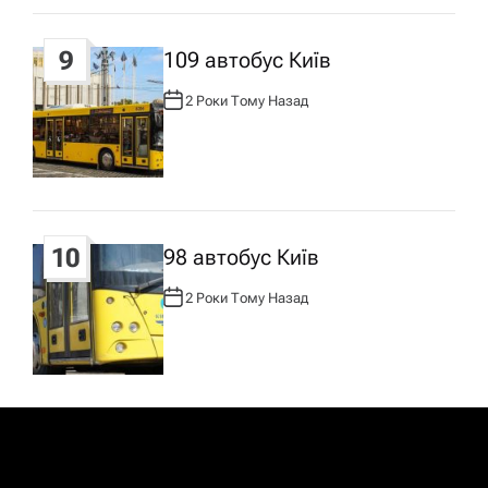
9
109 автобус Київ
2 Роки Тому Назад
А
В
Т
О
Р
:
10
98 автобус Київ
2 Роки Тому Назад
А
В
Т
О
Р
: