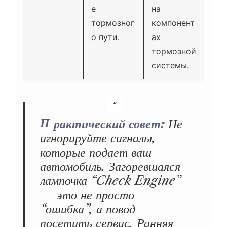
е
на
тормозног
компонент
о пути.
ах
тормозной
системы.
Практический совет:
Не
игнорируйте сигналы,
которые подает ваш
автомобиль. Загоревшаяся
лампочка “Check Engine”
— это не просто
“ошибка”, а повод
посетить сервис. Ранняя