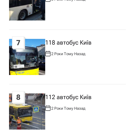
А
В
Т
О
Р
:
7
118 автобус Київ
2 Роки Тому Назад
А
В
Т
О
Р
:
8
112 автобус Київ
2 Роки Тому Назад
А
В
Т
О
Р
: