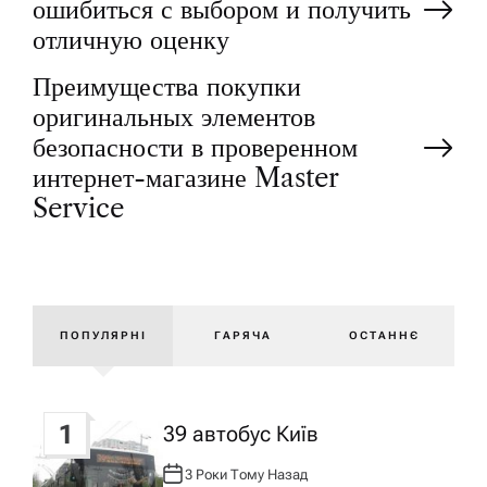
ошибиться с выбором и получить
а
отличную оценку
Преимущества покупки
в
оригинальных элементов
і
безопасности в проверенном
интернет-магазине Master
г
Service
а
ц
ПОПУЛЯРНІ
ГАРЯЧА
ОСТАННЄ
і
я
1
39 автобус Київ
3 Роки Тому Назад
А