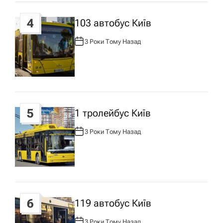
4
103 автобус Київ
3 Роки Тому Назад
А
В
Т
О
Р
:
5
1 тролейбус Київ
3 Роки Тому Назад
А
В
Т
О
Р
:
6
119 автобус Київ
3 Роки Тому Назад