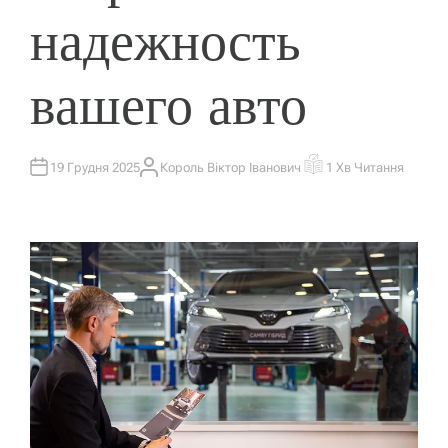
надежность
вашего авто
19 Грудня 2025
Король Віктор Іванович
1 Хв Читання
А
О
В
Р
Т
І
О
Є
Р
Н
Т
О
В
Н
И
Й
Ч
А
С
Ч
И
Т
А
Н
Н
Я