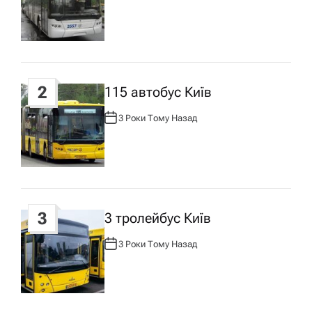
з
В
Т
О
а
Р
:
п
2
115 автобус Київ
и
3 Роки Тому Назад
А
В
Т
с
О
Р
:
у
3
3 тролейбус Київ
3 Роки Тому Назад
А
В
Т
О
Р
: