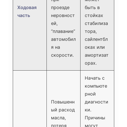
Ходовая
проезде
быть в
часть
неровност
стойках
ей,
стабилиза
“плавание”
тора,
автомобил
сайлентбл
я на
оках или
скорости.
амортизат
орах.
Начать с
компьюте
рной
Повышенн
диагности
ый расход
ки.
масла,
Причины
потеря
могут