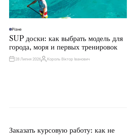
Різне
О
П
SUP доски: как выбрать модель для
У
Б
города, моря и первых тренировок
Л
І
К
У
28 Липня 2026
Король Віктор Іванович
А
В
В
А
Т
Т
О
И
Р
У
Н
Заказать курсовую работу: как не