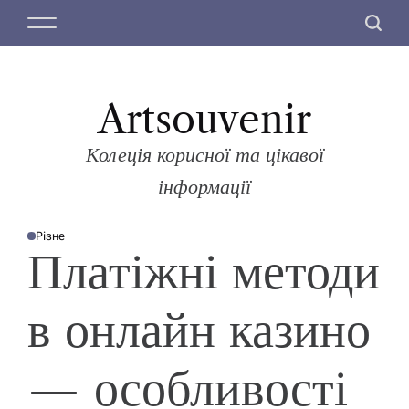
П
М
П
е
е
о
р
н
ш
е
ю
у
й
Artsouvenir
к
т
и
Колеція корисної та цікавої
д
інформації
о
в
Різне
м
О
Платіжні методи
П
і
У
Б
с
Л
І
т
в онлайн казино
К
У
у
В
А
Т
— особливості
И
У