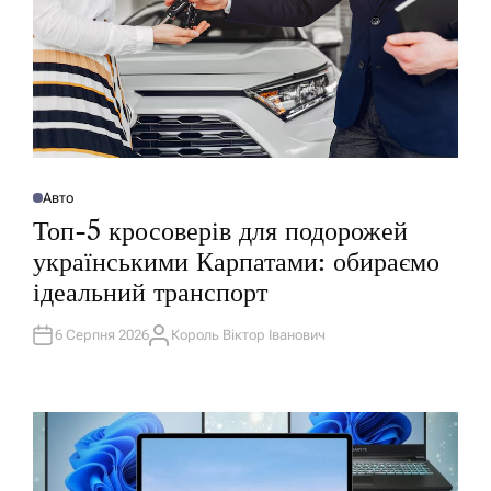
Авто
О
П
Топ-5 кросоверів для подорожей
У
Б
українськими Карпатами: обираємо
Л
І
ідеальний транспорт
К
У
В
А
6 Серпня 2026
Король Віктор Іванович
А
Т
В
И
Т
У
О
Р