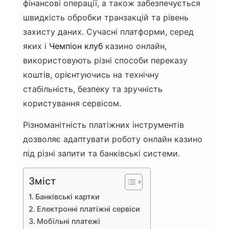
фінансові операції, а також забезпечується
швидкість обробки транзакцій та рівень
захисту даних. Сучасні платформи, серед
яких і
Чемпіон клуб
казино онлайн,
використовують різні способи переказу
коштів, орієнтуючись на технічну
стабільність, безпеку та зручність
користування сервісом.
Різноманітність платіжних інструментів
дозволяє адаптувати роботу онлайн казино
під різні запити та банківські системи.
Зміст
Банківські картки
Електронні платіжні сервіси
Мобільні платежі