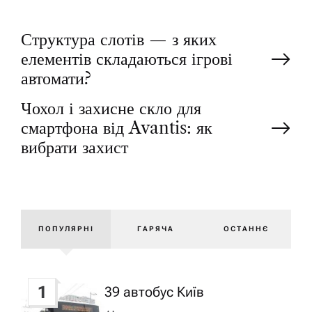
Н
Структура слотів — з яких
елементів складаються ігрові
а
автомати?
Чохол і захисне скло для
в
смартфона від Avantis: як
і
вибрати захист
г
а
ПОПУЛЯРНІ
ГАРЯЧА
ОСТАННЄ
ц
і
1
39 автобус Київ