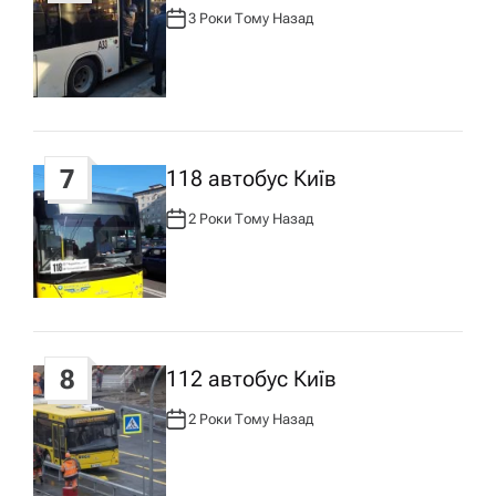
3 Роки Тому Назад
А
В
Т
О
Р
:
7
118 автобус Київ
2 Роки Тому Назад
А
В
Т
О
Р
:
8
112 автобус Київ
2 Роки Тому Назад
А
В
Т
О
Р