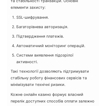
та стабільності транзакцій. Основні
елементи захисту:
SSL-шифрування.
Багаторівнева авторизація.
Підтвердження платежів.
Автоматичний моніторинг операцій.
Системи виявлення підозрілої
активності.
Такі технології дозволяють підтримувати
стабільну роботу фінансових сервісів та
мінімізувати технічні ризики.
Кожне онлайн казино формує власний
перелік доступних способів оплати залежно