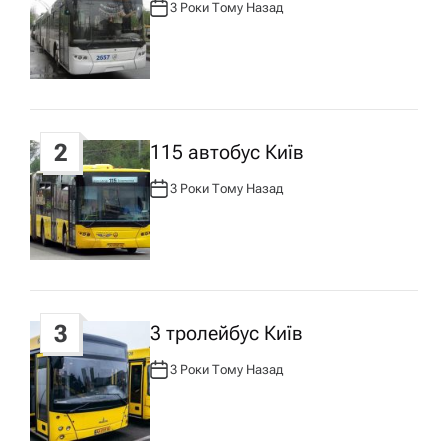
3 Роки Тому Назад
А
я
В
Т
О
Р
з
:
а
2
115 автобус Київ
п
3 Роки Тому Назад
А
В
Т
и
О
Р
:
с
3
у
3 тролейбус Київ
3 Роки Тому Назад
А
В
Т
О
Р
: