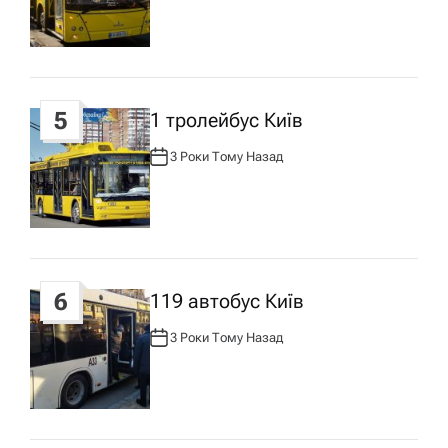
Т
О
Р
:
5
1 тролейбус Київ
3 Роки Тому Назад
А
В
Т
О
Р
:
6
119 автобус Київ
3 Роки Тому Назад
А
В
Т
О
Р
: