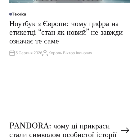
Техніка
О
П
Ноутбук з Європи: чому цифра на
У
Б
етикетці “стан як новий” не завжди
Л
І
означає те саме
К
У
В
А
5 Серпня 2026
Король Віктор Іванович
А
Т
В
И
Т
У
О
Р
Н
PANDORA: чому ці прикраси
стали символом особистої історії