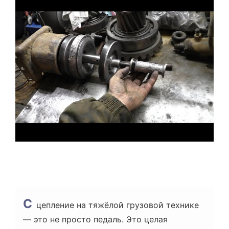
В
Н
И
Й
Ч
А
С
Ч
И
Т
А
Н
Н
Я
С
цепление на тяжёлой грузовой технике
— это не просто педаль. Это целая