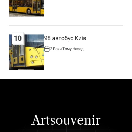
В
Т
О
Р
:
10
98 автобус Київ
2 Роки Тому Назад
А
В
Т
О
Р
:
Artsouvenir