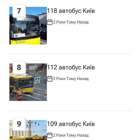
7
118 автобус Київ
2 Роки Тому Назад
А
В
Т
О
Р
:
8
112 автобус Київ
2 Роки Тому Назад
А
В
Т
О
Р
:
9
109 автобус Київ
2 Роки Тому Назад
А