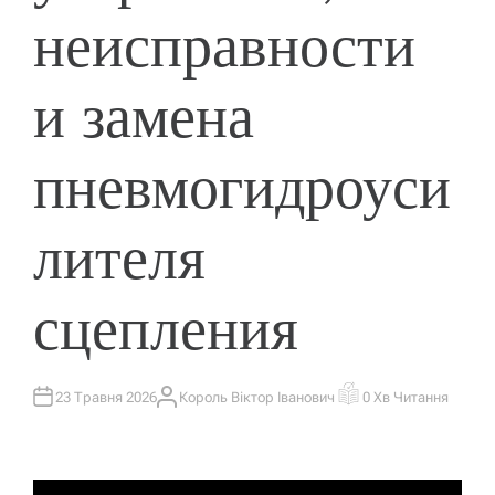
неисправности
и замена
пневмогидроуси
лителя
сцепления
23 Травня 2026
Король Віктор Іванович
0 Хв Читання
А
О
В
Р
Т
І
О
Є
Р
Н
Т
О