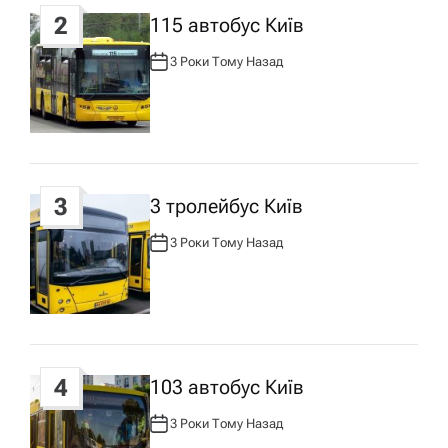
2
115 автобус Київ
а
3 Роки Тому Назад
А
п
В
Т
О
Р
и
:
с
3
3 тролейбус Київ
у
3 Роки Тому Назад
А
В
Т
О
Р
:
4
103 автобус Київ
3 Роки Тому Назад
А
В