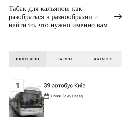
а
Табак для кальянов: как
разобраться в разнообразии и
в
найти то, что нужно именно вам
і
г
ПОПУЛЯРНІ
ГАРЯЧА
ОСТАННЄ
а
ц
1
39 автобус Київ
і
3 Роки Тому Назад
А
В
Т
я
О
Р
:
з