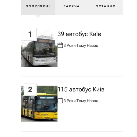
ПОПУЛЯРНІ
ГАРЯЧА
ОСТАННЄ
1
39 автобус Київ
3 Роки Тому Назад
А
В
Т
О
Р
:
2
115 автобус Київ
3 Роки Тому Назад
А
В
Т
О
Р
: