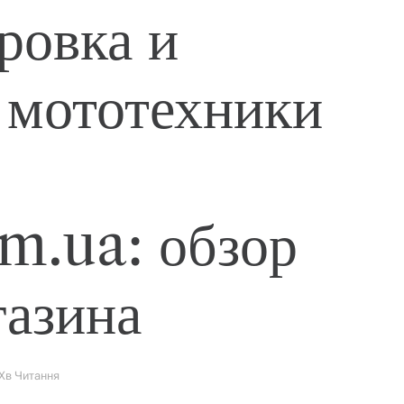
ровка и
 мототехники
m.ua: обзор
газина
 Хв Читання