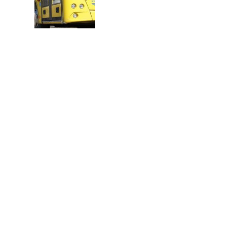
В
Т
О
Р
: