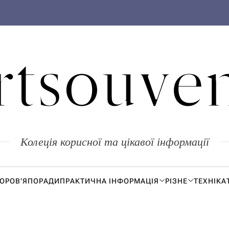
rtsouven
Колеція корисної та цікавої інформації
ДОРОВ’Я
ПОРАДИ
ПРАКТИЧНА ІНФОРМАЦІЯ
РІЗНЕ
ТЕХНІКА