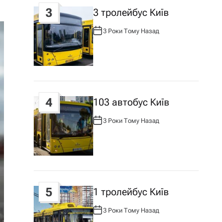
3
3 тролейбус Київ
3 Роки Тому Назад
А
В
Т
О
Р
:
4
103 автобус Київ
3 Роки Тому Назад
А
В
Т
О
Р
:
5
1 тролейбус Київ
3 Роки Тому Назад
А
В