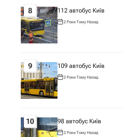
8
112 автобус Київ
2 Роки Тому Назад
А
В
Т
О
Р
:
9
109 автобус Київ
2 Роки Тому Назад
А
В
Т
О
Р
:
10
98 автобус Київ
2 Роки Тому Назад
А