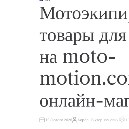
О
Мотоэкипи
П
У
Б
Л
І
К
товары для
У
В
А
Т
И
У
на moto-
motion.co
онлайн-ма
12 Лютого 2026
Король Віктор Іванович
1
А
О
В
Р
Т
І