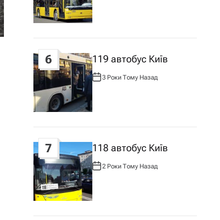
Т
О
Р
:
6
119 автобус Київ
3 Роки Тому Назад
А
В
Т
О
Р
:
7
118 автобус Київ
2 Роки Тому Назад
А
В
Т
О
Р
: