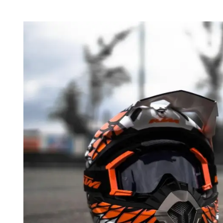
О
Є
Р
Н
Т
О
В
Н
И
Й
Ч
А
С
Ч
И
Т
А
Н
Н
Я