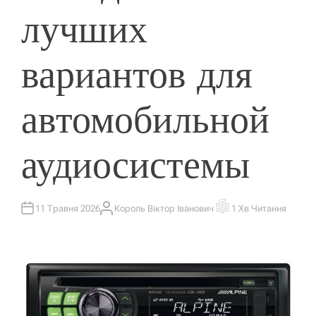
лучших
вариантов для
автомобильной
аудиосистемы
11 Травня 2026
Король Віктор Іванович
1 Хв Читання
А
О
В
Р
Т
І
О
Є
Р
Н
Т
О
В
Н
И
Й
Ч