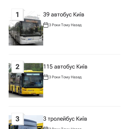
ц
1
39 автобус Київ
і
3 Роки Тому Назад
А
В
Т
я
О
Р
:
з
2
115 автобус Київ
а
3 Роки Тому Назад
А
п
В
Т
О
Р
и
:
с
3
3 тролейбус Київ