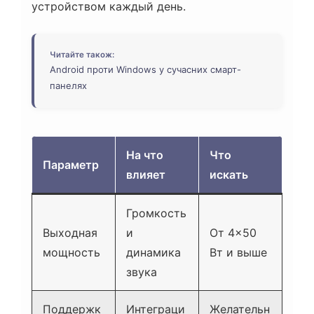
устройством каждый день.
Читайте також:
Android проти Windows у сучасних смарт-
панелях
На что
Что
Параметр
влияет
искать
Громкость
Выходная
и
От 4×50
мощность
динамика
Вт и выше
звука
Поддержк
Интеграци
Желательн