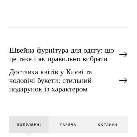
Н
Швейна фурнітура для одягу: що
це таке і як правильно вибрати
а
Доставка квітів у Києві та
чоловічі букети: стильний
в
подарунок із характером
і
г
ПОПУЛЯРНІ
ГАРЯЧА
ОСТАННЄ
а