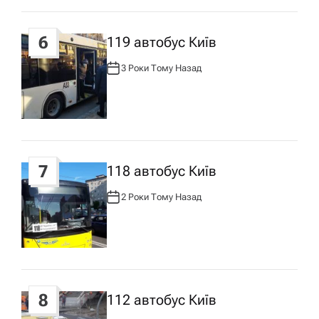
6
119 автобус Київ
3 Роки Тому Назад
А
В
Т
О
Р
:
7
118 автобус Київ
2 Роки Тому Назад
А
В
Т
О
Р
:
8
112 автобус Київ