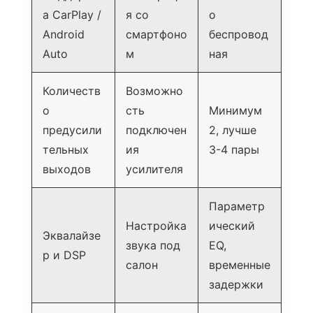
а CarPlay /
я со
о
Android
смартфоно
беспровод
Auto
м
ная
Количеств
Возможно
о
сть
Минимум
предусили
подключен
2, лучше
тельных
ия
3-4 пары
выходов
усилителя
Параметр
Настройка
ический
Эквалайзе
звука под
EQ,
р и DSP
салон
временные
задержки