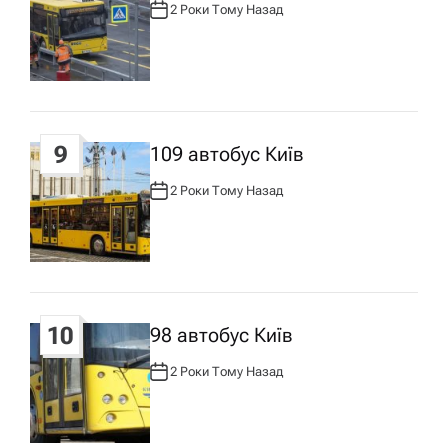
2 Роки Тому Назад
А
В
Т
О
Р
:
9
109 автобус Київ
2 Роки Тому Назад
А
В
Т
О
Р
:
10
98 автобус Київ
2 Роки Тому Назад
А
В
Т
О
Р
: