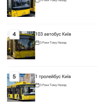
у
3 Роки Тому Назад
А
В
Т
О
Р
:
4
103 автобус Київ
3 Роки Тому Назад
А
В
Т
О
Р
:
5
1 тролейбус Київ
3 Роки Тому Назад
А
В
Т
О
Р
: