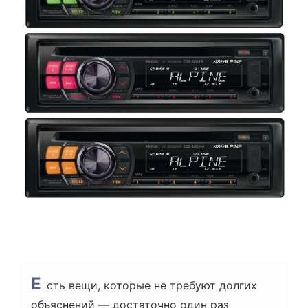
А
С
Ч
И
Т
А
Н
Н
Я
Е
сть вещи, которые не требуют долгих
объяснений — достаточно один раз