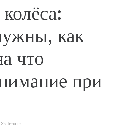
 колёса:
нужны, как
на что
внимание при
1 Хв Читання