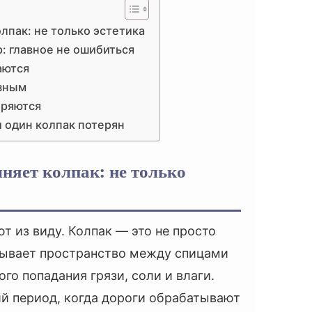
лпак: не только эстетика
: главное не ошибиться
аются
азным
еряются
ли один колпак потерян
няет колпак: не только
ют из виду. Колпак — это не просто
рывает пространство между спицами
го попадания грязи, соли и влаги.
ий период, когда дороги обрабатывают