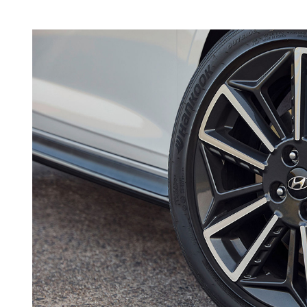
О
Є
Р
Н
Т
О
В
Н
И
Й
Ч
А
С
Ч
И
Т
А
Н
Н
Я