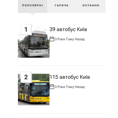
ПОПУЛЯРНІ
ГАРЯЧА
ОСТАННЄ
1
39 автобус Київ
3 Роки Тому Назад
А
В
Т
О
Р
:
2
115 автобус Київ
3 Роки Тому Назад
А
В
Т
О
Р
: