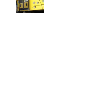
В
Т
О
Р
: