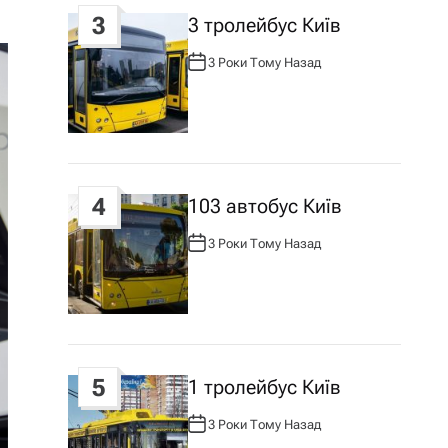
3
3 тролейбус Київ
3 Роки Тому Назад
А
В
Т
О
Р
:
4
103 автобус Київ
3 Роки Тому Назад
А
В
Т
О
Р
:
5
1 тролейбус Київ
3 Роки Тому Назад
А
В