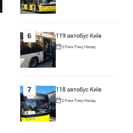
Т
О
Р
:
6
119 автобус Київ
3 Роки Тому Назад
А
В
Т
О
Р
:
7
118 автобус Київ
2 Роки Тому Назад
А
В
Т
О
Р
: