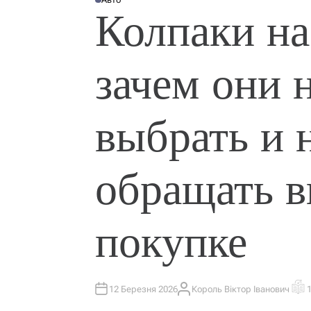
О
Колпаки на
П
У
Б
Л
І
К
зачем они 
У
В
А
Т
И
У
выбрать и 
обращать 
покупке
12 Березня 2026
Король Віктор Іванович
А
О
В
Р
Т
І