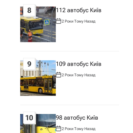
8
112 автобус Київ
2 Роки Тому Назад
А
В
Т
О
Р
:
9
109 автобус Київ
2 Роки Тому Назад
А
В
Т
О
Р
:
10
98 автобус Київ
2 Роки Тому Назад
А