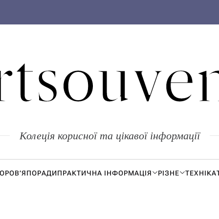
rtsouven
Колеція корисної та цікавої інформації
ДОРОВ’Я
ПОРАДИ
ПРАКТИЧНА ІНФОРМАЦІЯ
РІЗНЕ
ТЕХНІКА