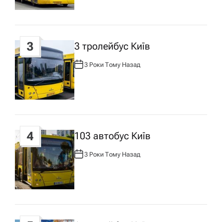
Р
и
:
с
3
3 тролейбус Київ
у
3 Роки Тому Назад
А
В
Т
О
Р
:
4
103 автобус Київ
3 Роки Тому Назад
А
В
Т
О
Р
: