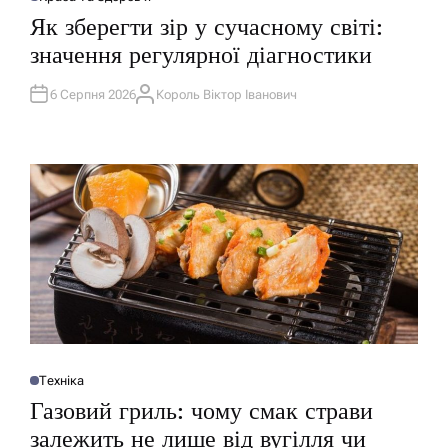
О
П
Як зберегти зір у сучасному світі:
У
Б
значення регулярної діагностики
Л
І
К
У
6 Серпня 2026
Король Віктор Іванович
А
В
В
А
Т
Т
О
И
Р
У
Техніка
О
П
Газовий гриль: чому смак страви
У
Б
залежить не лише від вугілля чи
Л