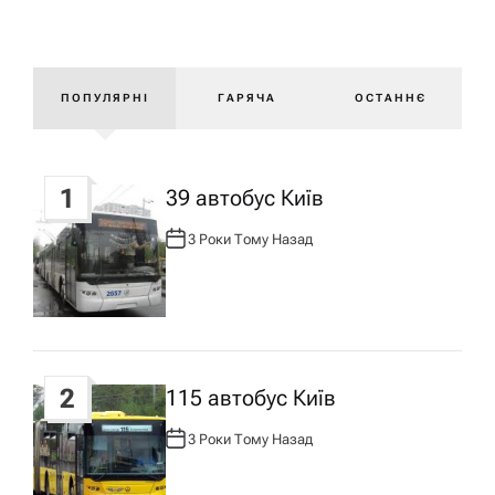
і
г
ПОПУЛЯРНІ
ГАРЯЧА
ОСТАННЄ
а
ц
1
39 автобус Київ
і
3 Роки Тому Назад
А
В
Т
я
О
Р
:
з
2
115 автобус Київ
а
3 Роки Тому Назад
А
п
В
Т
О