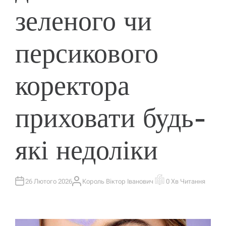
зеленого чи
персикового
коректора
приховати будь-
які недоліки
26 Лютого 2026
Король Віктор Іванович
0 Хв Читання
А
О
В
Р
Т
І
О
Є
Р
Н
Т
О