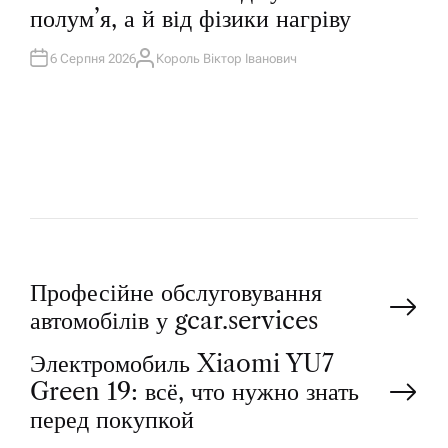
І
полум’я, а й від фізики нагріву
К
У
В
А
6 Серпня 2026
Король Віктор Іванович
А
Т
В
И
Т
У
О
Р
Н
Професійне обслуговування
автомобілів у gcar.services
а
Электромобиль Xiaomi YU7
Green 19: всё, что нужно знать
в
перед покупкой