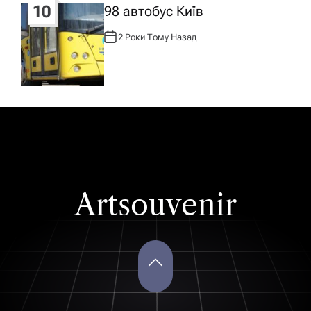
10
98 автобус Київ
2 Роки Тому Назад
А
В
Т
О
Р
:
Artsouvenir