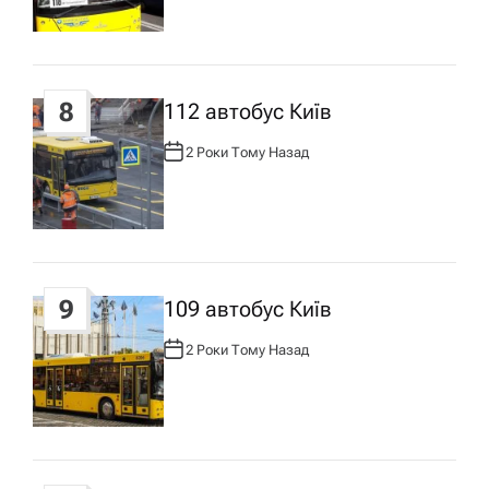
О
Р
:
8
112 автобус Київ
2 Роки Тому Назад
А
В
Т
О
Р
:
9
109 автобус Київ
2 Роки Тому Назад
А
В
Т
О
Р
: