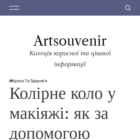
П
М
П
е
е
о
р
н
ш
е
ю
у
й
Artsouvenir
к
т
и
Колеція корисної та цікавої
д
інформації
о
в
Краса Та Здоров'я
м
О
Колірне коло у
П
і
У
Б
с
Л
І
т
макіяжі: як за
К
У
у
В
А
Т
допомогою
И
У