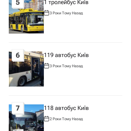
5
1 тролейбус Київ
3 Роки Тому Назад
А
В
Т
О
Р
:
6
119 автобус Київ
3 Роки Тому Назад
А
В
Т
О
Р
:
7
118 автобус Київ
2 Роки Тому Назад
А
В
Т