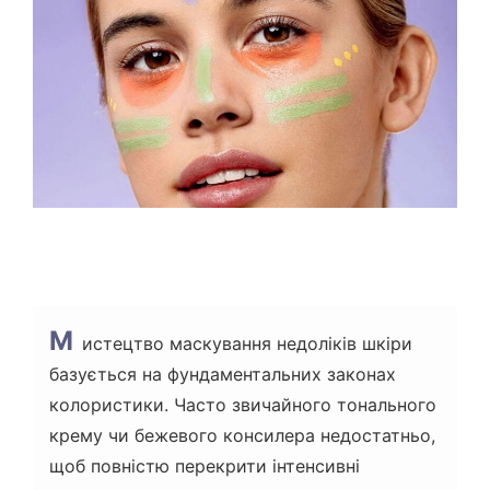
В
Н
И
Й
Ч
А
С
Ч
И
Т
А
Н
Н
Я
М
истецтво маскування недоліків шкіри
базується на фундаментальних законах
колористики. Часто звичайного тонального
крему чи бежевого консилера недостатньо,
щоб повністю перекрити інтенсивні