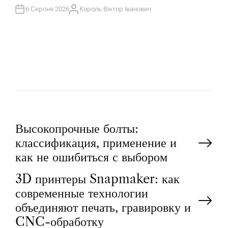
В
А
6 Серпня 2026
Король Віктор Іванович
А
Т
В
И
Т
У
О
Р
Н
Высокопрочные болты:
классификация, применение и
а
как не ошибиться с выбором
3D принтеры Snapmaker: как
в
современные технологии
і
объединяют печать, гравировку и
CNC-обработку