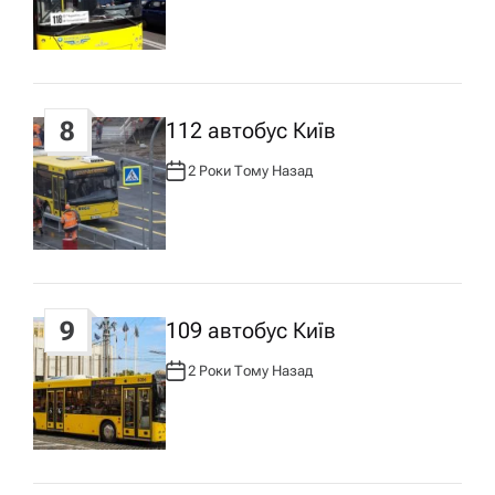
Т
О
Р
:
8
112 автобус Київ
2 Роки Тому Назад
А
В
Т
О
Р
:
9
109 автобус Київ
2 Роки Тому Назад
А
В
Т
О
Р
: