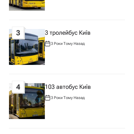
О
Р
с
:
у
3
3 тролейбус Київ
3 Роки Тому Назад
А
В
Т
О
Р
:
4
103 автобус Київ
3 Роки Тому Назад
А
В
Т
О
Р
: