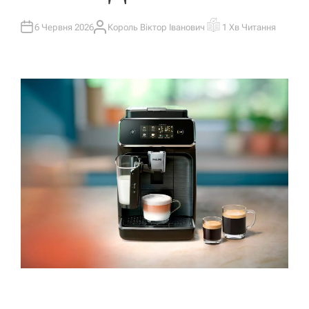
6 Червня 2026
Король Віктор Іванович
1 Хв Читання
А
О
В
Р
Т
І
О
Є
Р
Н
Т
О
В
Н
И
Й
Ч
А
С
Ч
И
Т
А
Н
Н
Я