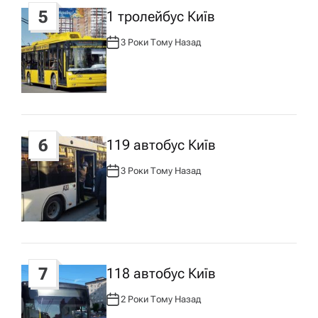
5
1 тролейбус Київ
3 Роки Тому Назад
А
В
Т
О
Р
:
6
119 автобус Київ
3 Роки Тому Назад
А
В
Т
О
Р
:
7
118 автобус Київ
2 Роки Тому Назад
А
В