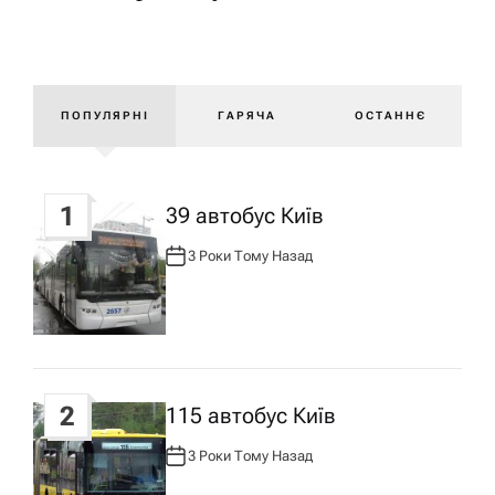
г
а
ПОПУЛЯРНІ
ГАРЯЧА
ОСТАННЄ
ц
і
1
39 автобус Київ
я
3 Роки Тому Назад
А
В
Т
з
О
Р
:
а
п
2
115 автобус Київ
3 Роки Тому Назад
А
и
В
Т