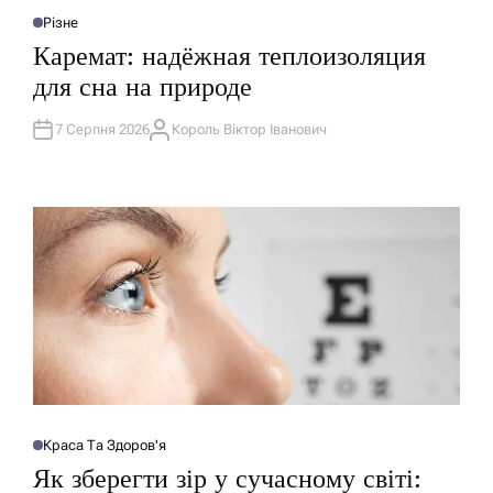
Різне
О
П
Каремат: надёжная теплоизоляция
У
Б
для сна на природе
Л
І
К
У
7 Серпня 2026
Король Віктор Іванович
А
В
В
А
Т
Т
О
И
Р
У
Краса Та Здоров'я
О
П
Як зберегти зір у сучасному світі:
У