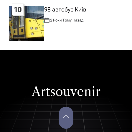
10
98 автобус Київ
2 Роки Тому Назад
А
В
Т
О
Р
:
Artsouvenir