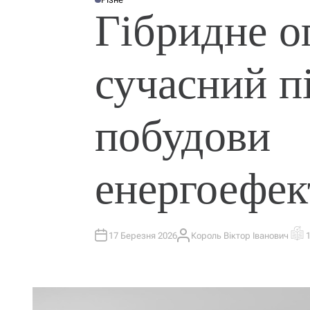
О
Гібридне о
П
У
Б
Л
І
К
сучасний п
У
В
А
Т
И
У
побудови
енергоефек
17 Березня 2026
Король Віктор Іванович
А
О
В
Р
Т
І
О
Є
Р
Н
Т
О
В