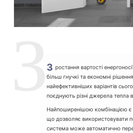
З
ростання вартості енергоносі
більш гнучкі та економні рішенн
найефективніших варіантів сьогод
поєднують різні джерела тепла 
Найпоширенішою комбінацією є 
що дозволяє використовувати пе
система може автоматично пер