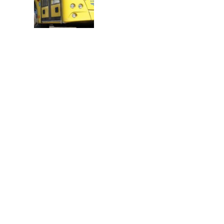
В
Т
О
Р
: