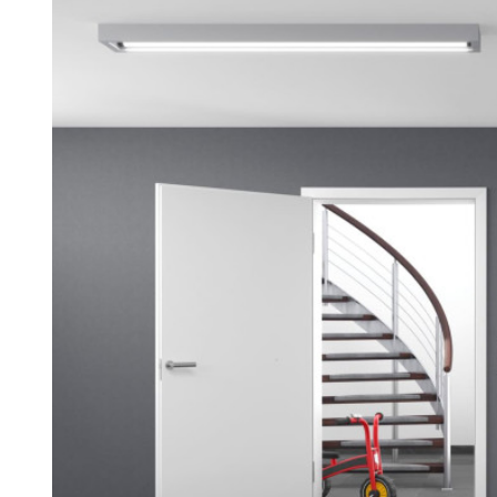
Н
И
Й
Ч
А
С
Ч
И
Т
А
Н
Н
Я