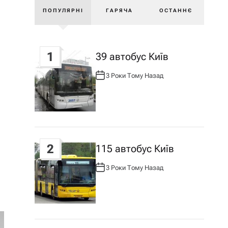
ПОПУЛЯРНІ
ГАРЯЧА
ОСТАННЄ
1
39 автобус Київ
3 Роки Тому Назад
А
В
Т
О
Р
:
2
115 автобус Київ
3 Роки Тому Назад
А
В
Т
О
Р
: