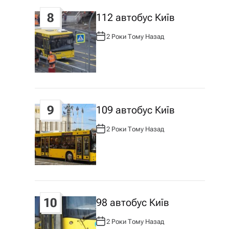
8
112 автобус Київ
2 Роки Тому Назад
А
В
Т
О
Р
:
9
109 автобус Київ
2 Роки Тому Назад
А
В
Т
О
Р
:
10
98 автобус Київ
2 Роки Тому Назад
А