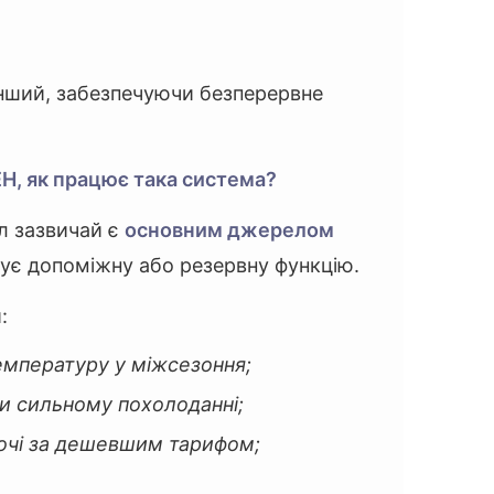
нший, забезпечуючи безперервне
Н, як працює така система?
ел зазвичай є
основним джерелом
нує допоміжну або резервну функцію.
:
емпературу у міжсезоння;
ри сильному похолоданні;
очі за дешевшим тарифом;