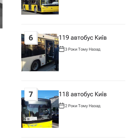
Т
О
Р
:
6
119 автобус Київ
3 Роки Тому Назад
А
В
Т
О
Р
:
7
118 автобус Київ
2 Роки Тому Назад
А
В
Т
О
Р
: