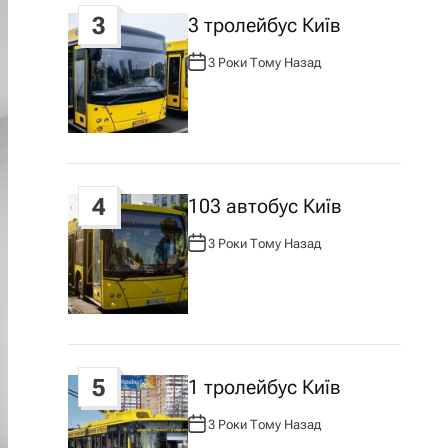
3
3 тролейбус Київ
3 Роки Тому Назад
А
В
Т
О
Р
:
4
103 автобус Київ
3 Роки Тому Назад
А
В
Т
О
Р
:
5
1 тролейбус Київ
3 Роки Тому Назад
А
В