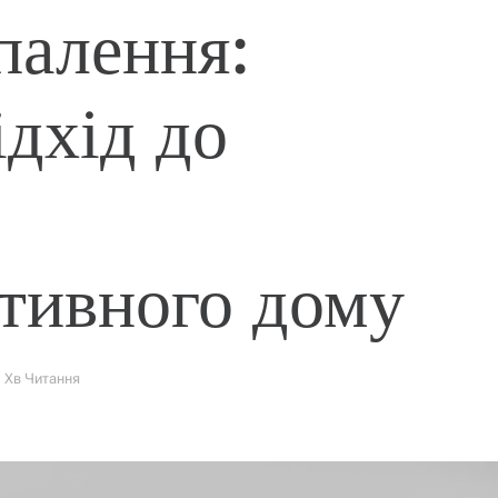
палення:
ідхід до
тивного дому
1 Хв Читання