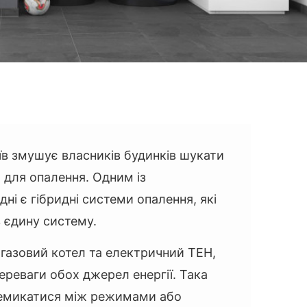
їв змушує власників будинків шукати
я для опалення. Одним із
ні є гібридні системи опалення, які
в єдину систему.
газовий котел та електричний ТЕН,
реваги обох джерел енергії. Така
емикатися між режимами або