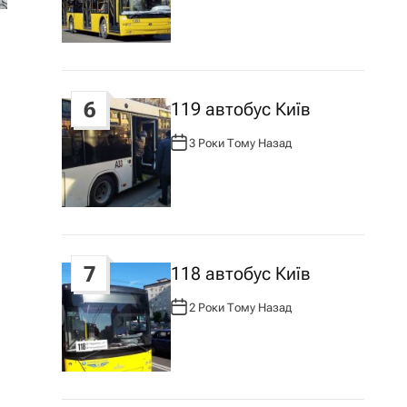
Т
О
Р
:
6
119 автобус Київ
3 Роки Тому Назад
А
В
Т
О
Р
:
7
118 автобус Київ
2 Роки Тому Назад
А
В
Т
О
Р
: