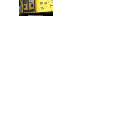
В
Т
О
Р
: