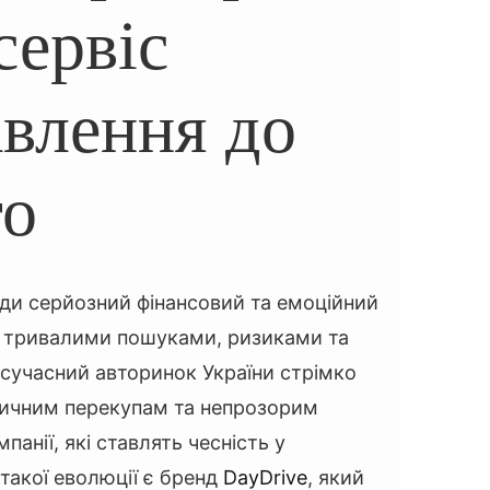
сервіс
авлення до
то
ди серйозний фінансовий та емоційний
з тривалими пошуками, ризиками та
сучасний авторинок України стрімко
тичним перекупам та непрозорим
панії, які ставлять чесність у
такої еволюції є бренд
DayDrive
, який