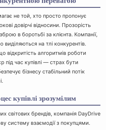
онкурентною перевагою
магає не той, хто просто пропонує
окові довірчі відносини. Прозорість
брою в боротьбі за клієнта. Компанії,
о виділяються на тлі конкурентів.
що відкритість алгоритмів роботи
р під час купівлі — страх бути
езпечує бізнесу стабільний потік
і.
ес купівлі зрозумілим
х світових брендів, компанія DayDrive
ву систему взаємодії з покупцями.