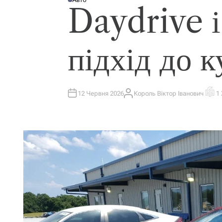
О
Daydrive і
П
У
Б
Л
І
К
підхід до к
У
В
А
Т
И
У
12 Червня 2026
Король Віктор Іванович
1
А
О
В
Р
Т
І
О
Є
Р
Н
Т
О
В
Н
И
Й
Ч
А
С
Ч
И
Т
А
Н
Н