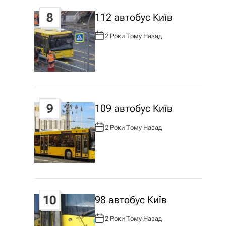
8
112 автобус Київ
2 Роки Тому Назад
А
В
Т
О
Р
:
9
109 автобус Київ
2 Роки Тому Назад
А
В
Т
О
Р
:
10
98 автобус Київ
2 Роки Тому Назад
А