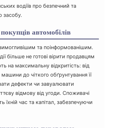
ських водіїв про безпечний та
 засобу.
 покупців автомобілів
 вимогливішим та поінформованішим.
дії більше не готові вірити продавцям
ють на максимальну відкритість: від
я машини до чіткого обґрунтування її
овати дефекти чи завуалювати
ттєву відмову від угоди. Споживачі
ь їхній час та капітал, забезпечуючи