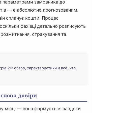
за параметрами замовника до
тів — є абсолютно прогнозованим.
він сплачує кошти. Процес
 оскільки фахівці детально розписують
 розмитнення, страхування та
le 20: обзор, характеристики и всё, что
основа довіри
у місці — вона формується завдяки