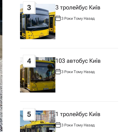
3
3 тролейбус Київ
3 Роки Тому Назад
А
В
Т
О
Р
:
4
103 автобус Київ
3 Роки Тому Назад
А
В
Т
О
Р
:
5
1 тролейбус Київ
3 Роки Тому Назад
А
В