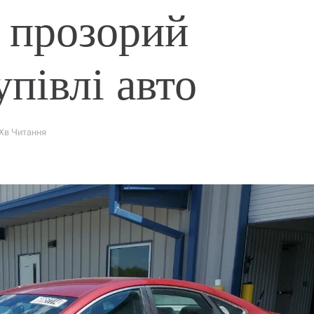
 прозорий
упівлі авто
 Хв Читання