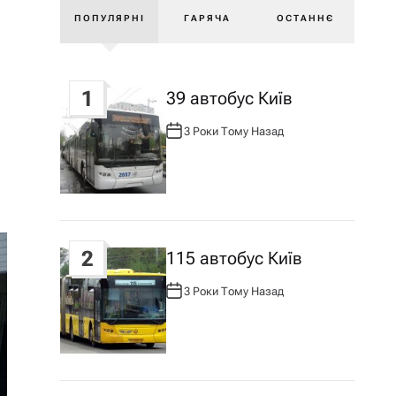
ПОПУЛЯРНІ
ГАРЯЧА
ОСТАННЄ
1
39 автобус Київ
3 Роки Тому Назад
А
В
Т
О
Р
:
2
115 автобус Київ
3 Роки Тому Назад
А
В
Т
О
Р
: