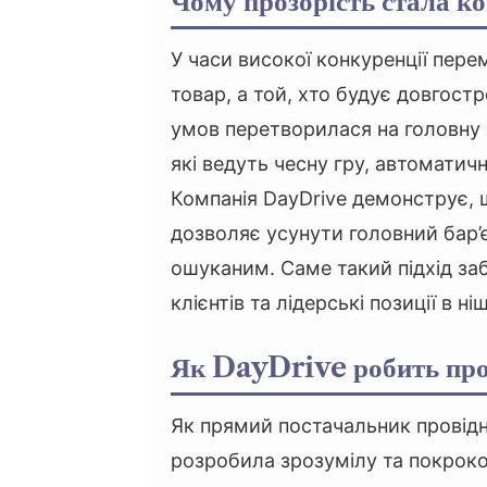
Чому прозорість стала к
У часи високої конкуренції пере
товар, а той, хто будує довгостр
умов перетворилася на головну з
які ведуть чесну гру, автоматичн
Компанія DayDrive демонструє, 
дозволяє усунути головний бар’є
ошуканим. Саме такий підхід заб
клієнтів та лідерські позиції в ніш
Як DayDrive робить проц
Як прямий постачальник провідни
розробила зрозумілу та покроко