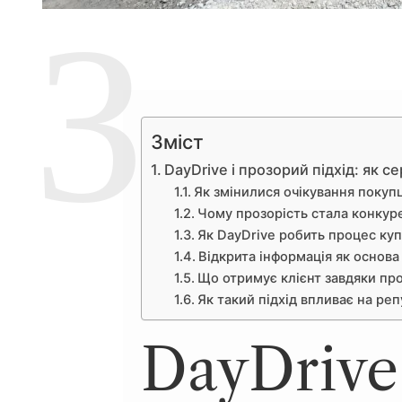
Зміст
DayDrive і прозорий підхід: як с
Як змінилися очікування покупц
Чому прозорість стала конку
Як DayDrive робить процес куп
Відкрита інформація як основа
Що отримує клієнт завдяки пр
Як такий підхід впливає на ре
DayDrive 