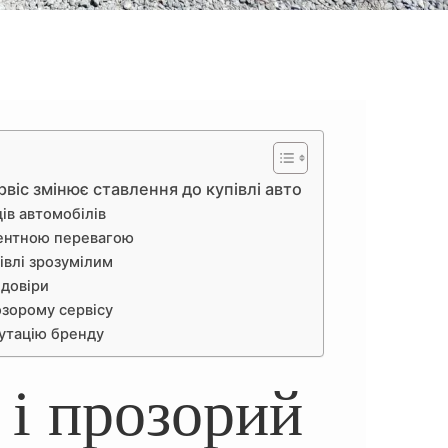
ервіс змінює ставлення до купівлі авто
ів автомобілів
рентною перевагою
івлі зрозумілим
 довіри
озорому сервісу
путацію бренду
і прозорий