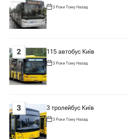
а
3 Роки Тому Назад
А
ц
В
Т
О
Р
і
:
я
2
115 автобус Київ
з
3 Роки Тому Назад
А
В
Т
а
О
Р
:
п
3
3 тролейбус Київ
и
3 Роки Тому Назад
А
с
В
Т
О
Р