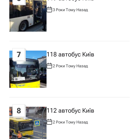
3 Роки Тому Назад
А
В
Т
О
Р
:
7
118 автобус Київ
2 Роки Тому Назад
А
В
Т
О
Р
:
8
112 автобус Київ
2 Роки Тому Назад
А
В
Т
О