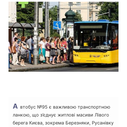
Т
О
В
Н
И
Й
Ч
А
С
Ч
И
Т
А
Н
Н
Я
А
втобус №95 є важливою транспортною
ланкою, що з’єднує житлові масиви Лівого
берега Києва, зокрема Березняки, Русанівку