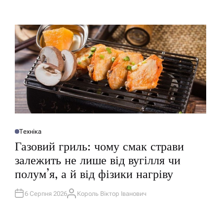
А
Т
Т
О
И
Р
У
Техніка
О
П
Газовий гриль: чому смак страви
У
Б
залежить не лише від вугілля чи
Л
І
полум’я, а й від фізики нагріву
К
У
В
А
6 Серпня 2026
Король Віктор Іванович
А
Т
В
И
Т
У
О