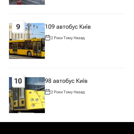
Р
:
9
109 автобус Київ
2 Роки Тому Назад
А
В
Т
О
Р
:
10
98 автобус Київ
2 Роки Тому Назад
А
В
Т
О
Р
: