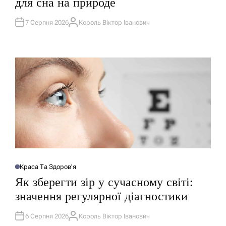
для сна на природе
Л
І
К
У
7 Серпня 2026
Король Віктор Іванович
А
В
В
А
Т
Т
О
И
Р
У
Краса Та Здоров'я
О
П
Як зберегти зір у сучасному світі:
У
Б
значення регулярної діагностики
Л
І
К
У
6 Серпня 2026
Король Віктор Іванович
А
В
В