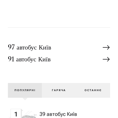
Р
Н
97 автобус Київ
91 автобус Київ
а
в
і
ПОПУЛЯРНІ
ГАРЯЧА
ОСТАННЄ
г
1
39 автобус Київ