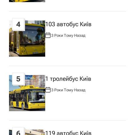
у
:
4
103 автобус Київ
3 Роки Тому Назад
А
В
Т
О
Р
:
5
1 тролейбус Київ
3 Роки Тому Назад
А
В
Т
О
Р
:
6
119 автобус Київ