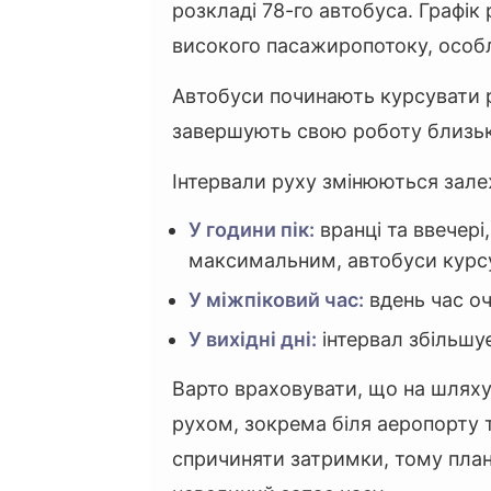
розкладі 78-го автобуса. Графі
високого пасажиропотоку, особли
Автобуси починають курсувати 
завершують свою роботу близь
Інтервали руху змінюються залеж
У години пік:
вранці та ввечері
максимальним, автобуси курсу
У міжпіковий час:
вдень час оч
У вихідні дні:
інтервал збільшу
Варто враховувати, що на шляху
рухом, зокрема біля аеропорту т
спричиняти затримки, тому пла