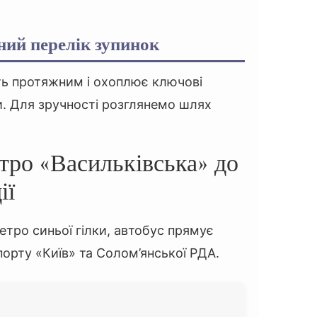
ий перелік зупинок
ть протяжним і охоплює ключові
и. Для зручності розглянемо шлях
етро «Васильківська» до
ії
метро синьої гілки, автобус прямує
порту «Київ» та Солом’янської РДА.