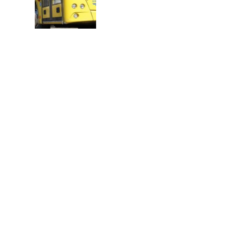
В
Т
О
Р
: