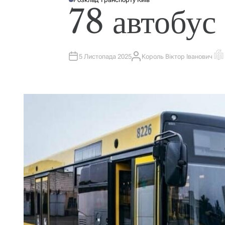
О
78 автобус
П
У
Б
Л
І
К
У
В
5 Листопада 2025
Король Віктор Іванович
А
О
А
В
Р
Т
Т
І
И
О
Є
У
Р
Н
Т
О
В
Н
И
Й
Ч
А
С
Ч
И
Т
А
Н
Н
Я