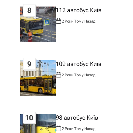
8
112 автобус Київ
2 Роки Тому Назад
А
В
Т
О
Р
:
9
109 автобус Київ
2 Роки Тому Назад
А
В
Т
О
Р
:
10
98 автобус Київ
2 Роки Тому Назад
А