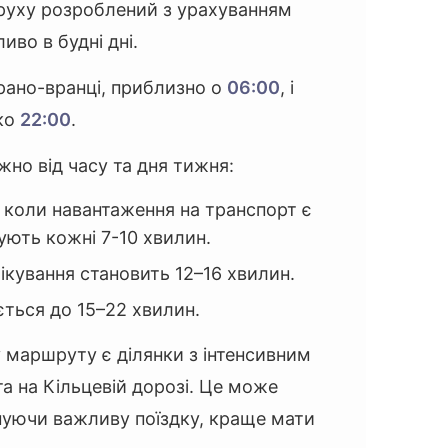
к руху розроблений з урахуванням
во в будні дні.
рано-вранці, приблизно о
06:00
, і
ко
22:00
.
но від часу та дня тижня:
, коли навантаження на транспорт є
ють кожні 7-10 хвилин.
ікування становить 12–16 хвилин.
ється до 15–22 хвилин.
 маршруту є ділянки з інтенсивним
а на Кільцевій дорозі. Це може
нуючи важливу поїздку, краще мати