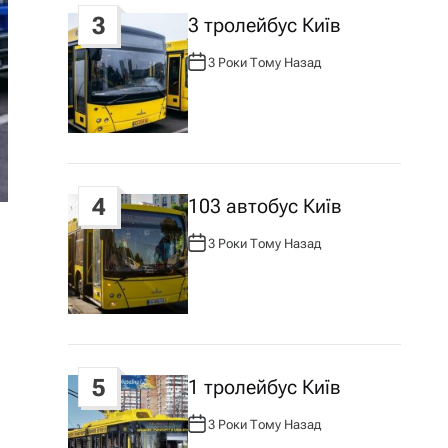
3
3 тролейбус Київ
3 Роки Тому Назад
А
В
Т
О
Р
:
4
103 автобус Київ
3 Роки Тому Назад
А
В
Т
О
Р
:
5
1 тролейбус Київ
3 Роки Тому Назад
А
В