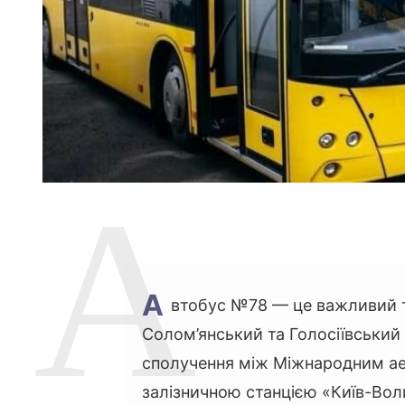
А
втобус №78 — це важливий т
Солом’янський та Голосіївський
сполучення між Міжнародним ае
залізничною станцією «Київ-Вол