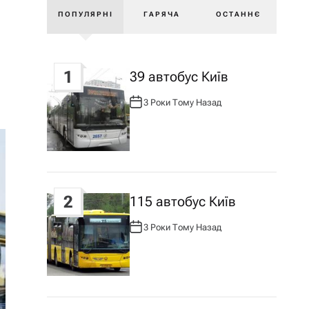
ПОПУЛЯРНІ
ГАРЯЧА
ОСТАННЄ
1
39 автобус Київ
3 Роки Тому Назад
А
В
Т
О
Р
:
2
115 автобус Київ
3 Роки Тому Назад
А
В
Т
О
Р
: