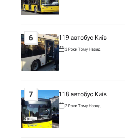
Т
О
Р
:
6
119 автобус Київ
3 Роки Тому Назад
А
В
Т
О
Р
:
7
118 автобус Київ
2 Роки Тому Назад
А
В
Т
О
Р
: