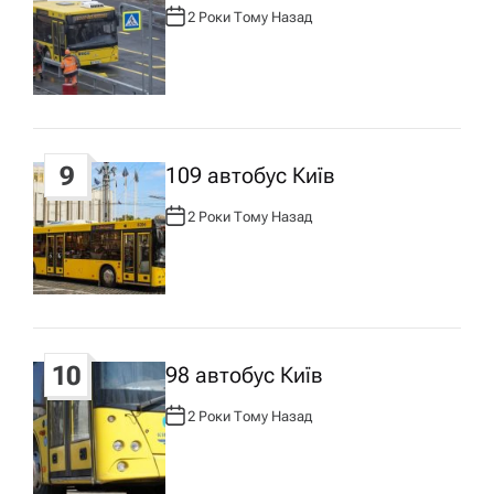
2 Роки Тому Назад
А
В
Т
О
Р
:
9
109 автобус Київ
2 Роки Тому Назад
А
В
Т
О
Р
:
10
98 автобус Київ
2 Роки Тому Назад
А
В
Т
О
Р
: