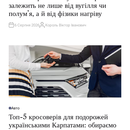
Б
залежить не лише від вугілля чи
Л
І
полум’я, а й від фізики нагріву
К
У
В
А
6 Серпня 2026
Король Віктор Іванович
А
Т
В
И
Т
У
О
Р
Авто
О
П
Топ-5 кросоверів для подорожей
У
Б
українськими Карпатами: обираємо
Л
І