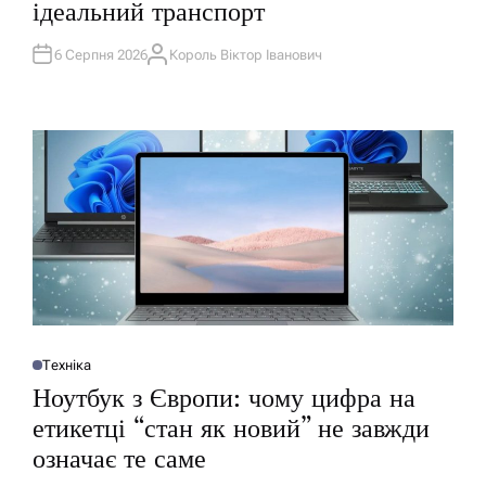
ідеальний транспорт
К
У
В
А
6 Серпня 2026
Король Віктор Іванович
А
Т
В
И
Т
У
О
Р
Техніка
О
П
Ноутбук з Європи: чому цифра на
У
Б
етикетці “стан як новий” не завжди
Л
І
означає те саме
К
У
В