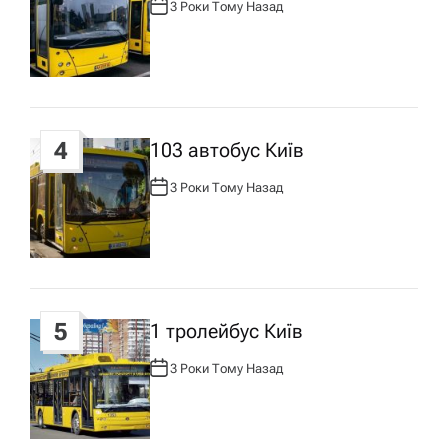
3 Роки Тому Назад
А
с
В
Т
О
Р
у
:
4
103 автобус Київ
3 Роки Тому Назад
А
В
Т
О
Р
:
5
1 тролейбус Київ
3 Роки Тому Назад
А
В
Т
О
Р
: