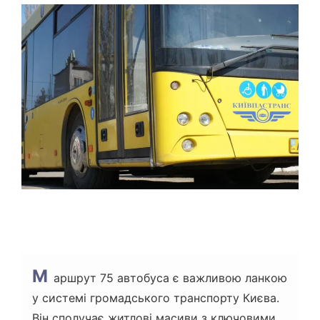
Т
О
В
Н
И
Й
Ч
А
С
Ч
И
Т
А
Н
Н
Я
М
аршрут 75 автобуса є важливою ланкою
у системі громадського транспорту Києва.
Він сполучає житлові масиви з ключовими