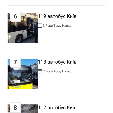
6
119 автобус Київ
3 Роки Тому Назад
А
В
Т
О
Р
:
7
118 автобус Київ
2 Роки Тому Назад
А
В
Т
О
Р
:
8
112 автобус Київ