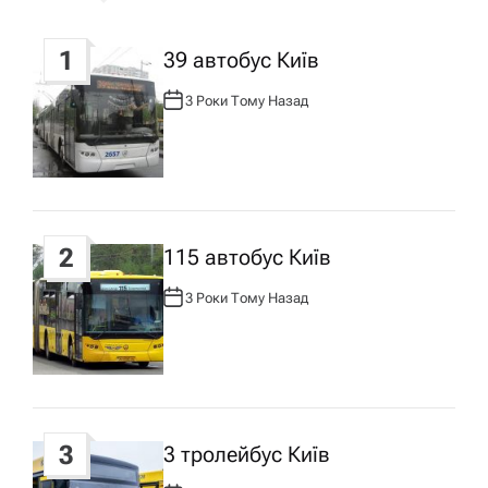
г
1
39 автобус Київ
а
3 Роки Тому Назад
А
ц
В
Т
О
Р
і
:
я
2
115 автобус Київ
з
3 Роки Тому Назад
А
В
Т
а
О
Р
:
п
3
3 тролейбус Київ
и