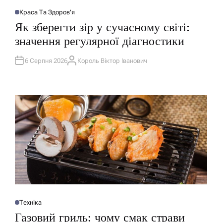
Краса Та Здоров'я
О
П
Як зберегти зір у сучасному світі:
У
Б
значення регулярної діагностики
Л
І
К
У
6 Серпня 2026
Король Віктор Іванович
А
В
В
А
Т
Т
О
И
Р
У
Техніка
О
П
Газовий гриль: чому смак страви
У