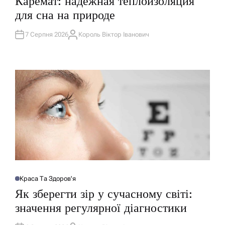
Каремат: надёжная теплоизоляция
У
Б
для сна на природе
Л
І
К
У
7 Серпня 2026
Король Віктор Іванович
А
В
В
А
Т
Т
О
И
Р
У
Краса Та Здоров'я
О
П
Як зберегти зір у сучасному світі:
У
Б
значення регулярної діагностики
Л
І
К