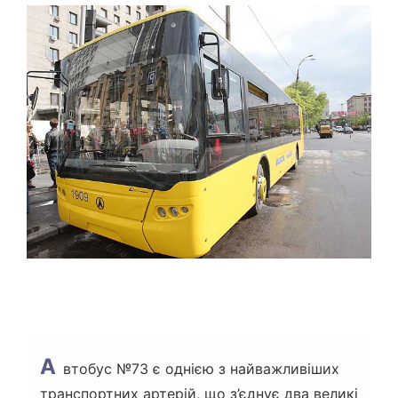
Т
О
В
Н
И
Й
Ч
А
С
Ч
И
Т
А
Н
Н
Я
А
втобус №73 є однією з найважливіших
транспортних артерій, що з’єднує два великі