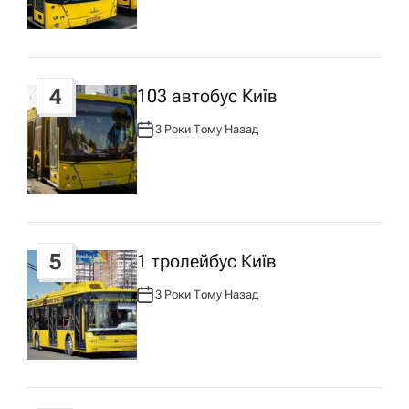
О
Р
у
:
4
103 автобус Київ
3 Роки Тому Назад
А
В
Т
О
Р
:
5
1 тролейбус Київ
3 Роки Тому Назад
А
В
Т
О
Р
: