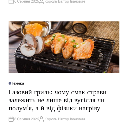
У
6 Серпня 2026
Король Віктор Іванович
А
В
В
А
Т
Т
О
И
Р
У
Техніка
О
П
Газовий гриль: чому смак страви
У
Б
залежить не лише від вугілля чи
Л
І
полум’я, а й від фізики нагріву
К
У
В
А
6 Серпня 2026
Король Віктор Іванович
А
Т
В
И
Т