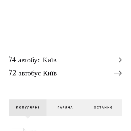
У
О
Р
Н
74 автобус Київ
72 автобус Київ
а
в
і
ПОПУЛЯРНІ
ГАРЯЧА
ОСТАННЄ
г