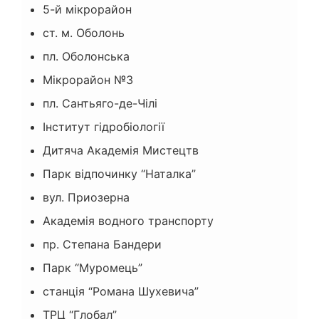
5-й мікрорайон
ст. м. Оболонь
пл. Оболонська
Мікрорайон №3
пл. Сантьяго-де-Чілі
Інститут гідробіології
Дитяча Академія Мистецтв
Парк відпочинку “Наталка”
вул. Приозерна
Академія водного транспорту
пр. Степана Бандери
Парк “Муромець”
станція “Романа Шухевича”
ТРЦ “Глобал”