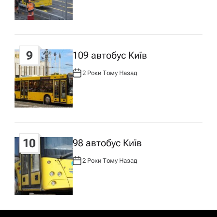
Т
О
Р
:
9
109 автобус Київ
2 Роки Тому Назад
А
В
Т
О
Р
:
10
98 автобус Київ
2 Роки Тому Назад
А
В
Т
О
Р
: