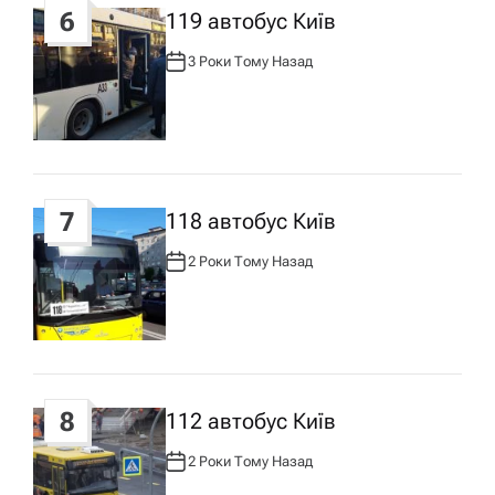
6
119 автобус Київ
3 Роки Тому Назад
А
В
Т
О
Р
:
7
118 автобус Київ
2 Роки Тому Назад
А
В
Т
О
Р
:
8
112 автобус Київ
2 Роки Тому Назад
А
В