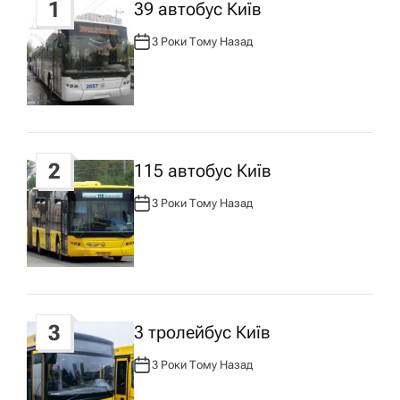
1
39 автобус Київ
а
3 Роки Тому Назад
А
ц
В
Т
О
Р
і
:
я
2
115 автобус Київ
з
3 Роки Тому Назад
А
В
Т
а
О
Р
:
п
3
3 тролейбус Київ
и
3 Роки Тому Назад
А
с
В
Т