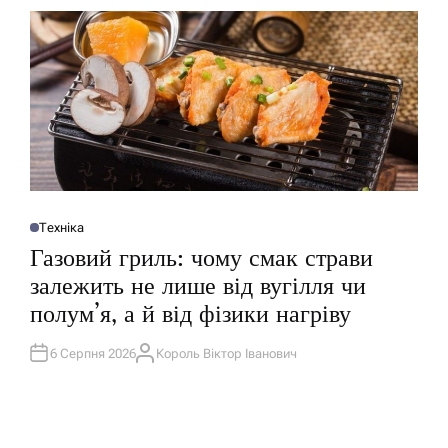
У
Техніка
О
П
Газовий гриль: чому смак страви
У
Б
залежить не лише від вугілля чи
Л
І
полум’я, а й від фізики нагріву
К
У
В
А
6 Серпня 2026
Король Віктор Іванович
А
Т
В
И
Т
У
О
Р