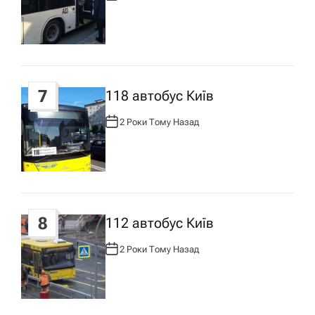
В
Т
О
Р
:
7
118 автобус Київ
2 Роки Тому Назад
А
В
Т
О
Р
:
8
112 автобус Київ
2 Роки Тому Назад
А
В
Т
О
Р
: