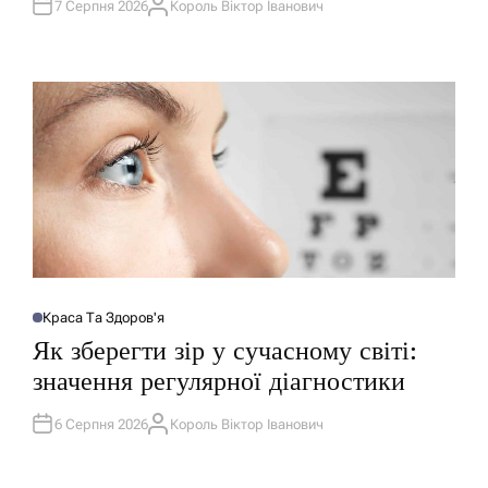
У
7 Серпня 2026
Король Віктор Іванович
А
В
В
А
Т
Т
О
И
Р
У
Краса Та Здоров'я
О
П
Як зберегти зір у сучасному світі:
У
Б
значення регулярної діагностики
Л
І
К
У
6 Серпня 2026
Король Віктор Іванович
А
В
В
А
Т
Т
О
И
Р