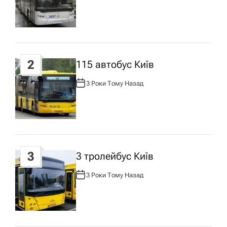
ц
В
Т
О
Р
і
:
я
2
115 автобус Київ
з
3 Роки Тому Назад
А
В
Т
а
О
Р
:
п
3
3 тролейбус Київ
и
3 Роки Тому Назад
А
с
В
Т
О
Р
у
: