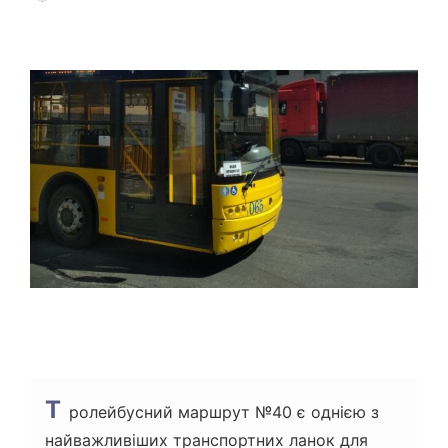
О
Т
Р
О
І
Р
Є
Н
Т
О
В
Н
И
Й
Ч
А
С
Ч
И
Т
А
Н
Н
Я
Т
ролейбусний маршрут №40 є однією з
найважливіших транспортних ланок для