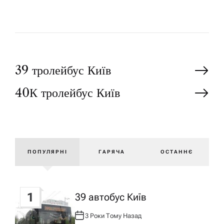
Н
39 тролейбус Київ
40К тролейбус Київ
а
в
і
ПОПУЛЯРНІ
ГАРЯЧА
ОСТАННЄ
г
1
39 автобус Київ
а
3 Роки Тому Назад
А