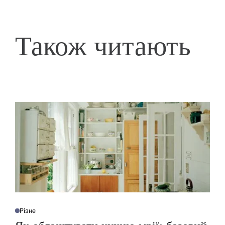
Також читають
Різне
О
П