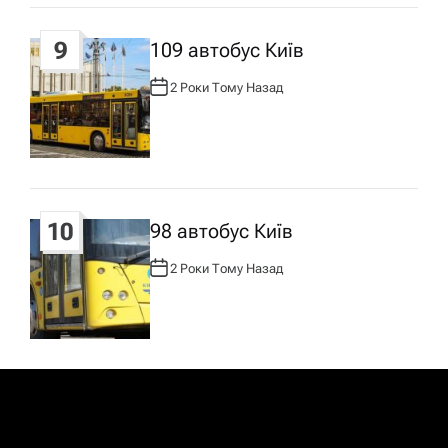
9
109 автобус Київ
2 Роки Тому Назад
А
В
Т
О
Р
:
10
98 автобус Київ
2 Роки Тому Назад
А
В
Т
О
Р
: