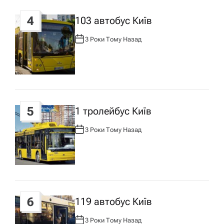
4
103 автобус Київ
3 Роки Тому Назад
А
В
Т
О
Р
:
5
1 тролейбус Київ
3 Роки Тому Назад
А
В
Т
О
Р
:
6
119 автобус Київ
3 Роки Тому Назад
А