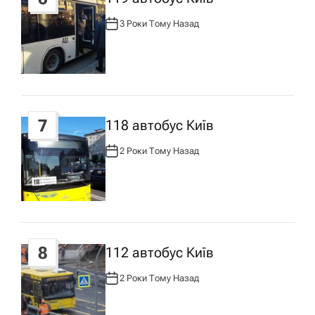
3 Роки Тому Назад
А
В
Т
О
Р
:
7
118 автобус Київ
2 Роки Тому Назад
А
В
Т
О
Р
:
8
112 автобус Київ
2 Роки Тому Назад
А
В
Т
О