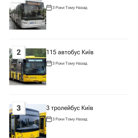
а
3 Роки Тому Назад
А
ц
В
Т
О
Р
і
:
я
2
115 автобус Київ
з
3 Роки Тому Назад
А
В
Т
а
О
Р
:
п
3
3 тролейбус Київ
и
3 Роки Тому Назад
А
с
В
Т
О
Р