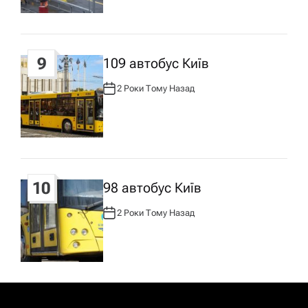
Р
:
9
109 автобус Київ
2 Роки Тому Назад
А
В
Т
О
Р
:
10
98 автобус Київ
2 Роки Тому Назад
А
В
Т
О
Р
: