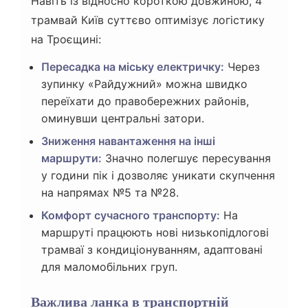
Навіть із відносно короткою довжиною, 4
трамвай Київ суттєво оптимізує логістику
на Троєщині:
Пересадка на міську електричку:
Через
зупинку «Райдужний» можна швидко
переїхати до правобережних районів,
оминувши центральні затори.
Зниження навантаження на інші
маршрути:
Значно полегшує пересування
у години пік і дозволяє уникати скупчення
на напрямах №5 та №28.
Комфорт сучасного транспорту:
На
маршруті працюють нові низькопідлогові
трамваї з кондиціонуванням, адаптовані
для маломобільних груп.
Важлива ланка в транспортній