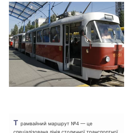
Т
О
В
Н
И
Й
Ч
А
С
Ч
И
Т
А
Н
Н
Я
Т
рамвайний маршрут №4 — це
спеціалізована лінія столичної транспортної