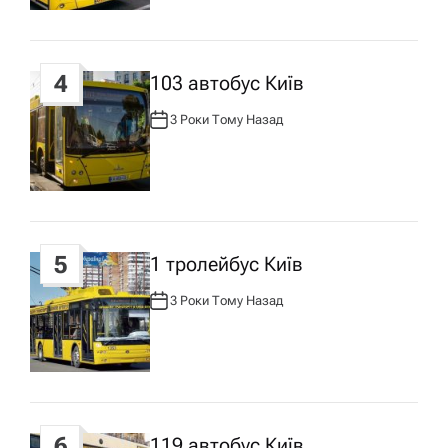
у
:
4
103 автобус Київ
3 Роки Тому Назад
А
В
Т
О
Р
:
5
1 тролейбус Київ
3 Роки Тому Назад
А
В
Т
О
Р
:
6
119 автобус Київ