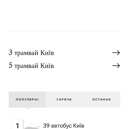
Р
У
Н
3 трамвай Київ
5 трамвай Київ
а
в
і
ПОПУЛЯРНІ
ГАРЯЧА
ОСТАННЄ
г
1
39 автобус Київ