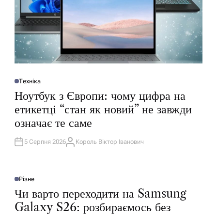
Техніка
О
П
Ноутбук з Європи: чому цифра на
У
Б
етикетці “стан як новий” не завжди
Л
І
означає те саме
К
У
В
А
5 Серпня 2026
Король Віктор Іванович
А
Т
В
И
Т
У
О
Р
Різне
О
П
Чи варто переходити на Samsung
У
Б
Galaxy S26: розбираємось без
Л
І