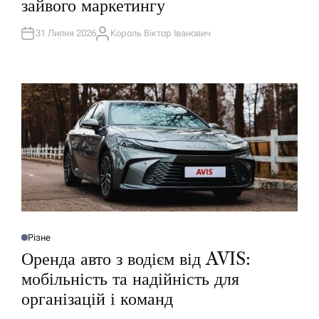
зайвого маркетингу
К
У
В
А
31 Липня 2026
Король Віктор Іванович
А
Т
В
И
Т
У
О
Р
Різне
О
П
Оренда авто з водієм від AVIS:
У
Б
мобільність та надійність для
Л
І
організацій і команд
К
У
В