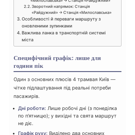
«Милославська» → Станція «Райдужний»
Зворотний напрямок: Станція
«Райдужний» → Станція «Милославська»
Особливості й переваги маршруту з
оновленими зупинками
Важлива ланка в транспортній системі
міста
Специфічний графік: лише для
години пік
Один з основних плюсів 4 трамвая Київ —
чітке підлаштування під реальні потреби
пасажирів.
Дні роботи:
Лише робочі дні (з понеділка
по п’ятницю); у вихідні та свята маршрут
не діє.
Графік руху:
Виділено два основних