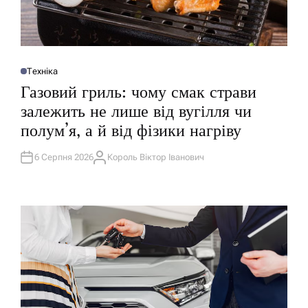
Техніка
О
П
Газовий гриль: чому смак страви
У
Б
залежить не лише від вугілля чи
Л
І
полум’я, а й від фізики нагріву
К
У
В
А
6 Серпня 2026
Король Віктор Іванович
А
Т
В
И
Т
У
О
Р