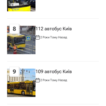
Т
О
Р
:
8
112 автобус Київ
2 Роки Тому Назад
А
В
Т
О
Р
:
9
109 автобус Київ
2 Роки Тому Назад
А
В
Т
О
Р
: