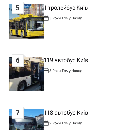
5
1 тролейбус Київ
3 Роки Тому Назад
А
В
Т
О
Р
:
6
119 автобус Київ
3 Роки Тому Назад
А
В
Т
О
Р
:
7
118 автобус Київ
2 Роки Тому Назад
А
В