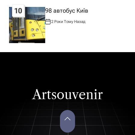
10
98 автобус Київ
2 Роки Тому Назад
А
В
Т
О
Р
:
Artsouvenir