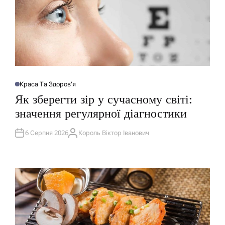
Краса Та Здоров'я
О
П
Як зберегти зір у сучасному світі:
У
Б
значення регулярної діагностики
Л
І
К
У
6 Серпня 2026
Король Віктор Іванович
А
В
В
А
Т
Т
О
И
Р
У