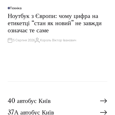
Техніка
О
П
Ноутбук з Європи: чому цифра на
У
Б
етикетці “стан як новий” не завжди
Л
І
означає те саме
К
У
В
А
5 Серпня 2026
Король Віктор Іванович
А
Т
В
И
Т
У
О
Р
Н
40 автобус Київ
37А автобус Київ