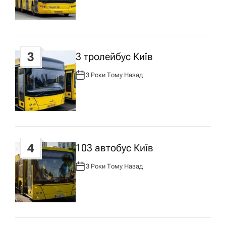
а
О
Р
:
п
3
3 тролейбус Київ
и
3 Роки Тому Назад
А
с
В
Т
О
Р
у
:
4
103 автобус Київ
3 Роки Тому Назад
А
В
Т
О
Р
: