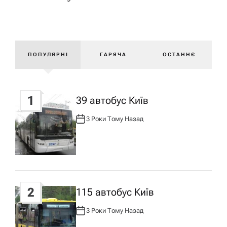
а
в
і
ПОПУЛЯРНІ
ГАРЯЧА
ОСТАННЄ
г
1
39 автобус Київ
а
3 Роки Тому Назад
А
ц
В
Т
О
Р
і
:
я
2
115 автобус Київ
з
3 Роки Тому Назад
А
В
Т