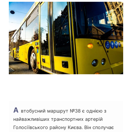
Т
О
В
Н
И
Й
Ч
А
С
Ч
И
Т
А
Н
Н
Я
А
втобусний маршрут №38 є однією з
найважливіших транспортних артерій
Голосіївського району Києва. Він сполучає