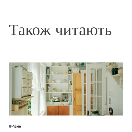
Також читають
Різне
О
П