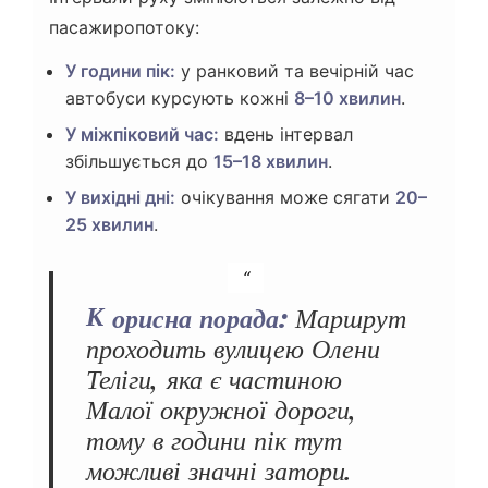
пасажиропотоку:
У години пік:
у ранковий та вечірній час
автобуси курсують кожні
8–10 хвилин
.
У міжпіковий час:
вдень інтервал
збільшується до
15–18 хвилин
.
У вихідні дні:
очікування може сягати
20–
25 хвилин
.
Корисна порада:
Маршрут
проходить вулицею Олени
Теліги, яка є частиною
Малої окружної дороги,
тому в години пік тут
можливі значні затори.