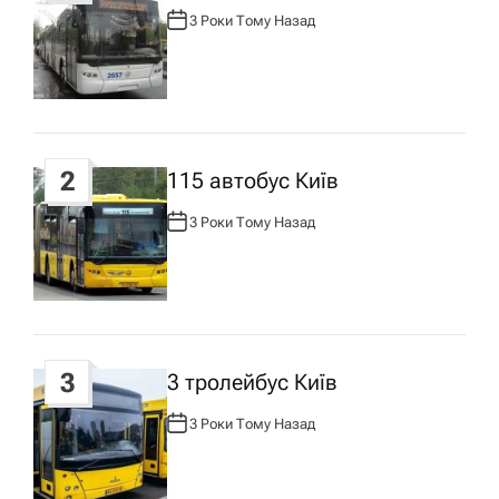
ц
3 Роки Тому Назад
А
В
Т
і
О
Р
:
я
2
115 автобус Київ
з
3 Роки Тому Назад
А
а
В
Т
О
Р
п
:
и
3
3 тролейбус Київ
с
3 Роки Тому Назад
А
В
Т
у
О
Р