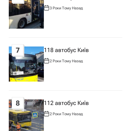
3 Роки Тому Назад
А
В
Т
О
Р
:
7
118 автобус Київ
2 Роки Тому Назад
А
В
Т
О
Р
:
8
112 автобус Київ
2 Роки Тому Назад
А
В
Т
О
Р