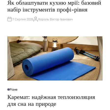
Як облаштувати кухню мрії: базовий
У
Б
набір інструментів профі-рівня
Л
І
К
У
7 Серпня 2026
Король Віктор Іванович
А
В
В
А
Т
Т
О
И
Р
У
Різне
О
П
Каремат: надёжная теплоизоляция
У
Б
для сна на природе
Л
І
К