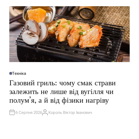
И
Р
У
Техніка
О
П
Газовий гриль: чому смак страви
У
Б
залежить не лише від вугілля чи
Л
І
полум’я, а й від фізики нагріву
К
У
В
А
6 Серпня 2026
Король Віктор Іванович
А
Т
В
И
Т
У
О
Р