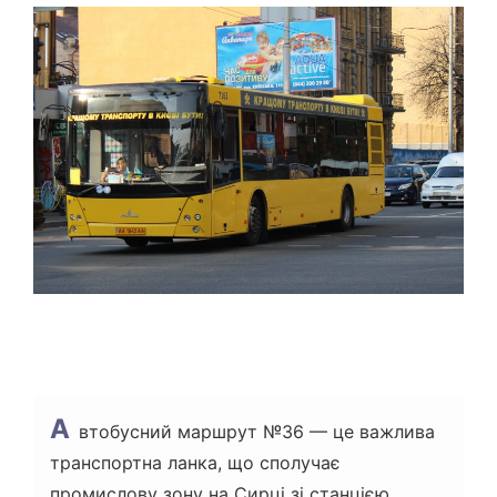
Т
О
В
Н
И
Й
Ч
А
С
Ч
И
Т
А
Н
Н
Я
А
втобусний маршрут №36 — це важлива
транспортна ланка, що сполучає
промислову зону на Сирці зі станцією