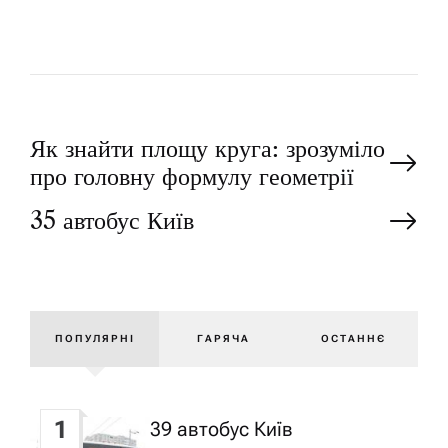
Н
Як знайти площу круга: зрозуміло
про головну формулу геометрії
а
35 автобус Київ
в
і
ПОПУЛЯРНІ
ГАРЯЧА
ОСТАННЄ
г
а
1
39 автобус Київ