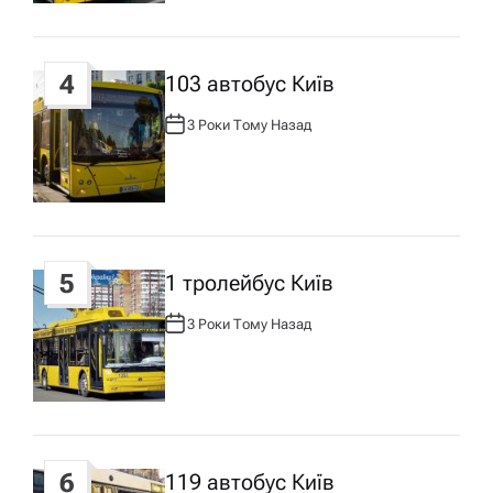
:
4
103 автобус Київ
3 Роки Тому Назад
А
В
Т
О
Р
:
5
1 тролейбус Київ
3 Роки Тому Назад
А
В
Т
О
Р
:
6
119 автобус Київ