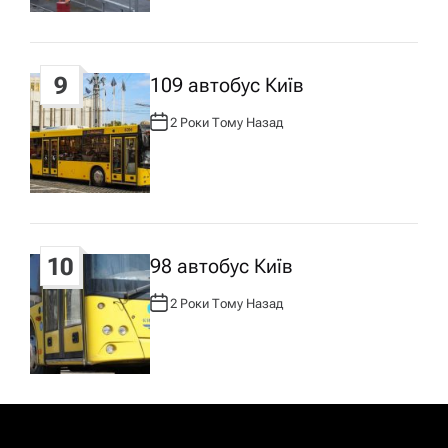
:
9
109 автобус Київ
2 Роки Тому Назад
А
В
Т
О
Р
:
10
98 автобус Київ
2 Роки Тому Назад
А
В
Т
О
Р
: