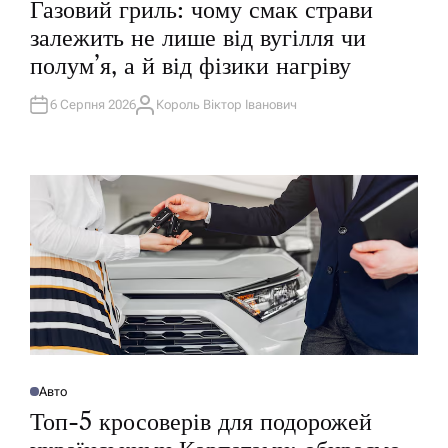
Газовий гриль: чому смак страви
У
Б
залежить не лише від вугілля чи
Л
І
полум’я, а й від фізики нагріву
К
У
В
А
6 Серпня 2026
Король Віктор Іванович
А
Т
В
И
Т
У
О
Р
Авто
О
П
Топ-5 кросоверів для подорожей
У
Б