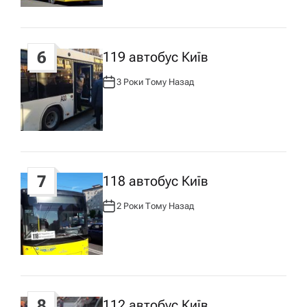
:
6
119 автобус Київ
3 Роки Тому Назад
А
В
Т
О
Р
:
7
118 автобус Київ
2 Роки Тому Назад
А
В
Т
О
Р
:
8
112 автобус Київ