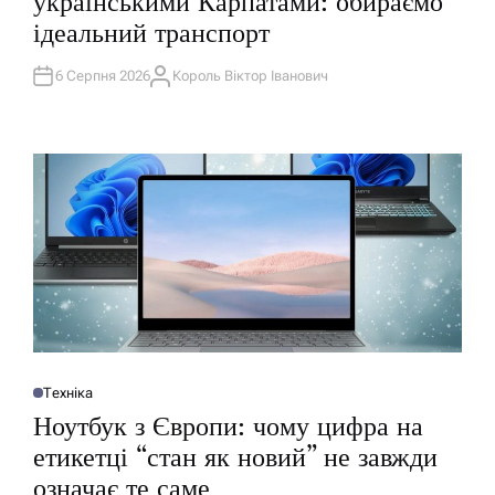
українськими Карпатами: обираємо
Л
І
ідеальний транспорт
К
У
В
А
6 Серпня 2026
Король Віктор Іванович
А
Т
В
И
Т
У
О
Р
Техніка
О
П
Ноутбук з Європи: чому цифра на
У
Б
етикетці “стан як новий” не завжди
Л
І
означає те саме
К