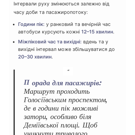
Інтервали руху змінюються залежно від
часу доби та пасажиропотоку:
Години пік:
у ранковий та вечірній час
автобуси курсують кожні
12–15 хвилин
.
Міжпіковий час та вихідні:
вдень та у
вихідні інтервал може збільшуватися до
20–30 хвилин
.
Порада для пасажирів:
Маршрут проходить
Голосіївським проспектом,
де в години пік можливі
затори, особливо біля
Деміївської площі. Щоб
уникнути тривалого