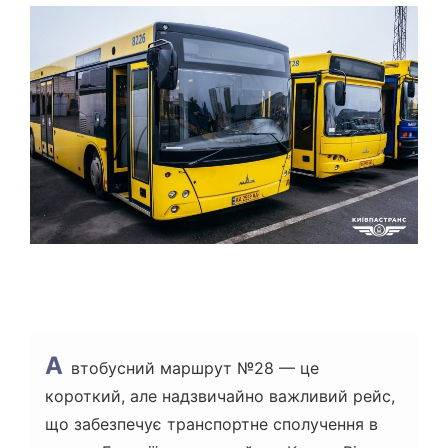
Т
О
В
Н
И
Й
Ч
А
С
Ч
И
Т
А
Н
Н
Я
А
втобусний маршрут №28 — це
короткий, але надзвичайно важливий рейс,
що забезпечує транспортне сполучення в