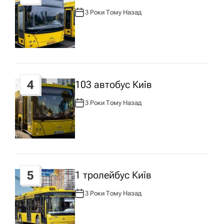
и
3 Роки Тому Назад
А
с
В
Т
О
Р
у
:
4
103 автобус Київ
3 Роки Тому Назад
А
В
Т
О
Р
:
5
1 тролейбус Київ
3 Роки Тому Назад
А
В
Т
О
Р