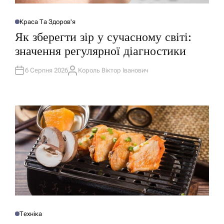
Краса Та Здоров'я
О
П
Як зберегти зір у сучасному світі:
У
Б
значення регулярної діагностики
Л
І
К
У
6 Серпня 2026
Король Віктор Іванович
А
В
В
А
Т
Т
О
И
Р
У
Техніка
О
П