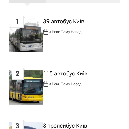
г
1
39 автобус Київ
а
3 Роки Тому Назад
А
ц
В
Т
О
Р
і
:
я
2
115 автобус Київ
з
3 Роки Тому Назад
А
В
Т
а
О
Р
:
п
3
3 тролейбус Київ