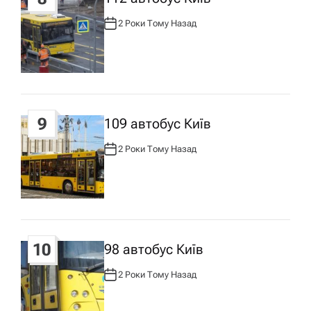
2 Роки Тому Назад
А
В
Т
О
Р
:
9
109 автобус Київ
2 Роки Тому Назад
А
В
Т
О
Р
:
10
98 автобус Київ
2 Роки Тому Назад
А
В
Т
О