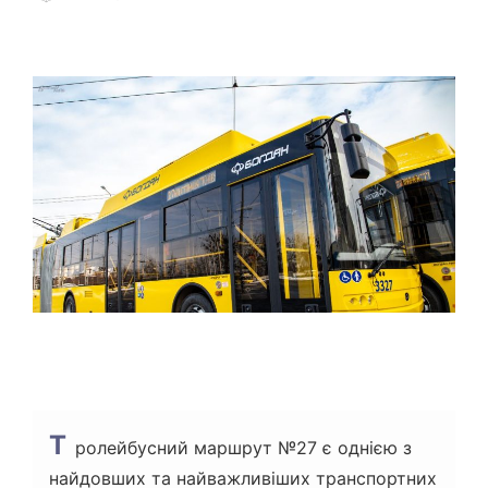
О
Т
Р
О
І
Р
Є
Н
Т
О
В
Н
И
Й
Ч
А
С
Ч
И
Т
А
Н
Н
Я
Т
ролейбусний маршрут №27 є однією з
найдовших та найважливіших транспортних