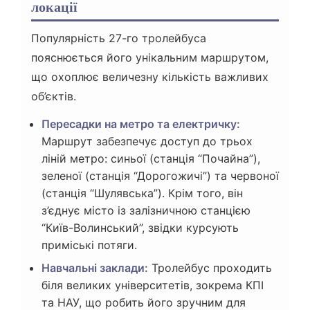
локації
Популярність 27-го тролейбуса
пояснюється його унікальним маршрутом,
що охоплює величезну кількість важливих
об’єктів.
Пересадки на метро та електричку:
Маршрут забезпечує доступ до трьох
ліній метро: синьої (станція “Почайна”),
зеленої (станція “Дорогожичі”) та червоної
(станція “Шулявська”). Крім того, він
з’єднує місто із залізничною станцією
“Київ-Волинський”, звідки курсують
приміські потяги.
Навчальні заклади:
Тролейбус проходить
біля великих університетів, зокрема КПІ
та НАУ, що робить його зручним для