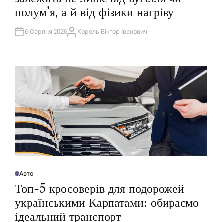
І
полум’я, а й від фізики нагріву
К
У
В
А
6 Серпня 2026
Король Віктор Іванович
А
Т
В
И
Т
У
О
Р
Авто
О
П
Топ-5 кросоверів для подорожей
У
Б
українськими Карпатами: обираємо
Л
І
ідеальний транспорт
К
У