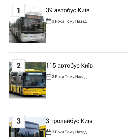
1
39 автобус Київ
а
3 Роки Тому Назад
А
ц
В
Т
О
Р
і
:
я
2
115 автобус Київ
з
3 Роки Тому Назад
А
В
Т
а
О
Р
:
п
3
3 тролейбус Київ
и
3 Роки Тому Назад
А