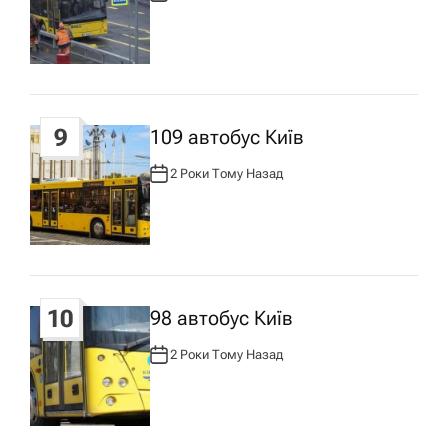
В
Т
О
Р
:
9
109 автобус Київ
2 Роки Тому Назад
А
В
Т
О
Р
:
10
98 автобус Київ
2 Роки Тому Назад
А
В
Т
О
Р
: