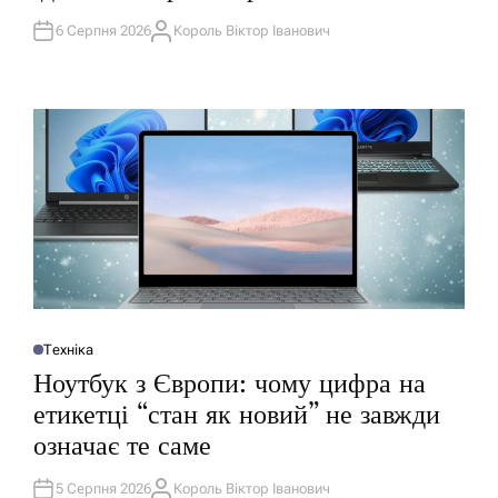
В
А
6 Серпня 2026
Король Віктор Іванович
А
Т
В
И
Т
У
О
Р
Техніка
О
П
Ноутбук з Європи: чому цифра на
У
Б
етикетці “стан як новий” не завжди
Л
І
означає те саме
К
У
В
А
5 Серпня 2026
Король Віктор Іванович
А