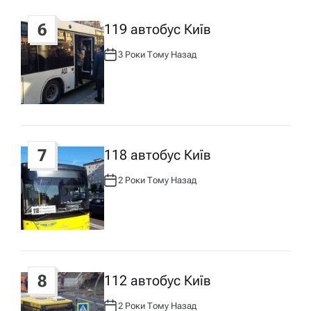
6
119 автобус Київ
3 Роки Тому Назад
А
В
Т
О
Р
:
7
118 автобус Київ
2 Роки Тому Назад
А
В
Т
О
Р
:
8
112 автобус Київ
2 Роки Тому Назад
А