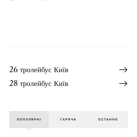
Т
В
И
Т
У
О
Р
Н
26 тролейбус Київ
28 тролейбус Київ
а
в
і
ПОПУЛЯРНІ
ГАРЯЧА
ОСТАННЄ
г