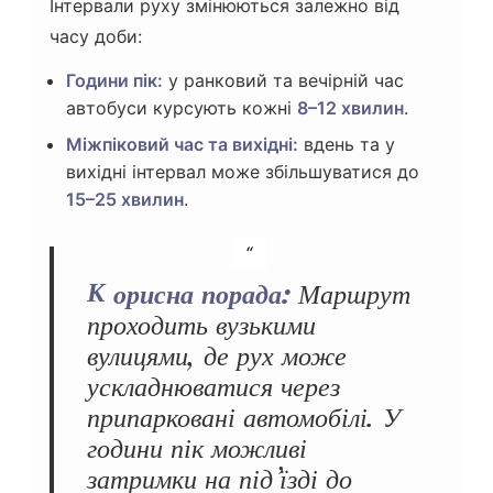
Інтервали руху змінюються залежно від
часу доби:
Години пік:
у ранковий та вечірній час
автобуси курсують кожні
8–12 хвилин
.
Міжпіковий час та вихідні:
вдень та у
вихідні інтервал може збільшуватися до
15–25 хвилин
.
Корисна порада:
Маршрут
проходить вузькими
вулицями, де рух може
ускладнюватися через
припарковані автомобілі. У
години пік можливі
затримки на під’їзді до