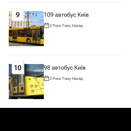
9
109 автобус Київ
2 Роки Тому Назад
А
В
Т
О
Р
:
10
98 автобус Київ
2 Роки Тому Назад
А
В
Т
О
Р
: