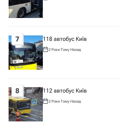
В
Т
О
Р
:
7
118 автобус Київ
2 Роки Тому Назад
А
В
Т
О
Р
:
8
112 автобус Київ
2 Роки Тому Назад
А
В
Т
О
Р
: