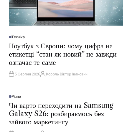
Техніка
О
П
Ноутбук з Європи: чому цифра на
У
Б
етикетці “стан як новий” не завжди
Л
І
означає те саме
К
У
В
А
5 Серпня 2026
Король Віктор Іванович
А
Т
В
И
Т
У
О
Р
Різне
О
П
Чи варто переходити на Samsung
У
Б
Galaxy S26: розбираємось без
Л
І
зайвого маркетингу
К
У
В