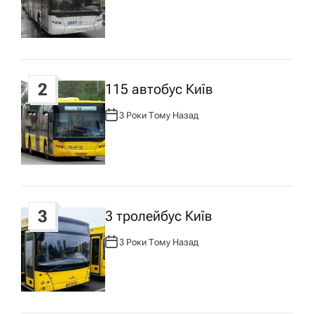
ц
В
Т
О
Р
і
:
я
2
115 автобус Київ
з
3 Роки Тому Назад
А
В
Т
а
О
Р
:
п
3
3 тролейбус Київ
и
3 Роки Тому Назад
А
с
В
Т
О
Р
у
: