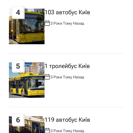
4
103 автобус Київ
3 Роки Тому Назад
А
В
Т
О
Р
:
5
1 тролейбус Київ
3 Роки Тому Назад
А
В
Т
О
Р
:
6
119 автобус Київ
3 Роки Тому Назад
А