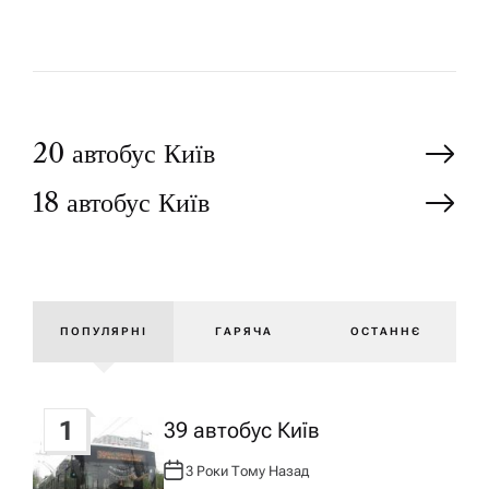
Н
20 автобус Київ
18 автобус Київ
а
в
і
ПОПУЛЯРНІ
ГАРЯЧА
ОСТАННЄ
г
1
39 автобус Київ
а
3 Роки Тому Назад
А