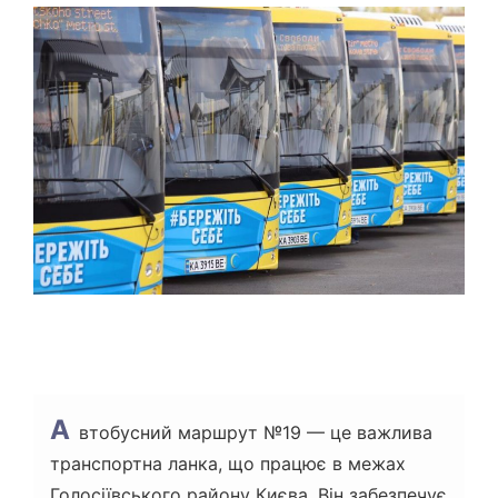
Т
О
В
Н
И
Й
Ч
А
С
Ч
И
Т
А
Н
Н
Я
А
втобусний маршрут №19 — це важлива
транспортна ланка, що працює в межах
Голосіївського району Києва. Він забезпечує