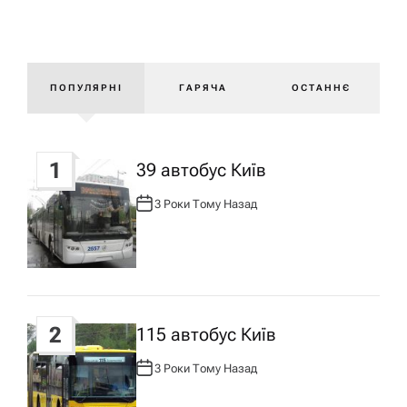
в
і
ПОПУЛЯРНІ
ГАРЯЧА
ОСТАННЄ
г
1
39 автобус Київ
а
3 Роки Тому Назад
А
ц
В
Т
О
Р
і
:
я
2
115 автобус Київ
з
3 Роки Тому Назад
А
В
Т