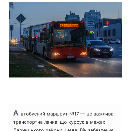
Т
О
В
Н
И
Й
Ч
А
С
Ч
И
Т
А
Н
Н
Я
А
втобусний маршрут №17 — це важлива
транспортна ланка, що курсує в межах
Дарницького району Києва. Він забезпечує