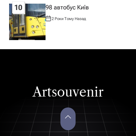
10
98 автобус Київ
2 Роки Тому Назад
А
В
Т
О
Р
:
Artsouvenir