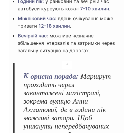
Години пік:
у ранковий та вечірній час
автобуси курсують кожні
7–10 хвилин
.
Міжпіковий час:
вдень очікування може
тривати
12–18 хвилин
.
Вечірній час:
можливе незначне
збільшення інтервалів та затримки через
загальну ситуацію на дорогах.
Корисна порада:
Маршрут
проходить через
завантажені магістралі,
зокрема вулицю Анни
Ахматової, де в години пік
можливі затори. Щоб
уникнути непередбачуваних