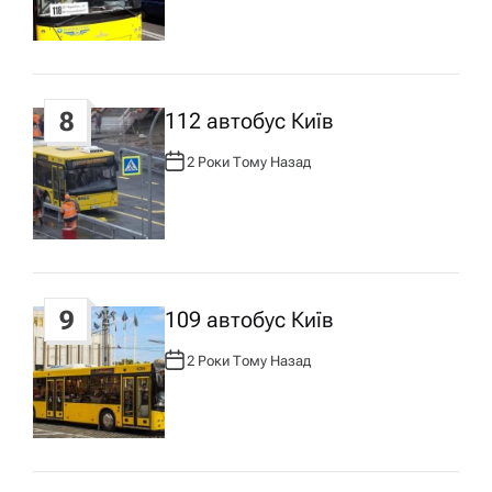
О
Р
:
8
112 автобус Київ
2 Роки Тому Назад
А
В
Т
О
Р
:
9
109 автобус Київ
2 Роки Тому Назад
А
В
Т
О
Р
: