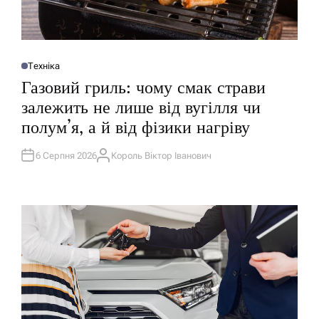
Техніка
О
П
Газовий гриль: чому смак страви
У
Б
залежить не лише від вугілля чи
Л
І
полум’я, а й від фізики нагріву
К
У
В
А
6 Серпня 2026
Король Віктор Іванович
А
Т
В
И
Т
У
О
Р