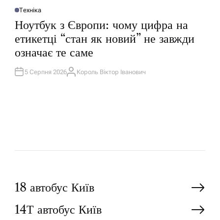
Техніка
О
П
Ноутбук з Європи: чому цифра на
У
Б
етикетці “стан як новий” не завжди
Л
І
означає те саме
К
У
В
А
5 Серпня 2026
Король Віктор Іванович
А
Т
В
И
Т
У
О
Р
Н
18 автобус Київ
14Т автобус Київ
а