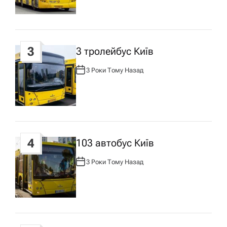
а
О
Р
:
п
3
3 тролейбус Київ
и
3 Роки Тому Назад
А
с
В
Т
О
Р
у
:
4
103 автобус Київ
3 Роки Тому Назад
А
В
Т
О
Р
: