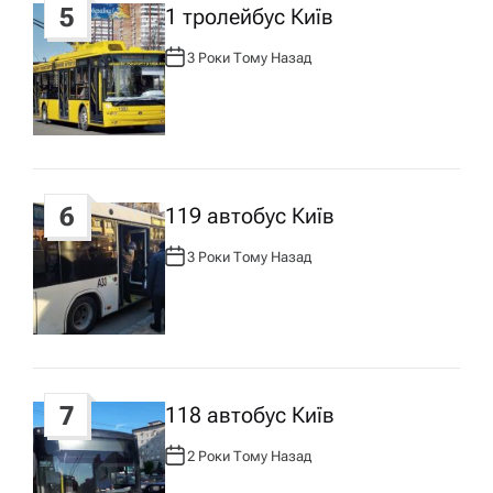
5
1 тролейбус Київ
3 Роки Тому Назад
А
В
Т
О
Р
:
6
119 автобус Київ
3 Роки Тому Назад
А
В
Т
О
Р
:
7
118 автобус Київ
2 Роки Тому Назад
А
В
Т