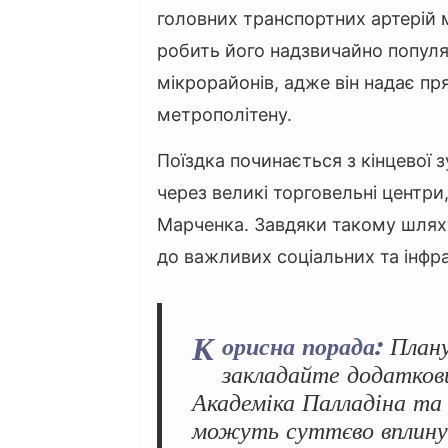
головних транспортних артерій
робить його надзвичайно попул
мікрорайонів, адже він надає пр
метрополітену.
Поїздка починається з кінцевої 
через великі торговельні центр
Марченка. Завдяки такому шлях
до важливих соціальних та інфра
К
орисна порада:
Планую
закладайте додатков
Академіка Палладіна та
можуть суттєво вплину