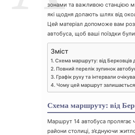
зонами та важливою станцією ме
які щодня долають шлях від окол
Цей матеріал допоможе вам розі
автобуса, щоб ваші поїздки бул
Зміст
Схема маршруту: від Берковців
Повний перелік зупинок автоб
Графік руху та інтервали очікув
Чому цей маршрут залишаєтьс
Схема маршруту: від Бер
Маршрут 14 автобуса пролягає 
райони столиці, з’єднуючи житл