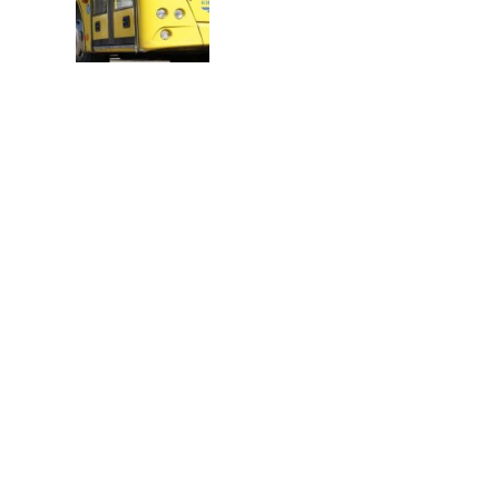
В
Т
О
Р
: