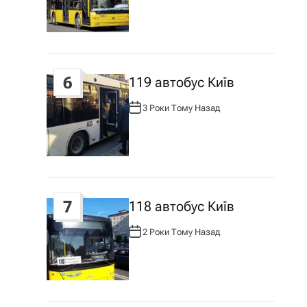
Т
О
Р
:
6
119 автобус Київ
3 Роки Тому Назад
А
В
Т
О
Р
:
7
118 автобус Київ
2 Роки Тому Назад
А
В
Т
О
Р
: