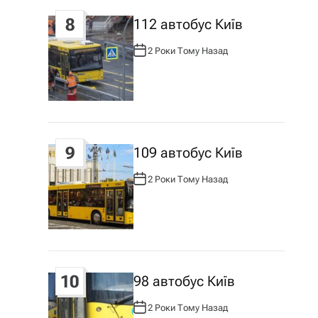
8
112 автобус Київ
2 Роки Тому Назад
А
В
Т
О
Р
:
9
109 автобус Київ
2 Роки Тому Назад
А
В
Т
О
Р
:
10
98 автобус Київ
2 Роки Тому Назад
А