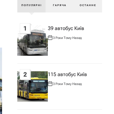
ПОПУЛЯРНІ
ГАРЯЧА
ОСТАННЄ
1
39 автобус Київ
3 Роки Тому Назад
А
В
Т
О
Р
:
2
115 автобус Київ
3 Роки Тому Назад
А
В
Т
О
Р
: