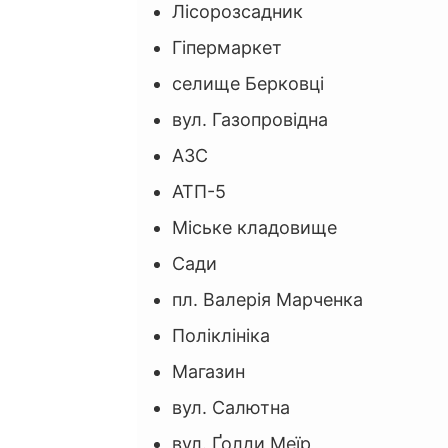
Лісорозсадник
Гіпермаркет
селище Берковці
вул. Газопровідна
АЗС
АТП-5
Міське кладовище
Сади
пл. Валерія Марченка
Поліклініка
Магазин
вул. Салютна
вул. Ґолди Меїр