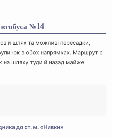
автобуса №14
свій шлях та можливі пересадки,
зупинок в обох напрямках. Маршрут є
к на шляху туди й назад майже
ника до ст. м. «Нивки»