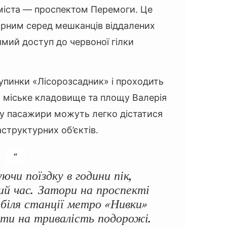
 міста — проспектом Перемоги. Це
ярним серед мешканців віддалених
ямий доступ до червоної гілки
зупинки «Лісорозсадник» і проходить
и, міське кладовище та площу Валерія
у пасажири можуть легко дістатися
структурних об’єктів.
чи поїздку в години пік,
ий час. Затори на проспекті
 біля станції метро «Нивки»
ти на тривалість подорожі.