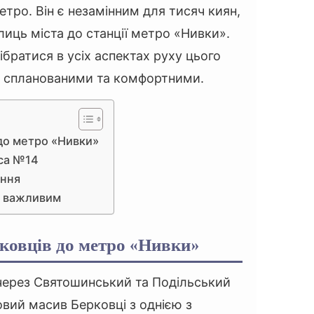
тро. Він є незамінним для тисяч киян,
иць міста до станції метро «Нивки».
братися в усіх аспектах руху цього
и спланованими та комфортними.
 до метро «Нивки»
уса №14
ання
я важливим
ковців до метро «Нивки»
через Святошинський та Подільський
овий масив Берковці з однією з