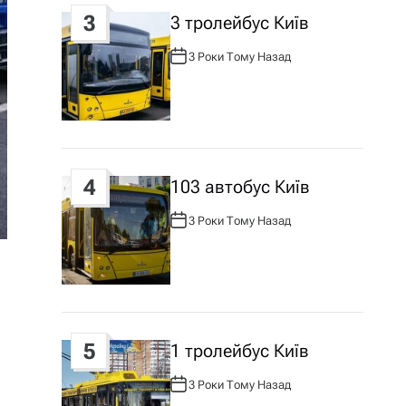
3
3 тролейбус Київ
3 Роки Тому Назад
А
В
Т
О
Р
:
4
103 автобус Київ
3 Роки Тому Назад
А
В
Т
О
Р
:
5
1 тролейбус Київ
3 Роки Тому Назад
А
В