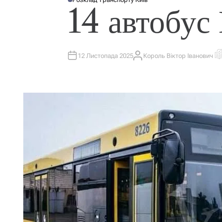
О
14 автобус
П
У
Б
Л
І
К
У
В
12 Листопада 2025
Король Віктор Іванович
А
О
А
В
Р
Т
Т
І
И
О
Є
У
Р
Н
Т
О
В
Н
И
Й
Ч
А
С
Ч
И
Т
А
Н
Н
Я