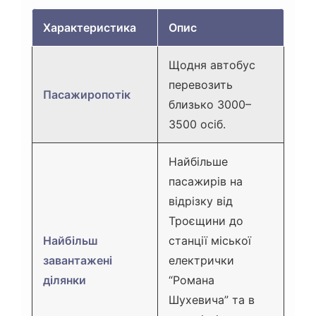
Характеристика
Опис
Щодня автобус
перевозить
Пасажиропотік
близько 3000–
3500 осіб.
Найбільше
пасажирів на
відрізку від
Троєщини до
Найбільш
станції міської
завантажені
електрички
ділянки
“Романа
Шухевича” та в