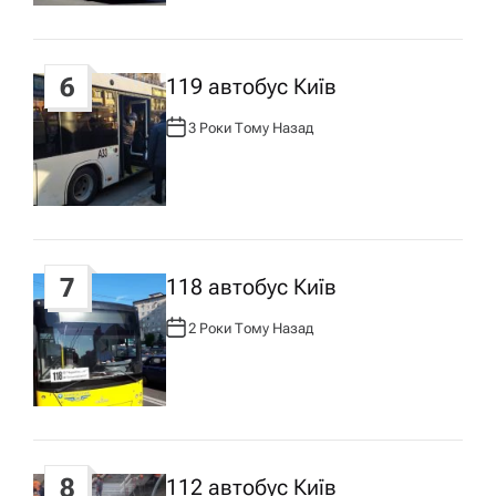
:
6
119 автобус Київ
3 Роки Тому Назад
А
В
Т
О
Р
:
7
118 автобус Київ
2 Роки Тому Назад
А
В
Т
О
Р
:
8
112 автобус Київ