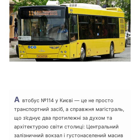
В
Н
И
Й
Ч
А
С
Ч
И
Т
А
Н
Н
Я
А
втобус №114 у Києві — це не просто
транспортний засіб, а справжня магістраль,
що з’єднує два протилежні за духом та
архітектурою світи столиці: Центральний
залізничний вокзал і густонаселений масив