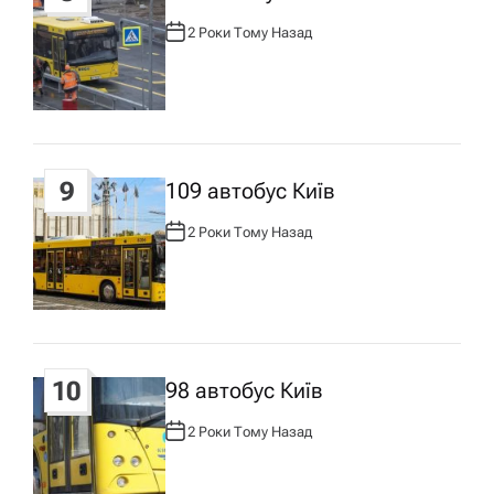
2 Роки Тому Назад
А
В
Т
О
Р
:
9
109 автобус Київ
2 Роки Тому Назад
А
В
Т
О
Р
:
10
98 автобус Київ
2 Роки Тому Назад
А
В
Т
О