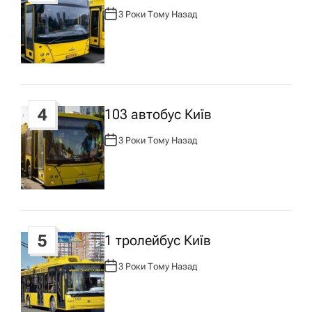
и
3 Роки Тому Назад
А
с
В
Т
О
Р
у
:
4
103 автобус Київ
3 Роки Тому Назад
А
В
Т
О
Р
:
5
1 тролейбус Київ
3 Роки Тому Назад
А
В
Т
О
Р