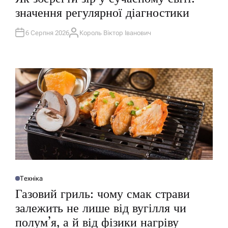
Б
значення регулярної діагностики
Л
І
К
У
6 Серпня 2026
Король Віктор Іванович
А
В
В
А
Т
Т
О
И
Р
У
Техніка
О
П
Газовий гриль: чому смак страви
У
Б
залежить не лише від вугілля чи
Л
І
полум’я, а й від фізики нагріву
К
У