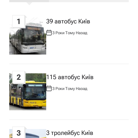
г
1
39 автобус Київ
а
3 Роки Тому Назад
А
ц
В
Т
О
Р
і
:
я
2
115 автобус Київ
з
3 Роки Тому Назад
А
В
Т
а
О
Р
:
п
3
3 тролейбус Київ