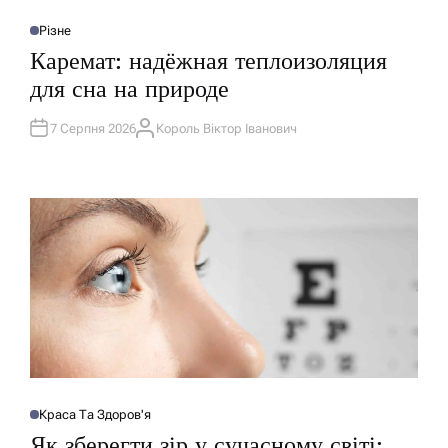
Різне
О
П
Каремат: надёжная теплоизоляция
У
Б
для сна на природе
Л
І
К
У
7 Серпня 2026
Король Віктор Іванович
А
В
В
А
Т
Т
О
И
Р
У
Краса Та Здоров'я
О
П
Як зберегти зір у сучасному світі:
У