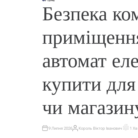
О
Безпека ко
П
У
Б
Л
І
К
приміщення
У
В
А
Т
И
У
автомат ел
купити для
чи магазин
9 Липня 2026
Король Віктор Іванович
1 Хв
А
О
В
Р
Т
І