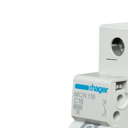
О
Є
Р
Н
Т
О
В
Н
И
Й
Ч
А
С
Ч
И
Т
А
Н
Н
Я