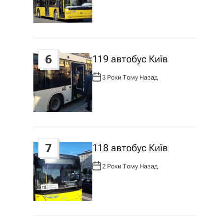
Т
О
Р
:
6
119 автобус Київ
3 Роки Тому Назад
А
В
Т
О
Р
:
7
118 автобус Київ
2 Роки Тому Назад
А
В
Т
О
Р
: