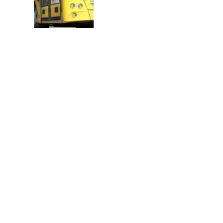
В
Т
О
Р
: