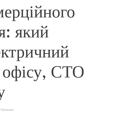
мерційного
: який
ектричний
 офісу, СТО
у
 Читання