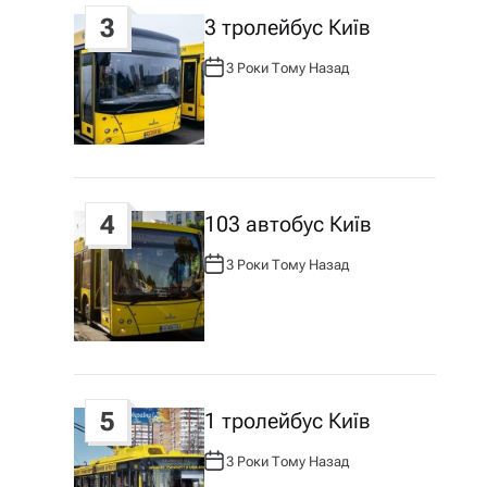
3
3 тролейбус Київ
3 Роки Тому Назад
А
В
Т
О
Р
:
4
103 автобус Київ
3 Роки Тому Назад
А
В
Т
О
Р
:
5
1 тролейбус Київ
3 Роки Тому Назад
А
В