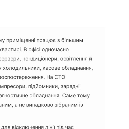
у приміщенні працює з більшим
квартирі. В офісі одночасно
ервери, кондиціонери, освітлення й
ся холодильники, касове обладнання,
деоспостереження. На СТО
мпресори, підйомники, зарядні
діагностичне обладнання. Саме тому
ним, а не випадково зібраним із
ля відключення лінії під час