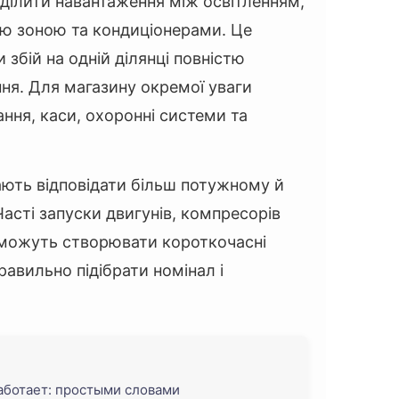
ділити навантаження між освітленням,
ю зоною та кондиціонерами. Це
 збій на одній ділянці повністю
ня. Для магазину окремої уваги
ня, каси, охоронні системи та
ють відповідати більш потужному й
асті запуски двигунів, компресорів
можуть створювати короткочасні
авильно підібрати номінал і
работает: простыми словами