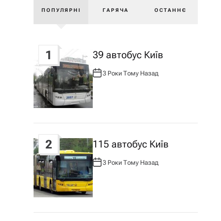
ПОПУЛЯРНІ
ГАРЯЧА
ОСТАННЄ
1
39 автобус Київ
3 Роки Тому Назад
А
В
Т
О
Р
:
2
115 автобус Київ
3 Роки Тому Назад
А
В
Т
О
Р
: