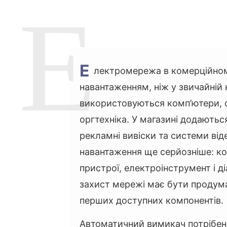
Е
лектромережа в комерційном
навантаженням, ніж у звичайній 
використовуються комп’ютери, с
оргтехніка. У магазині додають
рекламні вивіски та системи ві
навантаження ще серйозніше: ко
пристрої, електроінструмент і 
захист мережі має бути продума
перших доступних компонентів.
Автоматичний вимикач потрібен д