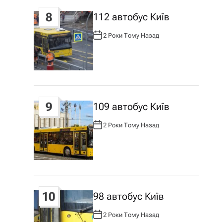
8
112 автобус Київ
2 Роки Тому Назад
А
В
Т
О
Р
:
9
109 автобус Київ
2 Роки Тому Назад
А
В
Т
О
Р
:
10
98 автобус Київ
2 Роки Тому Назад
А