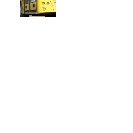
В
Т
О
Р
: