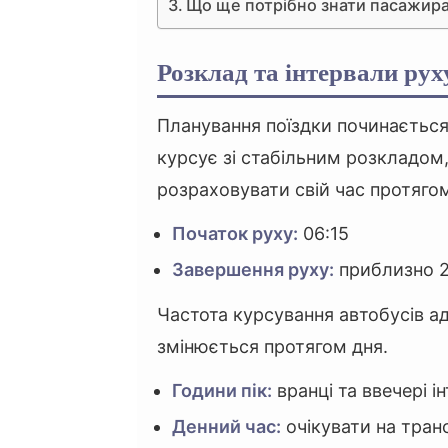
Що ще потрібно знати пасажир
Розклад та інтервали рух
Планування поїздки починається 
курсує зі стабільним розкладо
розраховувати свій час протяго
Початок руху:
06:15
Завершення руху:
приблизно 2
Частота курсування автобусів а
змінюється протягом дня.
Години пік:
вранці та ввечері і
Денний час:
очікувати на тран