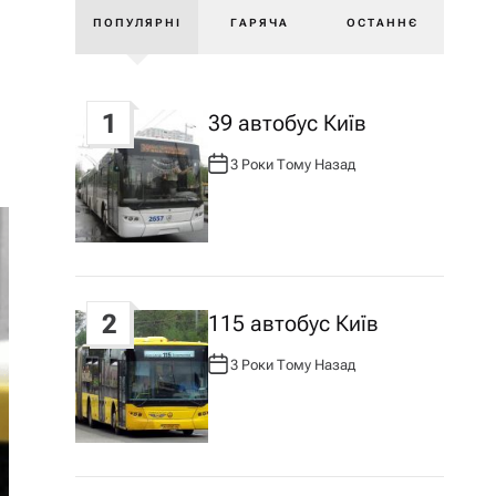
ПОПУЛЯРНІ
ГАРЯЧА
ОСТАННЄ
1
39 автобус Київ
3 Роки Тому Назад
А
В
Т
О
Р
:
2
115 автобус Київ
3 Роки Тому Назад
А
В
Т
О
Р
: