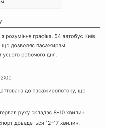
ам
у
з розуміння графіка. 54 автобус Київ
м, що дозволяє пасажирам
м усього робочого дня.
2:00
даптована до пасажиропотоку, що
нтервал руху складає 8–10 хвилин.
спорт доведеться 12–17 хвилин.