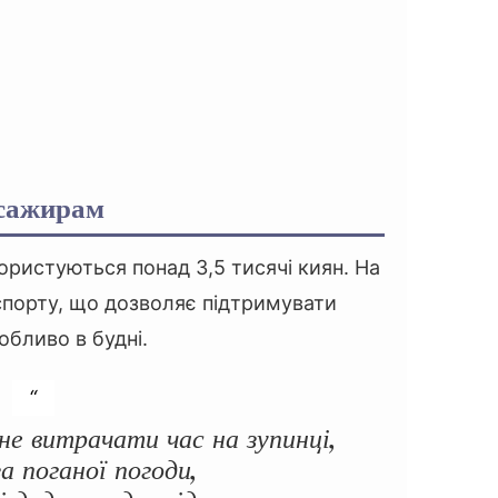
асажирам
ристуються понад 3,5 тисячі киян. На
нспорту, що дозволяє підтримувати
обливо в будні.
е витрачати час на зупинці,
за поганої погоди,