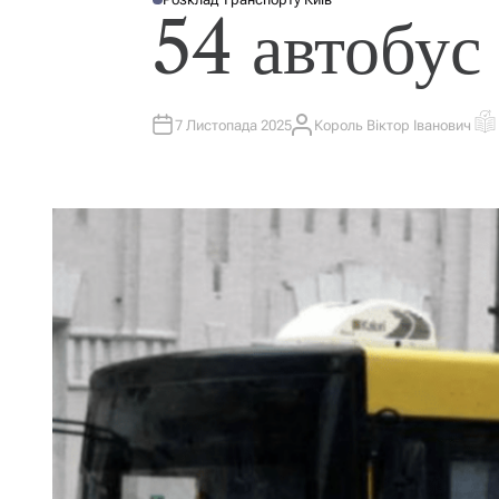
О
54 автобус
П
У
Б
Л
І
К
У
В
7 Листопада 2025
Король Віктор Іванович
А
О
А
В
Р
Т
Т
І
И
О
Є
У
Р
Н
Т
О
В
Н
И
Й
Ч
А
С
Ч
И
Т
А
Н
Н
Я