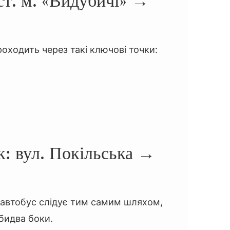
т. м. «Видубичі» →
оходить через такі ключові точки:
: вул. Покільська →
 автобус слідує тим самим шляхом,
бидва боки.