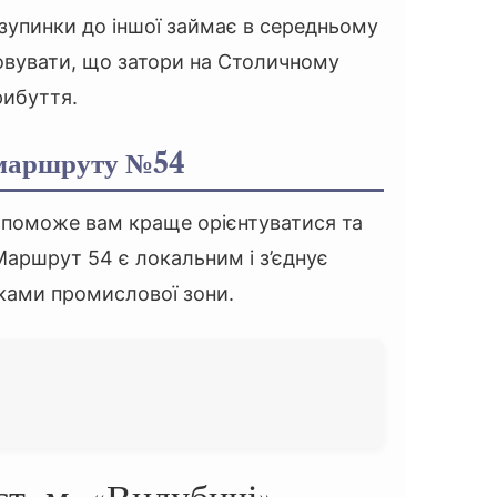
ї зупинки до іншої займає в середньому
овувати, що затори на Столичному
рибуття.
 маршруту №54
опоможе вам краще орієнтуватися та
Маршрут 54 є локальним і з’єднує
ками промислової зони.