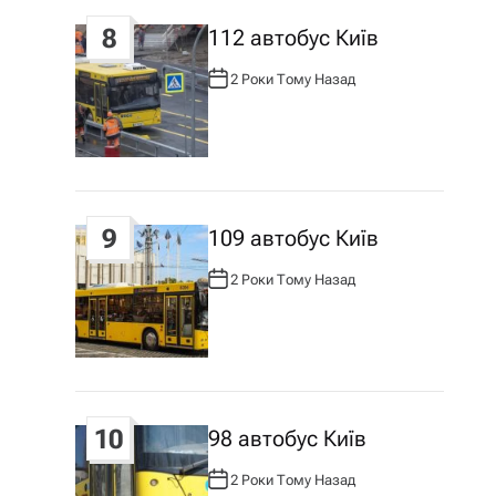
8
112 автобус Київ
2 Роки Тому Назад
А
В
Т
О
Р
:
9
109 автобус Київ
2 Роки Тому Назад
А
В
Т
О
Р
:
10
98 автобус Київ
2 Роки Тому Назад
А