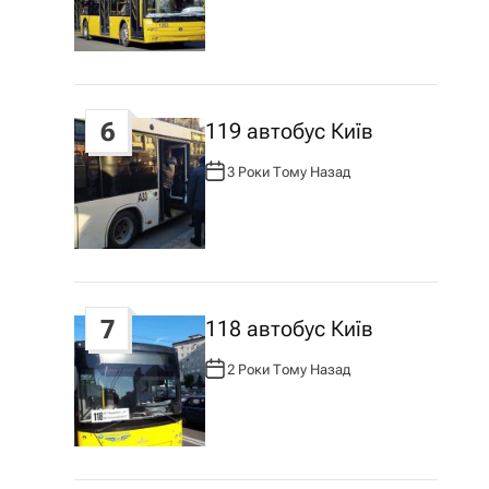
Т
О
Р
:
6
119 автобус Київ
3 Роки Тому Назад
А
В
Т
О
Р
:
7
118 автобус Київ
2 Роки Тому Назад
А
В
Т
О
Р
: