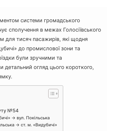
ментом системи громадського
чує сполучення в межах Голосіївського
 для тисяч пасажирів, які щодня
дубичі» до промислової зони та
оїздки були зручними та
и детальний огляд цього короткого,
ямку.
уту №54
бичі» → вул. Покільська
льська → ст. м. «Видубичі»